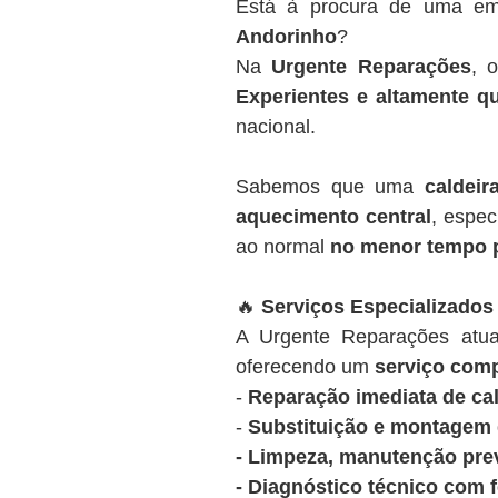
Está à procura de uma em
Andorinho
?
Na
Urgente Reparações
, 
Experientes e altamente qu
nacional.
Sabemos que uma
caldeir
aquecimento central
, espec
ao normal
no menor tempo 
🔥
Serviços Especializados
A Urgente Reparações at
oferecendo um
serviço comp
-
Reparação imediata de cal
-
Substituição e montagem d
- Limpeza, manutenção prev
- Diagnóstico técnico com 