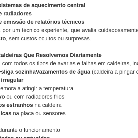
sistemas de aquecimento central
e radiadores
e emissão de relatórios técnicos
a por um técnico experiente, que avalia cuidadosamen
sto
, sem custos ocultos ou surpresas.
ldeiras Que Resolvemos Diariamente
 com todos os tipos de avarias e falhas em caldeiras, in
desliga sozinhaVazamentos de água
(caldeira a pingar 
irregular
emora a atingir a temperatura
vo
ou com radiadores frios
os estranhos
na caldeira
nicas
na placa ou sensores
urante o funcionamento