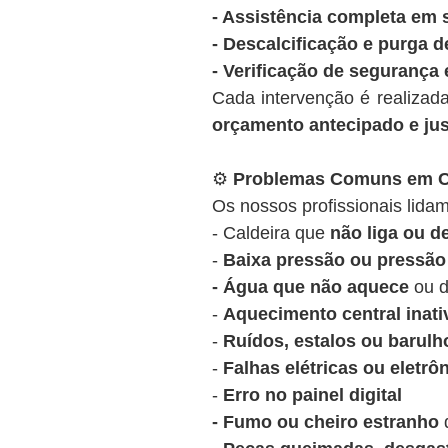
- Assistência completa em 
- Descalcificação e purga d
- Verificação de segurança 
Cada intervenção é realizad
orçamento antecipado e ju
⚙️
Problemas Comuns em Ca
Os nossos profissionais lidam
- Caldeira que
não liga ou 
-
Baixa pressão ou pressão 
- Água que não aquece
ou d
-
Aquecimento central inati
-
Ruídos, estalos ou barulh
-
Falhas elétricas ou eletrô
-
Erro no painel digital
- Fumo ou cheiro estranho
d