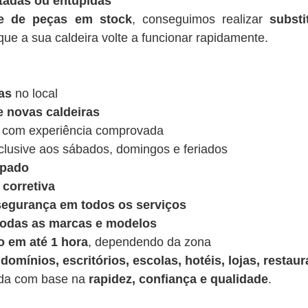
tadas ou entupidas
de de peças em stock
, conseguimos realizar
substi
ue a sua caldeira volte a funcionar rapidamente.
as
no local
e novas caldeiras
 com experiência comprovada
nclusive aos sábados, domingos e feriados
ipado
corretiva
 segurança em todos os serviços
 todas as marcas e modelos
o em até 1 hora
, dependendo da zona
domínios, escritórios, escolas, hotéis, lojas, restaur
ída com base na
rapidez, confiança e qualidade
.