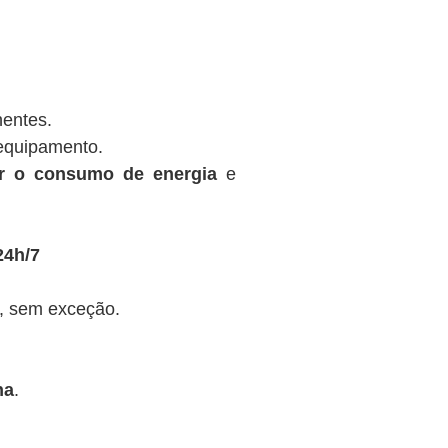
nentes.
equipamento.
ir o consumo de energia
e
24h/7
, sem exceção.
na
.