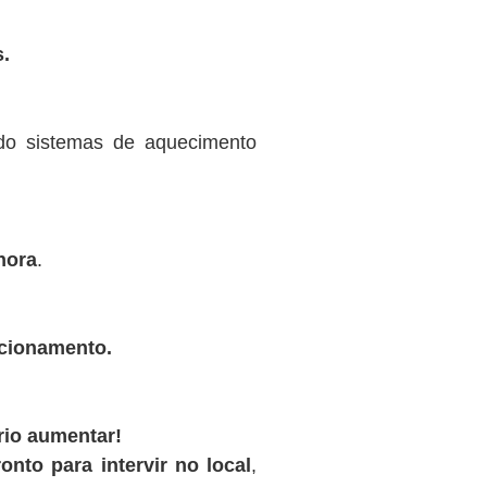
.
ndo sistemas de aquecimento
hora
.
ncionamento.
rio aumentar!
onto para intervir no local
,