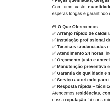
-
Peças queimadas, desgas
Com uma vasta
quantida
esperas longas e garantindo q
🧰
O Que Oferecemos
✅
Arranjo rápido de caldeir
✅
Instalação profissional d
✅
Técnicos credenciados
e
✅
Atendimento 24 horas
, i
✅
Orçamento justo e antec
✅
Manutenção preventiva e 
✅
Garantia de qualidade e
✅
Serviço autorizado para
✅
Resposta rápida – técnic
Atendemos
residências, con
nossa
reputação
foi constru