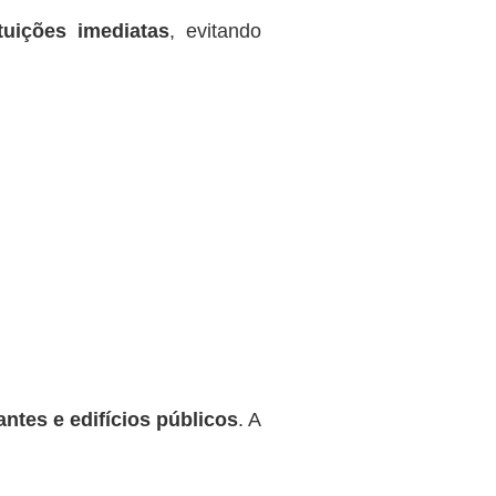
tuições imediatas
, evitando
antes e edifícios públicos
. A