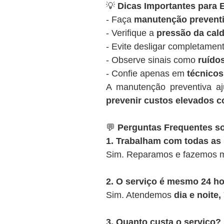
💡
Dicas Importantes para E
- Faça
manutenção preventi
- Verifique a
pressão da cald
- Evite desligar completamen
- Observe sinais como
ruídos
- Confie apenas em
técnicos
A manutenção preventiva a
prevenir custos elevados c
💬
Perguntas Frequentes so
1. Trabalham com todas as
Sim. Reparamos e fazemos m
2. O serviço é mesmo 24 h
Sim. Atendemos
dia e noite
3. Quanto custa o serviço?