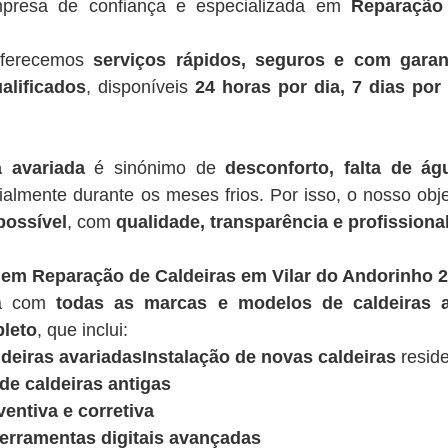
presa de confiança e especializada em
Reparação
oferecemos
serviços rápidos, seguros e com garan
alificados
, disponíveis
24 horas por dia, 7 dias po
a avariada
é sinónimo de
desconforto, falta de á
ialmente durante os meses frios. Por isso, o nosso obje
possível
, com
qualidade, transparência e profissiona
 em Reparação de Caldeiras em Vilar do Andorinho 2
ua com
todas as marcas e modelos de caldeiras a
leto
, que inclui:
deiras avariadasInstalação de novas caldeiras
reside
e caldeiras antigas
entiva e corretiva
ferramentas digitais avançadas