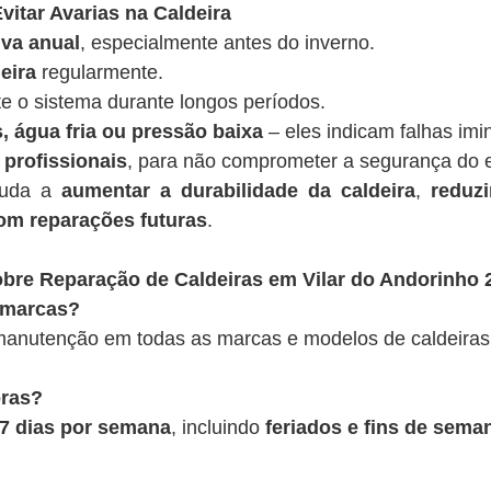
vitar Avarias na Caldeira
va anual
, especialmente antes do inverno.
eira
regularmente.
te o sistema durante longos períodos.
, água fria ou pressão baixa
– eles indicam falhas imi
 profissionais
, para não comprometer a segurança do 
juda a
aumentar a durabilidade da caldeira
,
reduz
om reparações futuras
.
bre Reparação de Caldeiras em Vilar do Andorinho 
 marcas?
anutenção em todas as marcas e modelos de caldeiras
oras?
, 7 dias por semana
, incluindo
feriados e fins de sema