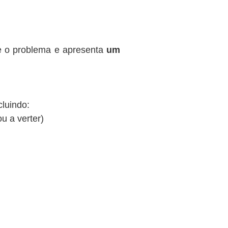
te o problema e apresenta
um
cluindo:
ou a verter)