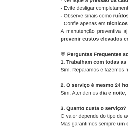
- Verifique a
pressão da cald
- Evite desligar completamen
- Observe sinais como
ruídos
- Confie apenas em
técnicos
A manutenção preventiva a
prevenir custos elevados c
💬
Perguntas Frequentes so
1. Trabalham com todas as
Sim. Reparamos e fazemos m
2. O serviço é mesmo 24 h
Sim. Atendemos
dia e noite
3. Quanto custa o serviço?
O valor depende do tipo de a
Mas garantimos sempre
um o