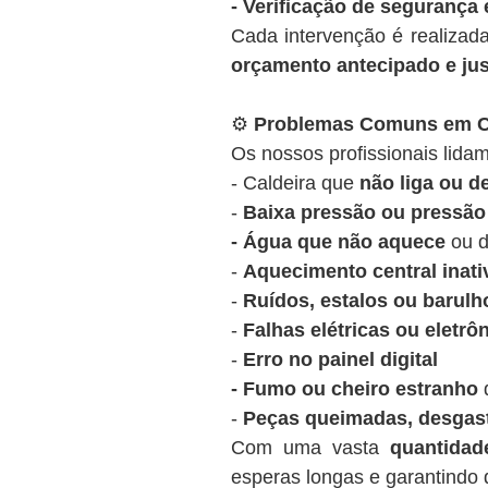
- Verificação de segurança 
Cada intervenção é realizad
orçamento antecipado e ju
⚙️
Problemas Comuns em Ca
Os nossos profissionais lidam
- Caldeira que
não liga ou 
-
Baixa pressão ou pressão 
- Água que não aquece
ou d
-
Aquecimento central inati
-
Ruídos, estalos ou barulh
-
Falhas elétricas ou eletrô
-
Erro no painel digital
- Fumo ou cheiro estranho
d
-
Peças queimadas, desgas
Com uma vasta
quantida
esperas longas e garantindo q