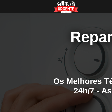
Repar
Os Melhores Té
24h/7 - A