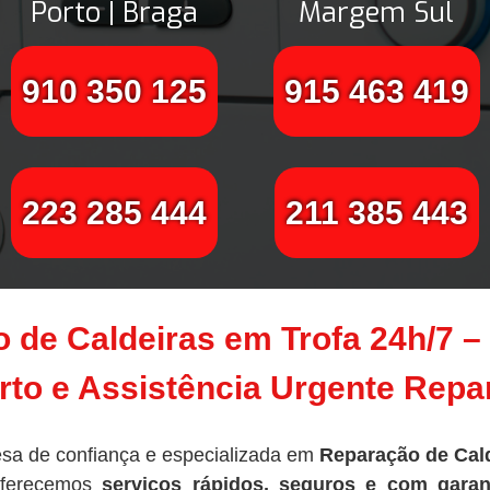
Porto | Braga
Margem Sul
910 350 125
915 463 419
223 285 444
211 385 443
 de Caldeiras em Trofa 24h/7 
to e Assistência Urgente Rep
sa de confiança e especializada em
Reparação de Cald
oferecemos
serviços rápidos, seguros e com garan