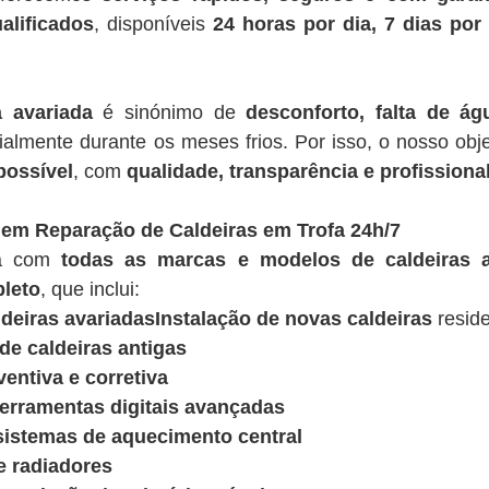
alificados
, disponíveis
24 horas por dia, 7 dias po
a avariada
é sinónimo de
desconforto, falta de á
ialmente durante os meses frios. Por isso, o nosso obje
possível
, com
qualidade, transparência e profissiona
 em Reparação de Caldeiras em Trofa 24h/7
ua com
todas as marcas e modelos de caldeiras a
leto
, que inclui:
deiras avariadasInstalação de novas caldeiras
reside
e caldeiras antigas
entiva e corretiva
ferramentas digitais avançadas
sistemas de aquecimento central
e radiadores