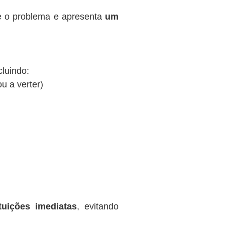
te o problema e apresenta
um
cluindo:
ou a verter)
tuições imediatas
, evitando