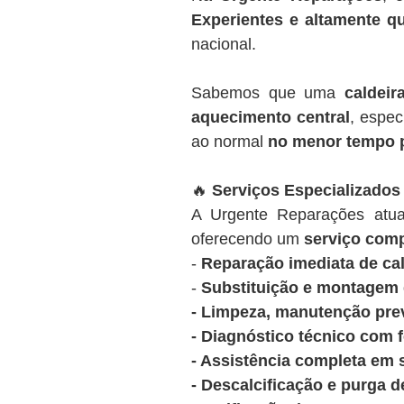
Experientes e altamente qu
nacional.
Sabemos que uma
caldeir
aquecimento central
, espec
ao normal
no menor tempo 
🔥
Serviços Especializados
A Urgente Reparações at
oferecendo um
serviço comp
-
Reparação imediata de cal
-
Substituição e montagem d
- Limpeza, manutenção prev
- Diagnóstico técnico com 
- Assistência completa em 
- Descalcificação e purga d