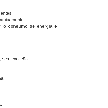
nentes.
equipamento.
ir o consumo de energia
e
, sem exceção.
na
.
.