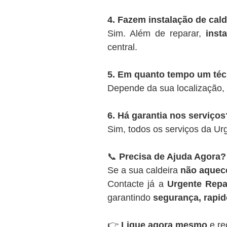
4. Fazem instalação de cal
Sim. Além de reparar,
inst
central.
5. Em quanto tempo um té
Depende da sua localização,
6. Há garantia nos serviços
Sim, todos os serviços da U
📞
Precisa de Ajuda Agora?
Se a sua caldeira
não aquece
Contacte já a
Urgente Repa
garantindo
segurança, rapide
👉
Ligue agora mesmo
e re