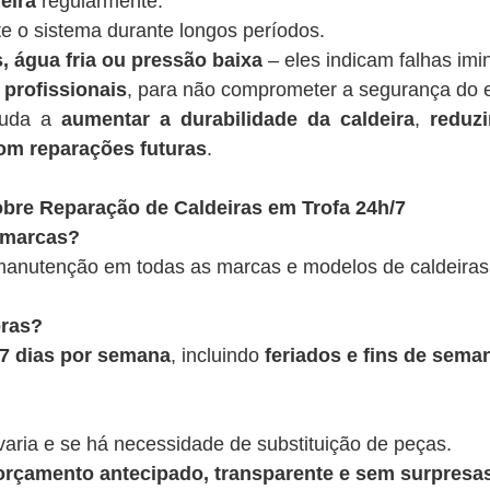
eira
regularmente.
te o sistema durante longos períodos.
, água fria ou pressão baixa
– eles indicam falhas imi
 profissionais
, para não comprometer a segurança do 
juda a
aumentar a durabilidade da caldeira
,
reduz
om reparações futuras
.
bre Reparação de Caldeiras em Trofa 24h/7
 marcas?
anutenção em todas as marcas e modelos de caldeiras
oras?
, 7 dias por semana
, incluindo
feriados e fins de sema
varia e se há necessidade de substituição de peças.
rçamento antecipado, transparente e sem surpresas