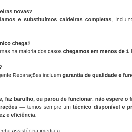
deiras novas?
alamos e substituímos caldeiras completas
, inclui
cnico chega?
 mas na maioria dos casos
chegamos em menos de 1 
?
rgente Reparações incluem
garantia de qualidade e fu
, faz barulho, ou parou de funcionar
,
não espere o f
rações
— temos sempre um
técnico disponível e pr
z e eficiência
.
ceba assistência imediata.