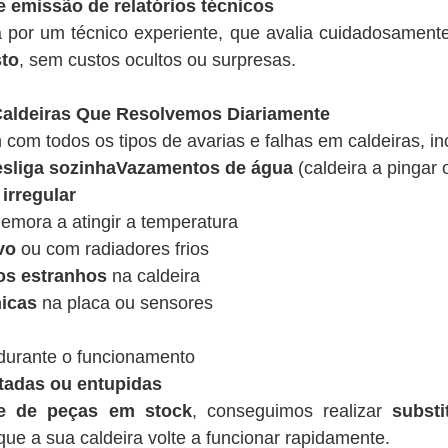
e emissão de relatórios técnicos
a por um técnico experiente, que avalia cuidadosamen
sto
, sem custos ocultos ou surpresas.
ldeiras Que Resolvemos Diariamente
 com todos os tipos de avarias e falhas em caldeiras, in
desliga sozinhaVazamentos de água
(caldeira a pingar 
irregular
emora a atingir a temperatura
vo
ou com radiadores frios
os estranhos
na caldeira
nicas
na placa ou sensores
urante o funcionamento
tadas ou entupidas
de de peças em stock
, conseguimos realizar
substi
ue a sua caldeira volte a funcionar rapidamente.