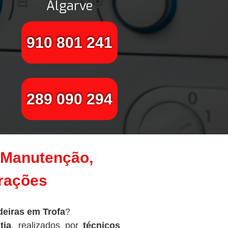
Algarve
910 801 241
289 090 294
– Manutenção,
arações
eiras em Trofa
?
tia
, realizados por
técnicos