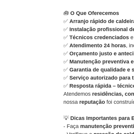
🧰
O Que Oferecemos
✅
Arranjo rápido de caldeir
✅
Instalação profissional d
✅
Técnicos credenciados
e
✅
Atendimento 24 horas
, i
✅
Orçamento justo e antec
✅
Manutenção preventiva e 
✅
Garantia de qualidade e
✅
Serviço autorizado para
✅
Resposta rápida – técnic
Atendemos
residências, con
nossa
reputação
foi constru
💡
Dicas Importantes para E
- Faça
manutenção preventi