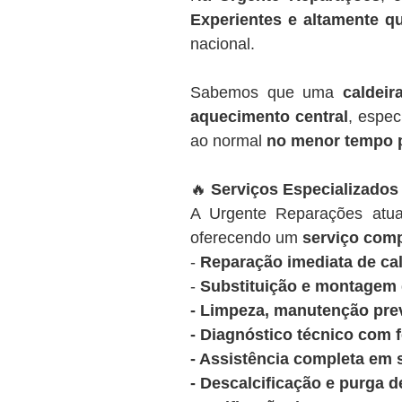
Experientes e altamente qu
nacional.
Sabemos que uma
caldeir
aquecimento central
, espec
ao normal
no menor tempo 
🔥
Serviços Especializados
A Urgente Reparações at
oferecendo um
serviço comp
-
Reparação imediata de cal
-
Substituição e montagem d
- Limpeza, manutenção prev
- Diagnóstico técnico com 
- Assistência completa em 
- Descalcificação e purga d