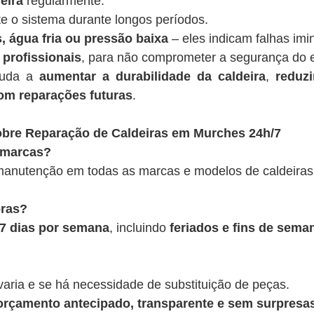
eira
regularmente.
te o sistema durante longos períodos.
, água fria ou pressão baixa
– eles indicam falhas imi
 profissionais
, para não comprometer a segurança do 
juda a
aumentar a durabilidade da caldeira
,
reduz
om reparações futuras
.
obre Reparação de Caldeiras em Murches 24h/7
 marcas?
anutenção em todas as marcas e modelos de caldeiras
oras?
, 7 dias por semana
, incluindo
feriados e fins de sema
varia e se há necessidade de substituição de peças.
rçamento antecipado, transparente e sem surpresas