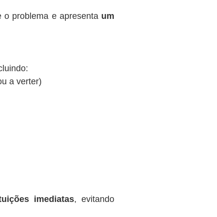
te o problema e apresenta
um
cluindo:
ou a verter)
tuições imediatas
, evitando