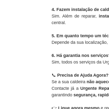
4. Fazem instalação de cal
Sim. Além de reparar,
inst
central.
5. Em quanto tempo um té
Depende da sua localização,
6. Há garantia nos serviços
Sim, todos os serviços da U
📞
Precisa de Ajuda Agora?
Se a sua caldeira
não aquece
Contacte já a
Urgente Repa
garantindo
segurança, rapide
👉
Ligue agora mesmo
e re