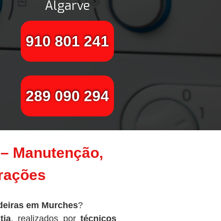
Algarve
910 801 241
289 090 294
 – Manutenção,
arações
deiras em Murches
?
tia
, realizados por
técnicos