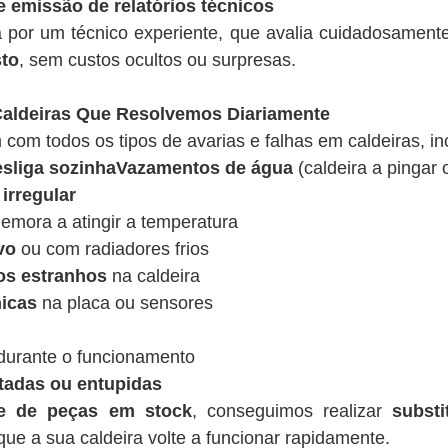
e emissão de relatórios técnicos
a por um técnico experiente, que avalia cuidadosamen
sto
, sem custos ocultos ou surpresas.
ldeiras Que Resolvemos Diariamente
 com todos os tipos de avarias e falhas em caldeiras, in
desliga sozinhaVazamentos de água
(caldeira a pingar 
irregular
emora a atingir a temperatura
vo
ou com radiadores frios
os estranhos
na caldeira
nicas
na placa ou sensores
urante o funcionamento
tadas ou entupidas
de de peças em stock
, conseguimos realizar
substi
ue a sua caldeira volte a funcionar rapidamente.