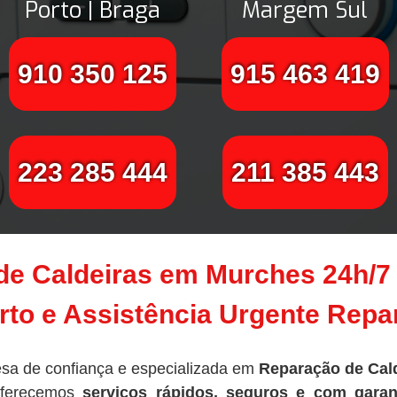
Porto | Braga
Margem Sul
910 350 125
915 463 419
223 285 444
211 385 443
de Caldeiras em Murches 24h/7
to e Assistência Urgente Rep
sa de confiança e especializada em
Reparação de Cal
oferecemos
serviços rápidos, seguros e com garan