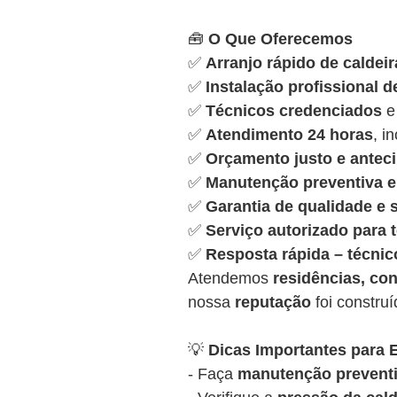
🧰
O Que Oferecemos
✅
Arranjo rápido de caldeir
✅
Instalação profissional d
✅
Técnicos credenciados
e
✅
Atendimento 24 horas
, i
✅
Orçamento justo e antec
✅
Manutenção preventiva e 
✅
Garantia de qualidade e
✅
Serviço autorizado para
✅
Resposta rápida – técnic
Atendemos
residências, con
nossa
reputação
foi constru
💡
Dicas Importantes para E
- Faça
manutenção preventi