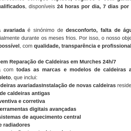
alificados
, disponíveis
24 horas por dia, 7 dias po
a avariada
é sinónimo de
desconforto, falta de á
ialmente durante os meses frios. Por isso, o nosso obje
possível
, com
qualidade, transparência e profissiona
 em Reparação de Caldeiras em Murches 24h/7
ua com
todas as marcas e modelos de caldeiras a
leto
, que inclui:
deiras avariadasInstalação de novas caldeiras
reside
e caldeiras antigas
entiva e corretiva
ferramentas digitais avançadas
sistemas de aquecimento central
e radiadores