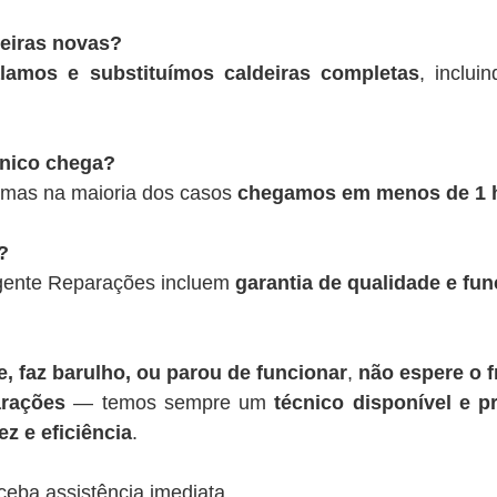
deiras novas?
alamos e substituímos caldeiras completas
, inclui
cnico chega?
 mas na maioria dos casos
chegamos em menos de 1 
?
rgente Reparações incluem
garantia de qualidade e fu
, faz barulho, ou parou de funcionar
,
não espere o f
rações
— temos sempre um
técnico disponível e pr
z e eficiência
.
ceba assistência imediata.