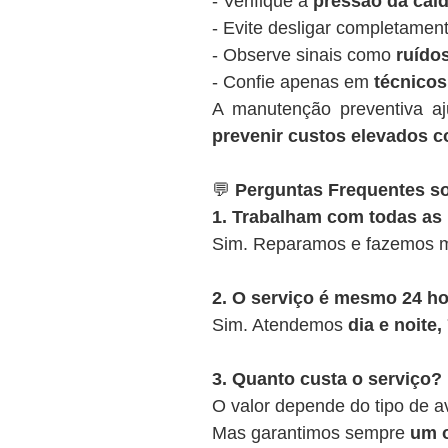
- Verifique a
pressão da cald
- Evite desligar completamen
- Observe sinais como
ruídos
- Confie apenas em
técnicos
A manutenção preventiva a
prevenir custos elevados c
💬
Perguntas Frequentes s
1. Trabalham com todas as
Sim. Reparamos e fazemos m
2. O serviço é mesmo 24 h
Sim. Atendemos
dia e noite
3. Quanto custa o serviço?
O valor depende do tipo de a
Mas garantimos sempre
um o