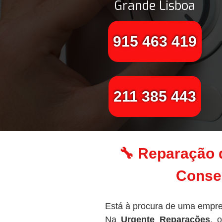
Grande Lisboa
915 463 419
211 385 443
🔧 Reparação 
Conser
Está à procura de uma empre
Na
Urgente Reparações
, 