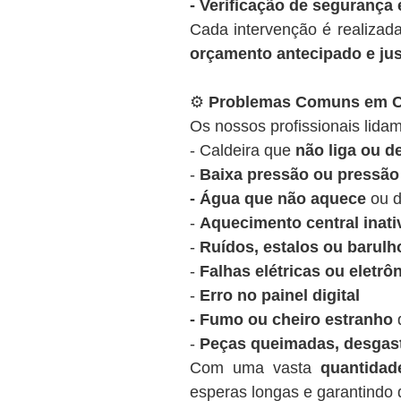
- Verificação de segurança 
Cada intervenção é realizad
orçamento antecipado e ju
⚙️
Problemas Comuns em Ca
Os nossos profissionais lidam
- Caldeira que
não liga ou 
-
Baixa pressão ou pressão 
- Água que não aquece
ou d
-
Aquecimento central inati
-
Ruídos, estalos ou barulh
-
Falhas elétricas ou eletrô
-
Erro no painel digital
- Fumo ou cheiro estranho
d
-
Peças queimadas, desgas
Com uma vasta
quantida
esperas longas e garantindo q