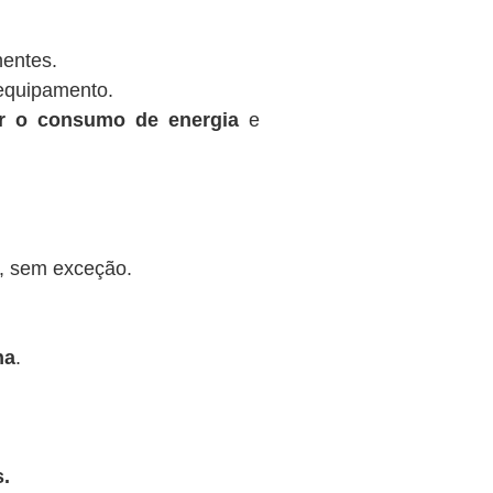
nentes.
equipamento.
ir o consumo de energia
e
, sem exceção.
na
.
.