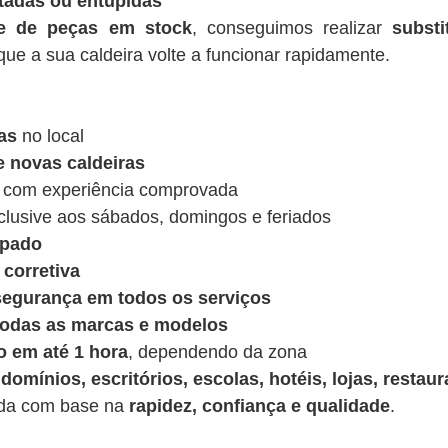
tadas ou entupidas
de de peças em stock
, conseguimos realizar
substi
ue a sua caldeira volte a funcionar rapidamente.
as
no local
e novas caldeiras
 com experiência comprovada
nclusive aos sábados, domingos e feriados
ipado
corretiva
 segurança em todos os serviços
 todas as marcas e modelos
o em até 1 hora
, dependendo da zona
domínios, escritórios, escolas, hotéis, lojas, restaur
ída com base na
rapidez, confiança e qualidade
.