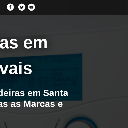
ras em
vais
deiras em Santa
das as Marcas e