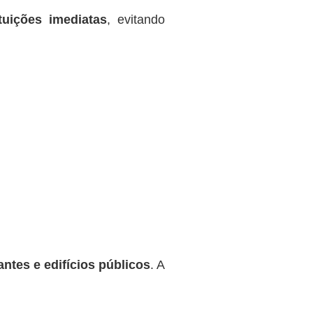
tuições imediatas
, evitando
antes e edifícios públicos
. A