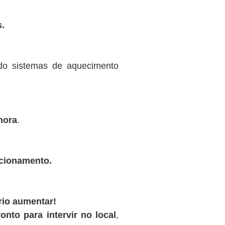
.
ndo sistemas de aquecimento
hora
.
ncionamento.
rio aumentar!
onto para intervir no local
,