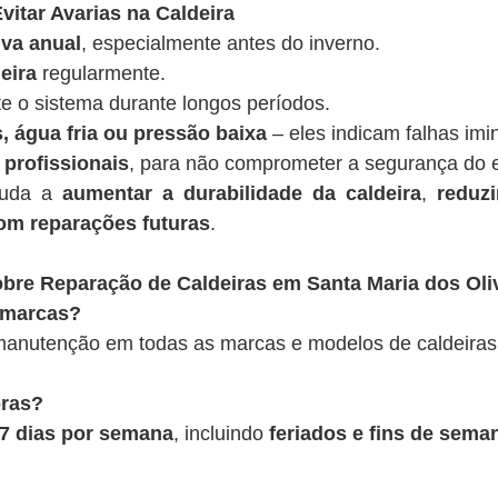
vitar Avarias na Caldeira
va anual
, especialmente antes do inverno.
eira
regularmente.
te o sistema durante longos períodos.
, água fria ou pressão baixa
– eles indicam falhas imi
 profissionais
, para não comprometer a segurança do 
juda a
aumentar a durabilidade da caldeira
,
reduz
om reparações futuras
.
bre Reparação de Caldeiras em Santa Maria dos Oliv
 marcas?
anutenção em todas as marcas e modelos de caldeiras
oras?
, 7 dias por semana
, incluindo
feriados e fins de sema