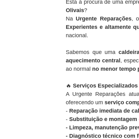
Está à procura de uma empr
Olivais
?
Na
Urgente Reparações
, 
Experientes e altamente qu
nacional.
Sabemos que uma
caldeir
aquecimento central
, espec
ao normal
no menor tempo 
🔥
Serviços Especializados 
A Urgente Reparações at
oferecendo um
serviço comp
-
Reparação imediata de cal
-
Substituição e montagem d
- Limpeza, manutenção prev
- Diagnóstico técnico com 