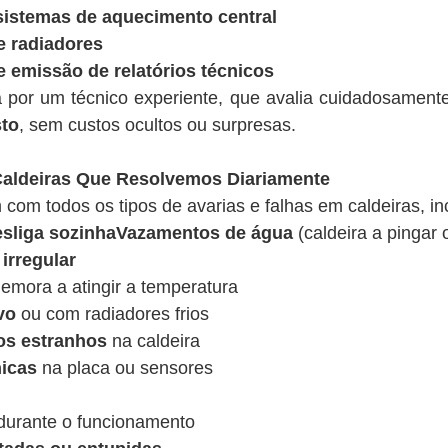
sistemas de aquecimento central
e radiadores
e emissão de relatórios técnicos
a por um técnico experiente, que avalia cuidadosamen
sto
, sem custos ocultos ou surpresas.
ldeiras Que Resolvemos Diariamente
 com todos os tipos de avarias e falhas em caldeiras, in
desliga sozinhaVazamentos de água
(caldeira a pingar 
irregular
emora a atingir a temperatura
vo
ou com radiadores frios
os estranhos
na caldeira
nicas
na placa ou sensores
urante o funcionamento