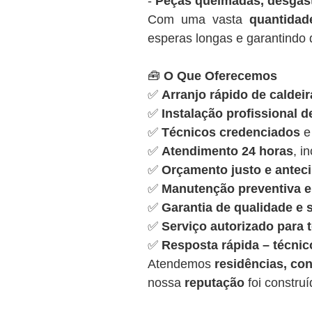
-
Peças queimadas, desgas
Com uma vasta
quantida
esperas longas e garantindo q
🧰
O Que Oferecemos
✅
Arranjo rápido de caldeir
✅
Instalação profissional d
✅
Técnicos credenciados
e
✅
Atendimento 24 horas
, i
✅
Orçamento justo e antec
✅
Manutenção preventiva e 
✅
Garantia de qualidade e
✅
Serviço autorizado para
✅
Resposta rápida – técnic
Atendemos
residências, con
nossa
reputação
foi constru