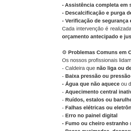
- Assistência completa em 
- Descalcificação e purga d
- Verificação de segurança 
Cada intervenção é realizad
orçamento antecipado e ju
⚙️
Problemas Comuns em Ca
Os nossos profissionais lidam
- Caldeira que
não liga ou 
-
Baixa pressão ou pressão 
- Água que não aquece
ou d
-
Aquecimento central inati
-
Ruídos, estalos ou barulh
-
Falhas elétricas ou eletrô
-
Erro no painel digital
- Fumo ou cheiro estranho
d