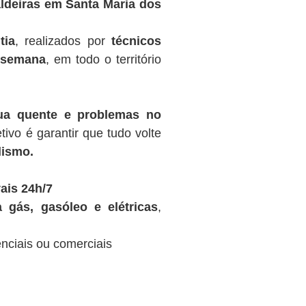
ldeiras em Santa Maria dos
tia
, realizados por
técnicos
r semana
, em todo o território
gua quente e problemas no
tivo é garantir que tudo volte
lismo.
ais 24h/7
 gás, gasóleo e elétricas
,
nciais ou comerciais