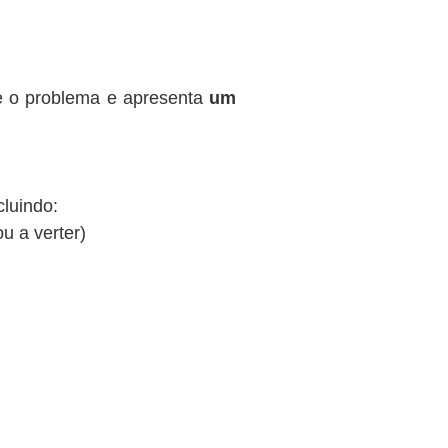
te o problema e apresenta
um
cluindo:
ou a verter)