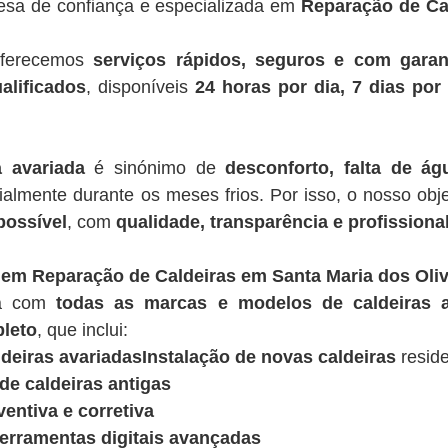
esa de confiança e especializada em
Reparação de Ca
oferecemos
serviços rápidos, seguros e com garan
alificados
, disponíveis
24 horas por dia, 7 dias po
a avariada
é sinónimo de
desconforto, falta de á
ialmente durante os meses frios. Por isso, o nosso obje
possível
, com
qualidade, transparência e profissiona
em Reparação de Caldeiras em Santa Maria dos Oliv
ua com
todas as marcas e modelos de caldeiras a
leto
, que inclui:
deiras avariadasInstalação de novas caldeiras
reside
e caldeiras antigas
entiva e corretiva
ferramentas digitais avançadas