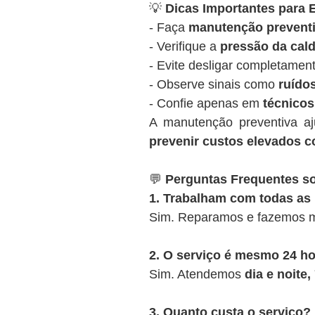
💡
Dicas Importantes para E
- Faça
manutenção preventi
- Verifique a
pressão da cald
- Evite desligar completamen
- Observe sinais como
ruídos
- Confie apenas em
técnicos
A manutenção preventiva a
prevenir custos elevados c
💬
Perguntas Frequentes so
1. Trabalham com todas as
Sim. Reparamos e fazemos m
2. O serviço é mesmo 24 h
Sim. Atendemos
dia e noite
3. Quanto custa o serviço?