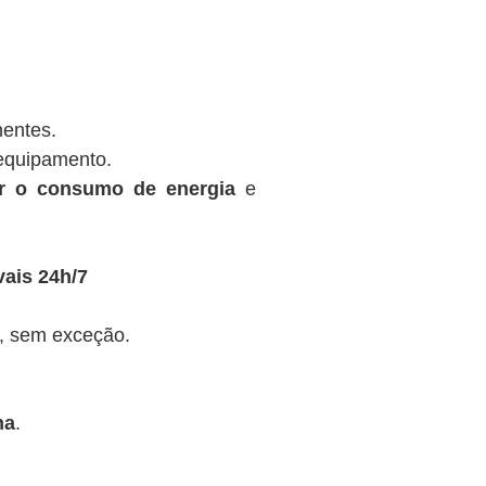
nentes.
equipamento.
ir o consumo de energia
e
ais 24h/7
, sem exceção.
na
.