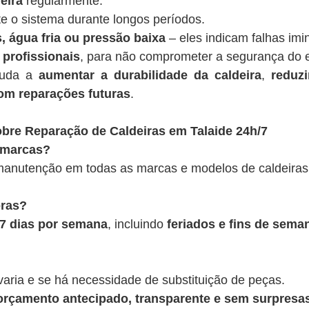
eira
regularmente.
te o sistema durante longos períodos.
, água fria ou pressão baixa
– eles indicam falhas imi
 profissionais
, para não comprometer a segurança do 
juda a
aumentar a durabilidade da caldeira
,
reduz
om reparações futuras
.
bre Reparação de Caldeiras em Talaide 24h/7
 marcas?
anutenção em todas as marcas e modelos de caldeiras
oras?
, 7 dias por semana
, incluindo
feriados e fins de sema
varia e se há necessidade de substituição de peças.
rçamento antecipado, transparente e sem surpresas