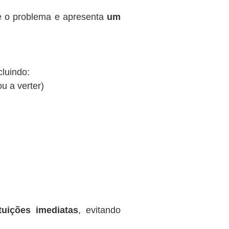
te o problema e apresenta
um
cluindo:
ou a verter)
tuições imediatas
, evitando