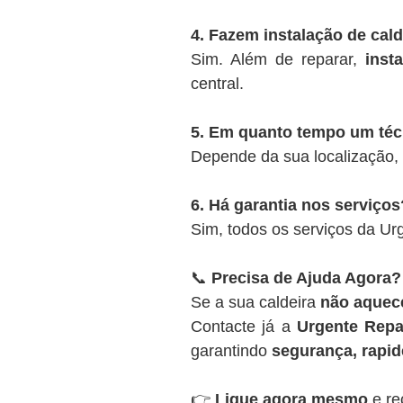
4. Fazem instalação de cal
Sim. Além de reparar,
inst
central.
5. Em quanto tempo um té
Depende da sua localização,
6. Há garantia nos serviços
Sim, todos os serviços da U
📞
Precisa de Ajuda Agora?
Se a sua caldeira
não aquece
Contacte já a
Urgente Repa
garantindo
segurança, rapide
👉
Ligue agora mesmo
e re