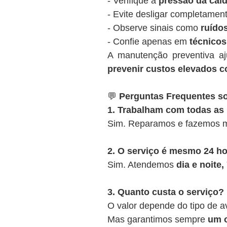
- Verifique a
pressão da cald
- Evite desligar completamen
- Observe sinais como
ruídos
- Confie apenas em
técnicos
A manutenção preventiva a
prevenir custos elevados c
💬
Perguntas Frequentes so
1. Trabalham com todas as
Sim. Reparamos e fazemos m
2. O serviço é mesmo 24 h
Sim. Atendemos
dia e noite
3. Quanto custa o serviço?
O valor depende do tipo de a
Mas garantimos sempre
um o