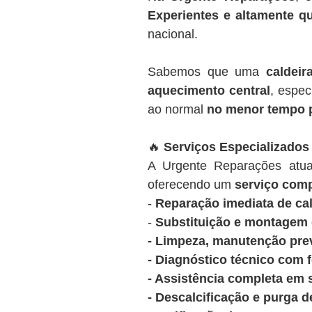
Experientes e altamente qu
nacional.
Sabemos que uma
caldeir
aquecimento central
, espec
ao normal
no menor tempo 
🔥
Serviços Especializados
A Urgente Reparações at
oferecendo um
serviço comp
-
Reparação imediata de cal
-
Substituição e montagem d
- Limpeza, manutenção prev
- Diagnóstico técnico com 
- Assistência completa em 
- Descalcificação e purga d