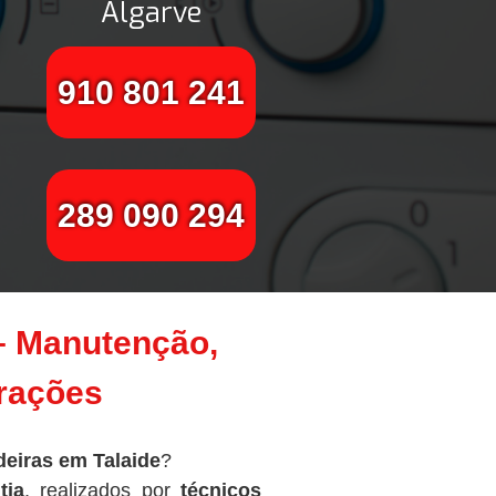
Algarve
910 801 241
289 090 294
 – Manutenção,
arações
eiras em Talaide
?
tia
, realizados por
técnicos