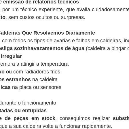
e emissão de relatórios técnicos
a por um técnico experiente, que avalia cuidadosamen
sto
, sem custos ocultos ou surpresas.
ldeiras Que Resolvemos Diariamente
 com todos os tipos de avarias e falhas em caldeiras, in
desliga sozinhaVazamentos de água
(caldeira a pingar 
irregular
emora a atingir a temperatura
vo
ou com radiadores frios
os estranhos
na caldeira
nicas
na placa ou sensores
urante o funcionamento
tadas ou entupidas
de de peças em stock
, conseguimos realizar
substi
ue a sua caldeira volte a funcionar rapidamente.