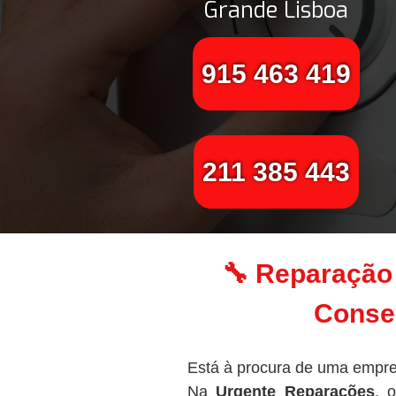
Grande Lisboa
915 463 419
211 385 443
🔧 Reparação 
Conser
Está à procura de uma empre
Na
Urgente Reparações
, 