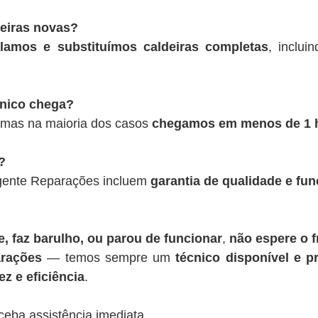
deiras novas?
alamos e substituímos caldeiras completas
, inclui
cnico chega?
 mas na maioria dos casos
chegamos em menos de 1 
?
rgente Reparações incluem
garantia de qualidade e fu
, faz barulho, ou parou de funcionar
,
não espere o f
rações
— temos sempre um
técnico disponível e pr
z e eficiência
.
ceba assistência imediata.