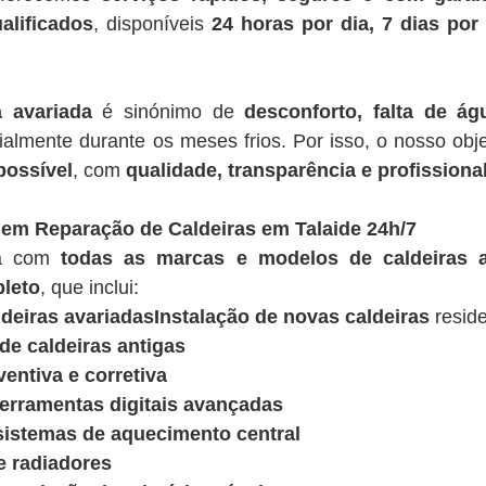
alificados
, disponíveis
24 horas por dia, 7 dias po
a avariada
é sinónimo de
desconforto, falta de á
ialmente durante os meses frios. Por isso, o nosso obje
possível
, com
qualidade, transparência e profissiona
 em Reparação de Caldeiras em Talaide 24h/7
ua com
todas as marcas e modelos de caldeiras a
leto
, que inclui:
deiras avariadasInstalação de novas caldeiras
reside
e caldeiras antigas
entiva e corretiva
ferramentas digitais avançadas
sistemas de aquecimento central
e radiadores