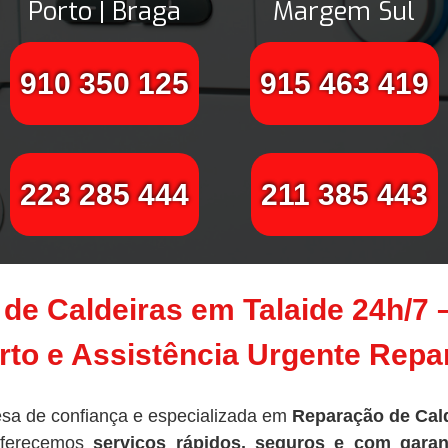
Porto | Braga
Margem Sul
910 350 125
915 463 419
223 285 444
211 385 443
de Caldeiras em Talaide 24h/7
to e Assistência Urgente Rep
sa de confiança e especializada em
Reparação de Cald
oferecemos
serviços rápidos, seguros e com garan