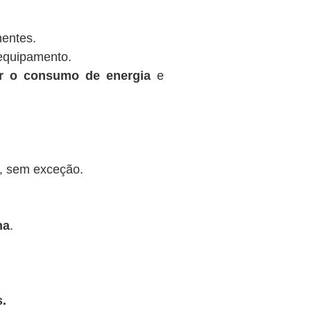
nentes.
equipamento.
ir o consumo de energia
e
, sem exceção.
na
.
.