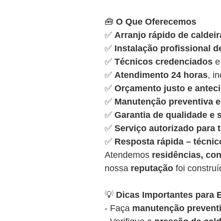
🧰
O Que Oferecemos
✅
Arranjo rápido de caldeir
✅
Instalação profissional d
✅
Técnicos credenciados
e
✅
Atendimento 24 horas
, i
✅
Orçamento justo e antec
✅
Manutenção preventiva e 
✅
Garantia de qualidade e
✅
Serviço autorizado para
✅
Resposta rápida – técnic
Atendemos
residências, con
nossa
reputação
foi constru
💡
Dicas Importantes para E
- Faça
manutenção preventi