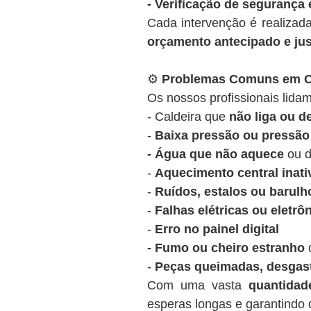
- Verificação de segurança 
Cada intervenção é realizad
orçamento antecipado e ju
⚙️
Problemas Comuns em Ca
Os nossos profissionais lidam
- Caldeira que
não liga ou 
-
Baixa pressão ou pressão 
- Água que não aquece
ou d
-
Aquecimento central inati
-
Ruídos, estalos ou barulh
-
Falhas elétricas ou eletrô
-
Erro no painel digital
- Fumo ou cheiro estranho
d
-
Peças queimadas, desgas
Com uma vasta
quantida
esperas longas e garantindo q