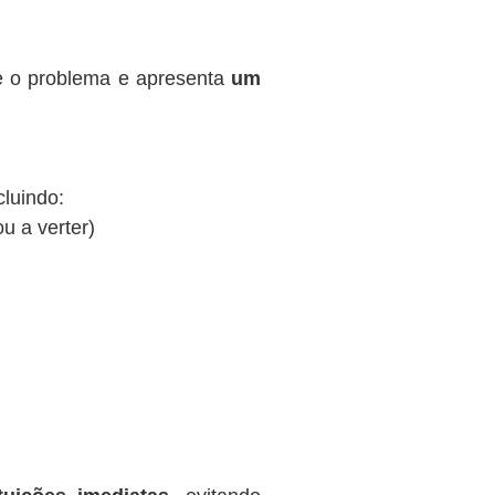
te o problema e apresenta
um
cluindo:
ou a verter)