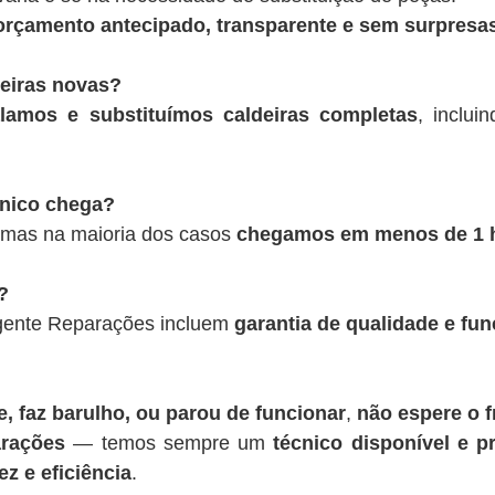
rçamento antecipado, transparente e sem surpresas
deiras novas?
alamos e substituímos caldeiras completas
, inclui
cnico chega?
 mas na maioria dos casos
chegamos em menos de 1 
?
rgente Reparações incluem
garantia de qualidade e fu
, faz barulho, ou parou de funcionar
,
não espere o f
rações
— temos sempre um
técnico disponível e pr
z e eficiência
.