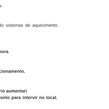
.
ndo sistemas de aquecimento
hora
.
ncionamento.
rio aumentar!
onto para intervir no local
,