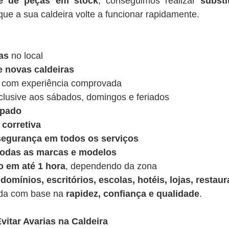
de de peças em stock
, conseguimos realizar
substi
ue a sua caldeira volte a funcionar rapidamente.
as
no local
e novas caldeiras
 com experiência comprovada
nclusive aos sábados, domingos e feriados
ipado
corretiva
 segurança em todos os serviços
 todas as marcas e modelos
o em até 1 hora
, dependendo da zona
domínios, escritórios, escolas, hotéis, lojas, restaur
ída com base na
rapidez, confiança e qualidade
.
vitar Avarias na Caldeira