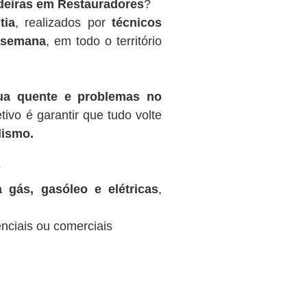
deiras em Restauradores
?
tia
, realizados por
técnicos
r semana
, em todo o território
gua quente e problemas no
tivo é garantir que tudo volte
lismo.
7
 gás, gasóleo e elétricas
,
nciais ou comerciais