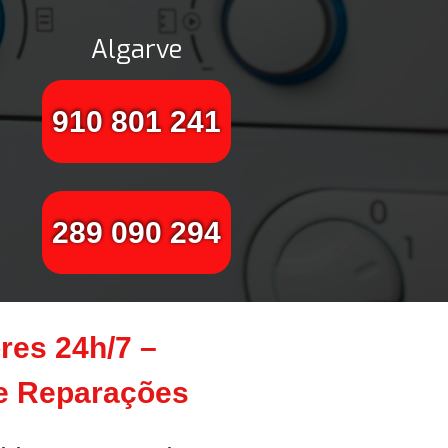
Algarve
910 801 241
289 090 294
res 24h/7 –
te Reparações