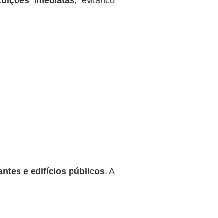
tuições imediatas
, evitando
antes e edifícios públicos
. A