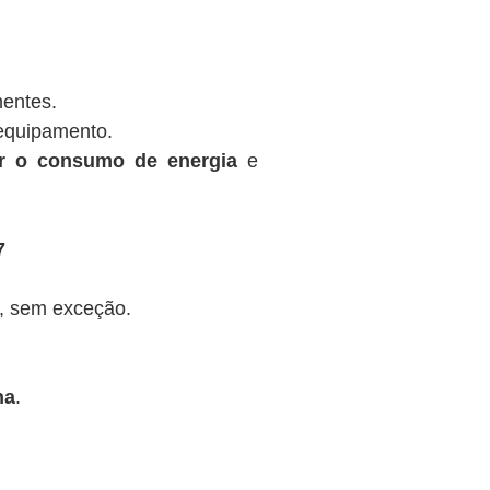
nentes.
equipamento.
ir o consumo de energia
e
7
, sem exceção.
na
.