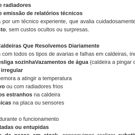
e radiadores
e emissão de relatórios técnicos
a por um técnico experiente, que avalia cuidadosamen
sto
, sem custos ocultos ou surpresas.
ldeiras Que Resolvemos Diariamente
 com todos os tipos de avarias e falhas em caldeiras, in
desliga sozinhaVazamentos de água
(caldeira a pingar 
irregular
emora a atingir a temperatura
vo
ou com radiadores frios
os estranhos
na caldeira
nicas
na placa ou sensores
urante o funcionamento
tadas ou entupidas