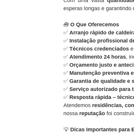
Com uma vasta
quantida
esperas longas e garantindo q
🧰
O Que Oferecemos
✅
Arranjo rápido de caldeir
✅
Instalação profissional d
✅
Técnicos credenciados
e
✅
Atendimento 24 horas
, i
✅
Orçamento justo e antec
✅
Manutenção preventiva e 
✅
Garantia de qualidade e
✅
Serviço autorizado para
✅
Resposta rápida – técnic
Atendemos
residências, con
nossa
reputação
foi constru
💡
Dicas Importantes para E