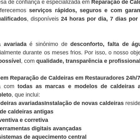
sa de confiança e especializada em
Reparação de Cal
oferecemos
serviços rápidos, seguros e com garan
alificados
, disponíveis
24 horas por dia, 7 dias po
a avariada
é sinónimo de
desconforto, falta de á
ialmente durante os meses frios. Por isso, o nosso obje
possível
, com
qualidade, transparência e profissiona
 em Reparação de Caldeiras em Restauradores 24h/
ua com
todas as marcas e modelos de caldeiras a
leto
, que inclui:
deiras avariadasInstalação de novas caldeiras
reside
e caldeiras antigas
entiva e corretiva
ferramentas digitais avançadas
sistemas de aquecimento central