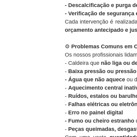
- Descalcificação e purga d
- Verificação de segurança 
Cada intervenção é realizad
orçamento antecipado e ju
⚙️
Problemas Comuns em Ca
Os nossos profissionais lidam
- Caldeira que
não liga ou 
-
Baixa pressão ou pressão 
- Água que não aquece
ou d
-
Aquecimento central inati
-
Ruídos, estalos ou barulh
-
Falhas elétricas ou eletrô
-
Erro no painel digital
- Fumo ou cheiro estranho
d
-
Peças queimadas, desgas