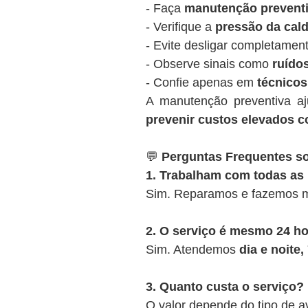
- Faça
manutenção preventi
- Verifique a
pressão da cald
- Evite desligar completamen
- Observe sinais como
ruídos
- Confie apenas em
técnicos
A manutenção preventiva a
prevenir custos elevados c
💬
Perguntas Frequentes so
1. Trabalham com todas as
Sim. Reparamos e fazemos m
2. O serviço é mesmo 24 h
Sim. Atendemos
dia e noite
3. Quanto custa o serviço?
O valor depende do tipo de a