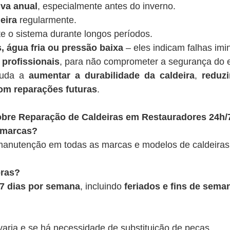
va anual
, especialmente antes do inverno.
eira
regularmente.
te o sistema durante longos períodos.
, água fria ou pressão baixa
– eles indicam falhas imi
 profissionais
, para não comprometer a segurança do 
juda a
aumentar a durabilidade da caldeira
,
reduz
om reparações futuras
.
bre Reparação de Caldeiras em Restauradores 24h/
 marcas?
anutenção em todas as marcas e modelos de caldeiras
oras?
, 7 dias por semana
, incluindo
feriados e fins de sema
varia e se há necessidade de substituição de peças.