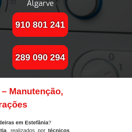
Algarve
910 801 241
289 090 294
7 – Manutenção,
arações
eiras em Estefânia
?
tia
, realizados por
técnicos