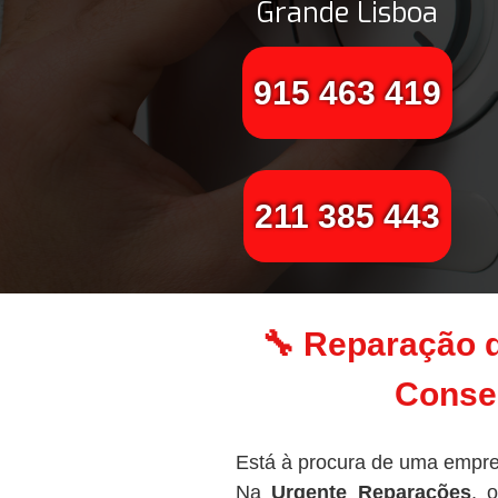
Grande Lisboa
915 463 419
211 385 443
🔧 Reparação d
Conser
Está à procura de uma empre
Na
Urgente Reparações
, 