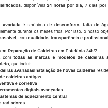
alificados
, disponíveis
24 horas por dia, 7 dias po
a avariada
é sinónimo de
desconforto, falta de á
ialmente durante os meses frios. Por isso, o nosso obje
possível
, com
qualidade, transparência e profissiona
 em Reparação de Caldeiras em Estefânia 24h/7
ua com
todas as marcas e modelos de caldeiras a
leto
, que inclui:
deiras avariadasInstalação de novas caldeiras
reside
e caldeiras antigas
entiva e corretiva
ferramentas digitais avançadas
sistemas de aquecimento central
e radiadores