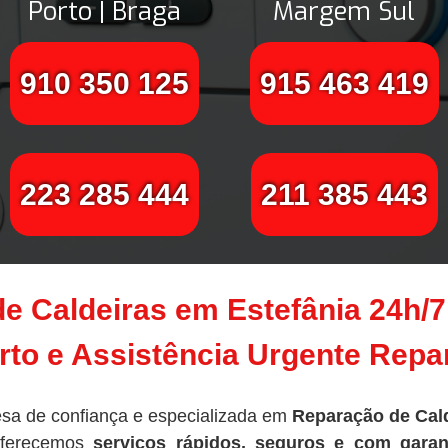
Porto | Braga
Margem Sul
910 350 125
915 463 419
223 285 444
211 385 443
e Caldeiras em Estefânia 24h/
to e Assistência Urgente Rep
sa de confiança e especializada em
Reparação de Cald
oferecemos
serviços rápidos, seguros e com garan