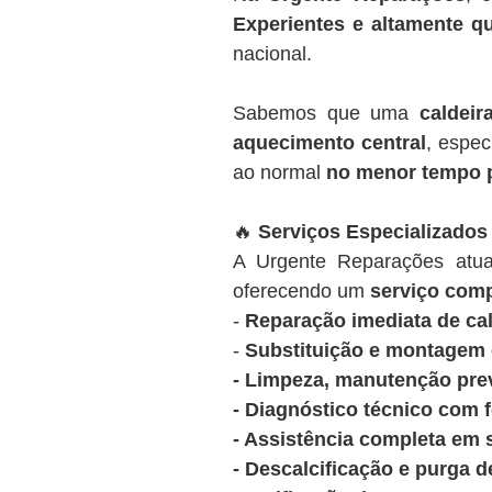
Experientes e altamente qu
nacional.
Sabemos que uma
caldeir
aquecimento central
, espec
ao normal
no menor tempo 
🔥
Serviços Especializados
A Urgente Reparações at
oferecendo um
serviço comp
-
Reparação imediata de cal
-
Substituição e montagem d
- Limpeza, manutenção prev
- Diagnóstico técnico com 
- Assistência completa em 
- Descalcificação e purga d