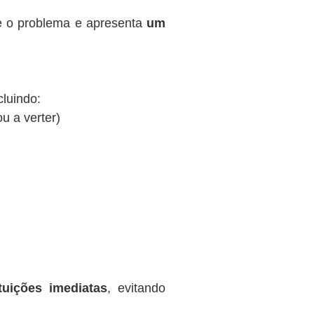
te o problema e apresenta
um
cluindo:
ou a verter)
tuições imediatas
, evitando