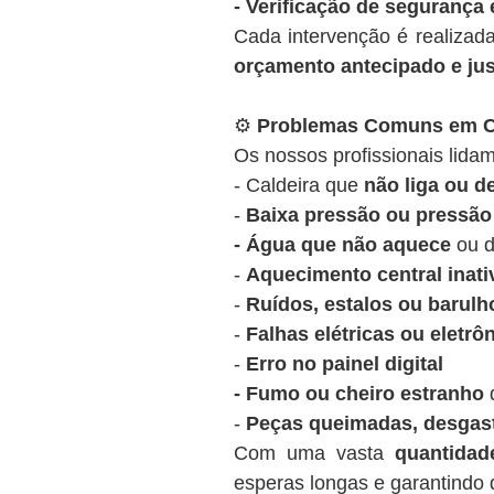
- Verificação de segurança 
Cada intervenção é realizad
orçamento antecipado e ju
⚙️
Problemas Comuns em Ca
Os nossos profissionais lidam
- Caldeira que
não liga ou 
-
Baixa pressão ou pressão 
- Água que não aquece
ou d
-
Aquecimento central inati
-
Ruídos, estalos ou barulh
-
Falhas elétricas ou eletrô
-
Erro no painel digital
- Fumo ou cheiro estranho
d
-
Peças queimadas, desgas
Com uma vasta
quantida
esperas longas e garantindo q