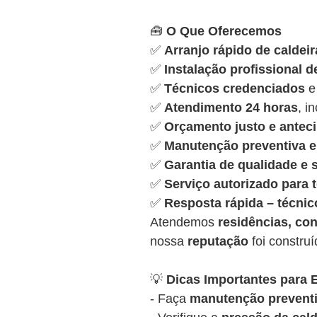
🧰
O Que Oferecemos
✅
Arranjo rápido de caldeir
✅
Instalação profissional d
✅
Técnicos credenciados
e
✅
Atendimento 24 horas
, i
✅
Orçamento justo e antec
✅
Manutenção preventiva e 
✅
Garantia de qualidade e
✅
Serviço autorizado para
✅
Resposta rápida – técnic
Atendemos
residências, con
nossa
reputação
foi constru
💡
Dicas Importantes para E
- Faça
manutenção preventi