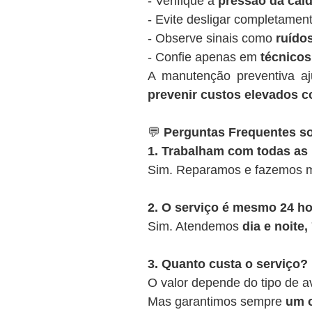
- Verifique a
pressão da cald
- Evite desligar completamen
- Observe sinais como
ruídos
- Confie apenas em
técnicos
A manutenção preventiva a
prevenir custos elevados c
💬
Perguntas Frequentes so
1. Trabalham com todas as
Sim. Reparamos e fazemos m
2. O serviço é mesmo 24 h
Sim. Atendemos
dia e noite
3. Quanto custa o serviço?
O valor depende do tipo de a
Mas garantimos sempre
um o