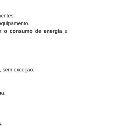
nentes.
equipamento.
ir o consumo de energia
e
, sem exceção.
na
.
.