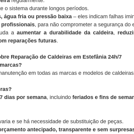
eira
regularmente.
te o sistema durante longos períodos.
, água fria ou pressão baixa
– eles indicam falhas imi
 profissionais
, para não comprometer a segurança do 
juda a
aumentar a durabilidade da caldeira
,
reduz
om reparações futuras
.
bre Reparação de Caldeiras em Estefânia 24h/7
 marcas?
anutenção em todas as marcas e modelos de caldeiras
oras?
, 7 dias por semana
, incluindo
feriados e fins de sema
varia e se há necessidade de substituição de peças.
rçamento antecipado, transparente e sem surpresas