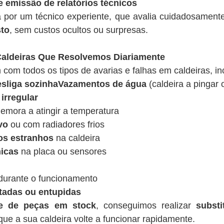
e emissão de relatórios técnicos
a por um técnico experiente, que avalia cuidadosamen
sto
, sem custos ocultos ou surpresas.
ldeiras Que Resolvemos Diariamente
 com todos os tipos de avarias e falhas em caldeiras, in
desliga sozinhaVazamentos de água
(caldeira a pingar 
irregular
emora a atingir a temperatura
vo
ou com radiadores frios
os estranhos
na caldeira
nicas
na placa ou sensores
urante o funcionamento
tadas ou entupidas
de de peças em stock
, conseguimos realizar
substi
ue a sua caldeira volte a funcionar rapidamente.