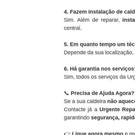
4. Fazem instalação de cal
Sim. Além de reparar,
inst
central.
5. Em quanto tempo um té
Depende da sua localização,
6. Há garantia nos serviços
Sim, todos os serviços da U
📞
Precisa de Ajuda Agora?
Se a sua caldeira
não aquece
Contacte já a
Urgente Repa
garantindo
segurança, rapide
👉
Ligue agora mesmo
e re