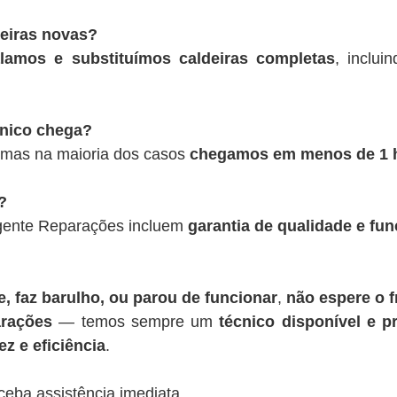
deiras novas?
alamos e substituímos caldeiras completas
, inclui
cnico chega?
 mas na maioria dos casos
chegamos em menos de 1 
?
rgente Reparações incluem
garantia de qualidade e fu
, faz barulho, ou parou de funcionar
,
não espere o f
rações
— temos sempre um
técnico disponível e pr
z e eficiência
.
ceba assistência imediata.