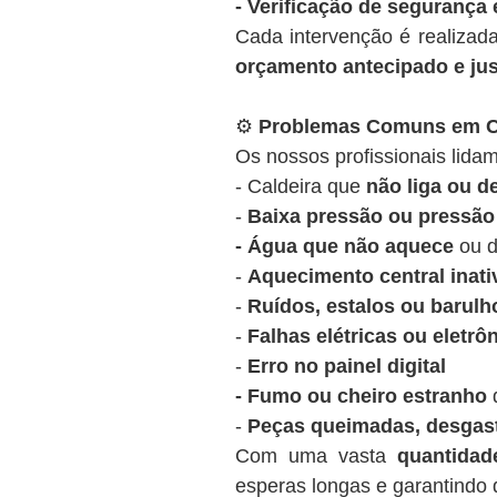
- Verificação de segurança 
Cada intervenção é realizad
orçamento antecipado e ju
⚙️
Problemas Comuns em Ca
Os nossos profissionais lidam
- Caldeira que
não liga ou 
-
Baixa pressão ou pressão 
- Água que não aquece
ou d
-
Aquecimento central inati
-
Ruídos, estalos ou barulh
-
Falhas elétricas ou eletrô
-
Erro no painel digital
- Fumo ou cheiro estranho
d
-
Peças queimadas, desgas
Com uma vasta
quantida
esperas longas e garantindo q