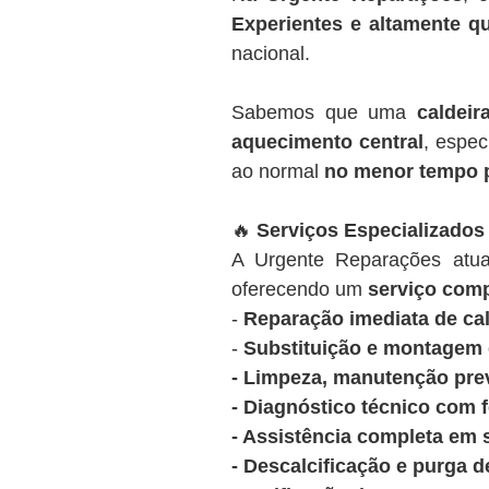
Experientes e altamente qu
nacional.
Sabemos que uma
caldeir
aquecimento central
, espec
ao normal
no menor tempo 
🔥
Serviços Especializados
A Urgente Reparações at
oferecendo um
serviço comp
-
Reparação imediata de cal
-
Substituição e montagem d
- Limpeza, manutenção prev
- Diagnóstico técnico com 
- Assistência completa em 
- Descalcificação e purga d