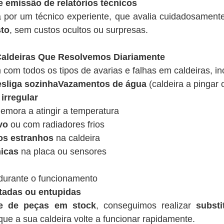
e emissão de relatórios técnicos
a por um técnico experiente, que avalia cuidadosamen
sto
, sem custos ocultos ou surpresas.
ldeiras Que Resolvemos Diariamente
 com todos os tipos de avarias e falhas em caldeiras, in
desliga sozinhaVazamentos de água
(caldeira a pingar 
irregular
emora a atingir a temperatura
vo
ou com radiadores frios
os estranhos
na caldeira
nicas
na placa ou sensores
urante o funcionamento
tadas ou entupidas
de de peças em stock
, conseguimos realizar
substi
ue a sua caldeira volte a funcionar rapidamente.