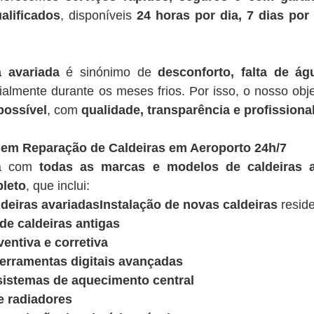
alificados
, disponíveis
24 horas por dia, 7 dias po
a avariada
é sinónimo de
desconforto, falta de á
ialmente durante os meses frios. Por isso, o nosso obje
possível
, com
qualidade, transparência e profissiona
 em Reparação de Caldeiras em Aeroporto 24h/7
ua com
todas as marcas e modelos de caldeiras a
leto
, que inclui:
deiras avariadasInstalação de novas caldeiras
reside
e caldeiras antigas
entiva e corretiva
ferramentas digitais avançadas
sistemas de aquecimento central
e radiadores