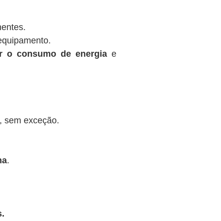
nentes.
equipamento.
ir o consumo de energia
e
, sem exceção.
na
.
.