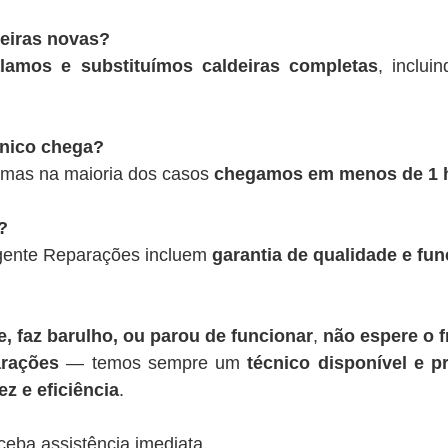
deiras novas?
alamos e substituímos caldeiras completas
, inclui
cnico chega?
 mas na maioria dos casos
chegamos em menos de 1 
?
rgente Reparações incluem
garantia de qualidade e fu
, faz barulho, ou parou de funcionar
,
não espere o f
rações
— temos sempre um
técnico disponível e pr
z e eficiência
.
ceba assistência imediata.