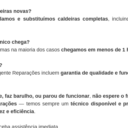
deiras novas?
alamos e substituímos caldeiras completas
, inclui
cnico chega?
 mas na maioria dos casos
chegamos em menos de 1 
?
rgente Reparações incluem
garantia de qualidade e fu
, faz barulho, ou parou de funcionar
,
não espere o f
rações
— temos sempre um
técnico disponível e pr
z e eficiência
.
ceba assistência imediata.