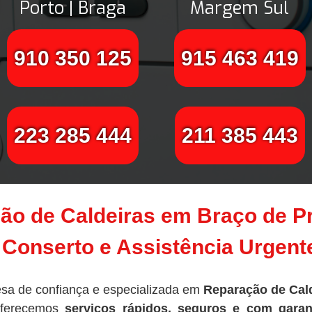
Porto | Braga
Margem Sul
910 350 125
915 463 419
223 285 444
211 385 443
ão de Caldeiras em Braço de Pr
Conserto e Assistência Urgen
sa de confiança e especializada em
Reparação de Cald
oferecemos
serviços rápidos, seguros e com garan