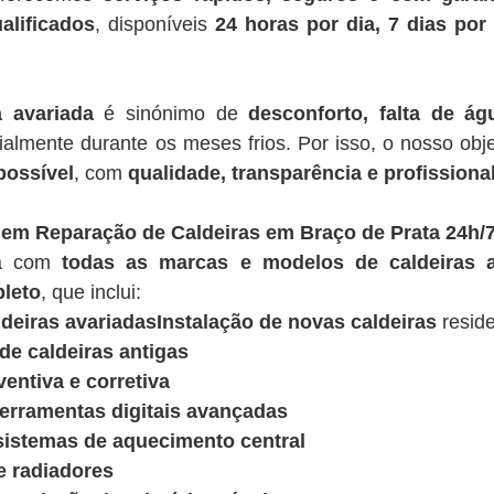
alificados
, disponíveis
24 horas por dia, 7 dias po
a avariada
é sinónimo de
desconforto, falta de á
ialmente durante os meses frios. Por isso, o nosso obje
possível
, com
qualidade, transparência e profissiona
 em Reparação de Caldeiras em Braço de Prata 24h/
ua com
todas as marcas e modelos de caldeiras a
leto
, que inclui:
deiras avariadasInstalação de novas caldeiras
reside
e caldeiras antigas
entiva e corretiva
ferramentas digitais avançadas
sistemas de aquecimento central
e radiadores