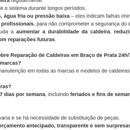
eira
regularmente.
te o sistema durante longos períodos.
, água fria ou pressão baixa
– eles indicam falhas imi
 profissionais
, para não comprometer a segurança do 
juda a
aumentar a durabilidade da caldeira
,
reduz
om reparações futuras
.
bre Reparação de Caldeiras em Braço de Prata 24h/
 marcas?
anutenção em todas as marcas e modelos de caldeiras
oras?
, 7 dias por semana
, incluindo
feriados e fins de sema
varia e se há necessidade de substituição de peças.
rçamento antecipado, transparente e sem surpresas