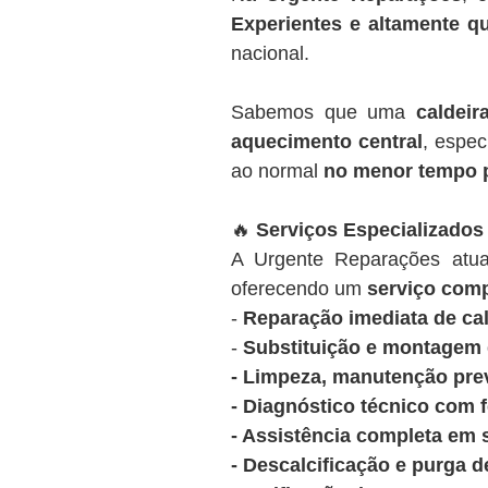
Experientes e altamente qu
nacional.
Sabemos que uma
caldeir
aquecimento central
, espec
ao normal
no menor tempo 
🔥
Serviços Especializados
A Urgente Reparações at
oferecendo um
serviço comp
-
Reparação imediata de cal
-
Substituição e montagem d
- Limpeza, manutenção prev
- Diagnóstico técnico com 
- Assistência completa em 
- Descalcificação e purga d