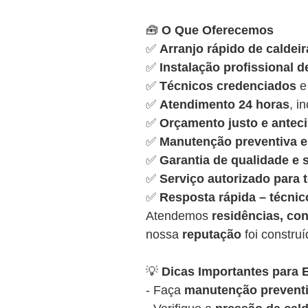
🧰
O Que Oferecemos
✅
Arranjo rápido de caldeir
✅
Instalação profissional d
✅
Técnicos credenciados
e
✅
Atendimento 24 horas
, i
✅
Orçamento justo e antec
✅
Manutenção preventiva e 
✅
Garantia de qualidade e
✅
Serviço autorizado para
✅
Resposta rápida – técnic
Atendemos
residências, con
nossa
reputação
foi constru
💡
Dicas Importantes para E
- Faça
manutenção preventi