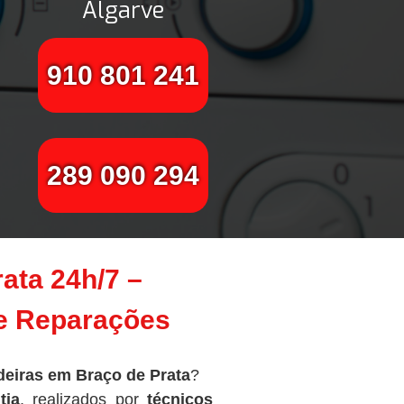
Algarve
910 801 241
289 090 294
ata 24h/7 –
te Reparações
eiras em Braço de Prata
?
tia
, realizados por
técnicos