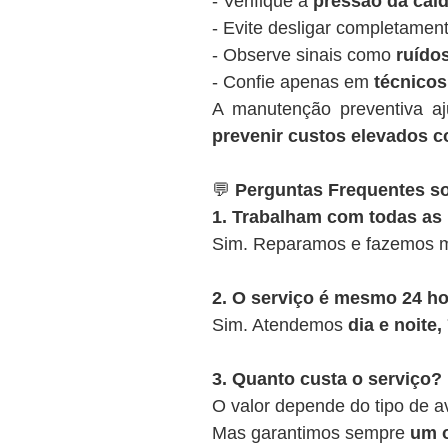
- Verifique a
pressão da cald
- Evite desligar completamen
- Observe sinais como
ruídos
- Confie apenas em
técnicos
A manutenção preventiva a
prevenir custos elevados c
💬
Perguntas Frequentes so
1. Trabalham com todas as
Sim. Reparamos e fazemos m
2. O serviço é mesmo 24 h
Sim. Atendemos
dia e noite
3. Quanto custa o serviço?
O valor depende do tipo de a
Mas garantimos sempre
um o