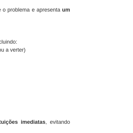
te o problema e apresenta
um
cluindo:
ou a verter)
tuições imediatas
, evitando