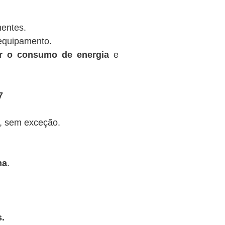
nentes.
equipamento.
ir o consumo de energia
e
7
, sem exceção.
na
.
.