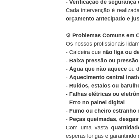
- Verificação de segurança 
Cada intervenção é realizad
orçamento antecipado e ju
⚙️
Problemas Comuns em Ca
Os nossos profissionais lidam
- Caldeira que
não liga ou 
-
Baixa pressão ou pressão 
- Água que não aquece
ou d
-
Aquecimento central inati
-
Ruídos, estalos ou barulh
-
Falhas elétricas ou eletrô
-
Erro no painel digital
- Fumo ou cheiro estranho
d
-
Peças queimadas, desgas
Com uma vasta
quantida
esperas longas e garantindo q