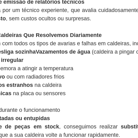
e emissão de relatórios técnicos
a por um técnico experiente, que avalia cuidadosamen
sto
, sem custos ocultos ou surpresas.
ldeiras Que Resolvemos Diariamente
 com todos os tipos de avarias e falhas em caldeiras, in
desliga sozinhaVazamentos de água
(caldeira a pingar 
irregular
emora a atingir a temperatura
vo
ou com radiadores frios
os estranhos
na caldeira
nicas
na placa ou sensores
urante o funcionamento
tadas ou entupidas
de de peças em stock
, conseguimos realizar
substi
ue a sua caldeira volte a funcionar rapidamente.