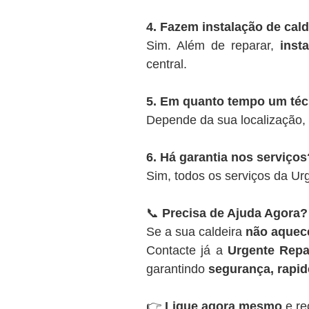
4. Fazem instalação de cal
Sim. Além de reparar,
inst
central.
5. Em quanto tempo um té
Depende da sua localização,
6. Há garantia nos serviços
Sim, todos os serviços da U
📞
Precisa de Ajuda Agora?
Se a sua caldeira
não aquece
Contacte já a
Urgente Repa
garantindo
segurança, rapide
👉
Ligue agora mesmo
e re