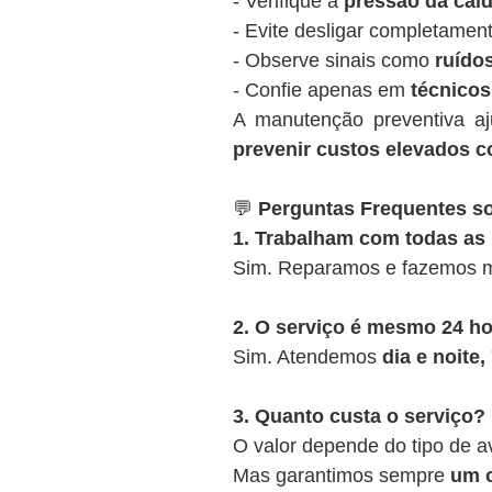
- Verifique a
pressão da cald
- Evite desligar completamen
- Observe sinais como
ruídos
- Confie apenas em
técnicos
A manutenção preventiva a
prevenir custos elevados c
💬
Perguntas Frequentes so
1. Trabalham com todas as
Sim. Reparamos e fazemos m
2. O serviço é mesmo 24 h
Sim. Atendemos
dia e noite
3. Quanto custa o serviço?
O valor depende do tipo de a
Mas garantimos sempre
um o