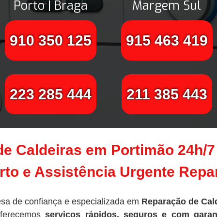
Porto | Braga
Margem Sul
910 350 125
915 463 419
223 285 444
211 385 443
de Caldeiras em Portimão 24h/7
to e Assistência Urgente Rep
sa de confiança e especializada em
Reparação de Cal
oferecemos
serviços rápidos, seguros e com garan