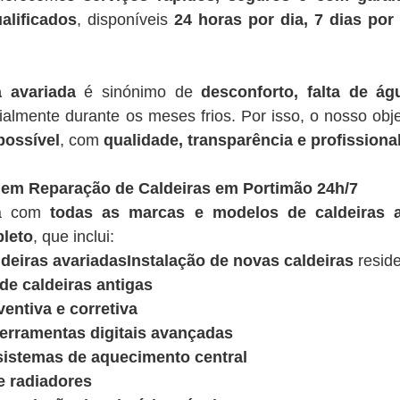
alificados
, disponíveis
24 horas por dia, 7 dias po
a avariada
é sinónimo de
desconforto, falta de á
ialmente durante os meses frios. Por isso, o nosso obje
possível
, com
qualidade, transparência e profissiona
 em Reparação de Caldeiras em Portimão 24h/7
ua com
todas as marcas e modelos de caldeiras a
leto
, que inclui:
deiras avariadasInstalação de novas caldeiras
reside
e caldeiras antigas
entiva e corretiva
ferramentas digitais avançadas
sistemas de aquecimento central
e radiadores