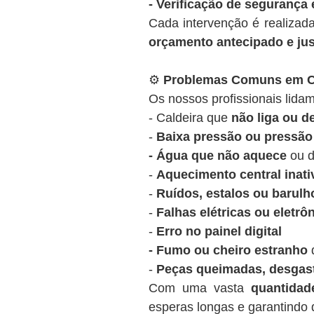
- Verificação de segurança 
Cada intervenção é realizad
orçamento antecipado e ju
⚙️
Problemas Comuns em Ca
Os nossos profissionais lidam
- Caldeira que
não liga ou 
-
Baixa pressão ou pressão 
- Água que não aquece
ou d
-
Aquecimento central inati
-
Ruídos, estalos ou barulh
-
Falhas elétricas ou eletrô
-
Erro no painel digital
- Fumo ou cheiro estranho
d
-
Peças queimadas, desgas
Com uma vasta
quantida
esperas longas e garantindo q