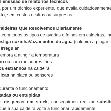
e emissão de relatórios técnicos
a por um técnico experiente, que avalia cuidadosamen
sto
, sem custos ocultos ou surpresas.
ldeiras Que Resolvemos Diariamente
 com todos os tipos de avarias e falhas em caldeiras, in
desliga sozinhaVazamentos de água
(caldeira a pingar 
irregular
emora a atingir a temperatura
vo
ou com radiadores frios
os estranhos
na caldeira
nicas
na placa ou sensores
urante o funcionamento
tadas ou entupidas
de de peças em stock
, conseguimos realizar
substi
ue a sua caldeira volte a funcionar rapidamente.