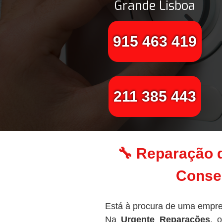
Grande Lisboa
915 463 419
211 385 443
🔧 Reparação 
Conser
Está à procura de uma empre
Na
Urgente Reparações
, 