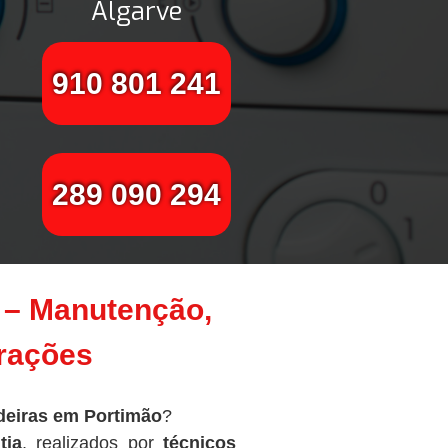
Algarve
910 801 241
289 090 294
 – Manutenção,
arações
deiras em Portimão
?
tia
, realizados por
técnicos