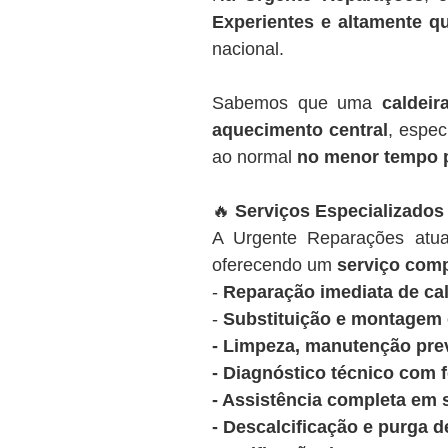
Experientes e altamente qu
nacional.
Sabemos que uma
caldeir
aquecimento central
, espec
ao normal
no menor tempo 
🔥
Serviços Especializados
A Urgente Reparações at
oferecendo um
serviço comp
-
Reparação imediata de cal
-
Substituição e montagem d
- Limpeza, manutenção prev
- Diagnóstico técnico com 
- Assistência completa em 
- Descalcificação e purga d