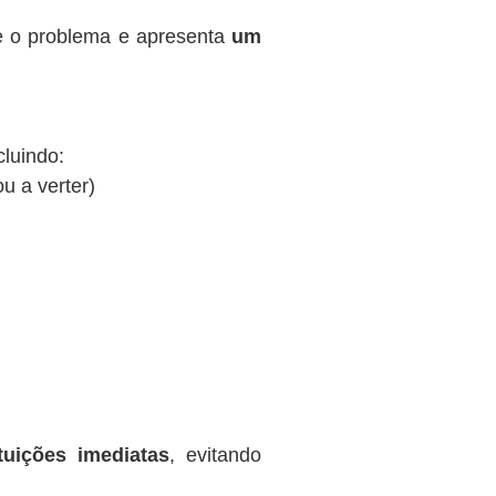
te o problema e apresenta
um
cluindo:
ou a verter)
tuições imediatas
, evitando