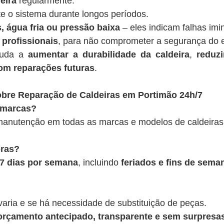
eira
regularmente.
te o sistema durante longos períodos.
, água fria ou pressão baixa
– eles indicam falhas imi
 profissionais
, para não comprometer a segurança do 
juda a
aumentar a durabilidade da caldeira
,
reduz
om reparações futuras
.
bre Reparação de Caldeiras em Portimão 24h/7
 marcas?
anutenção em todas as marcas e modelos de caldeiras
oras?
, 7 dias por semana
, incluindo
feriados e fins de sema
varia e se há necessidade de substituição de peças.
rçamento antecipado, transparente e sem surpresas