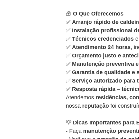
🧰
O Que Oferecemos
✅
Arranjo rápido de caldeir
✅
Instalação profissional d
✅
Técnicos credenciados
e
✅
Atendimento 24 horas
, i
✅
Orçamento justo e antec
✅
Manutenção preventiva e 
✅
Garantia de qualidade e
✅
Serviço autorizado para
✅
Resposta rápida – técnic
Atendemos
residências, con
nossa
reputação
foi constru
💡
Dicas Importantes para E
- Faça
manutenção preventi