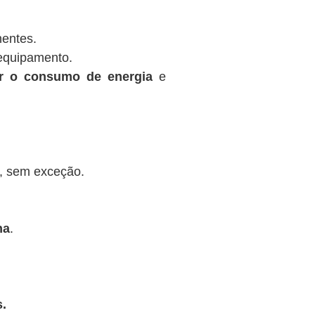
nentes.
equipamento.
ir o consumo de energia
e
, sem exceção.
na
.
.