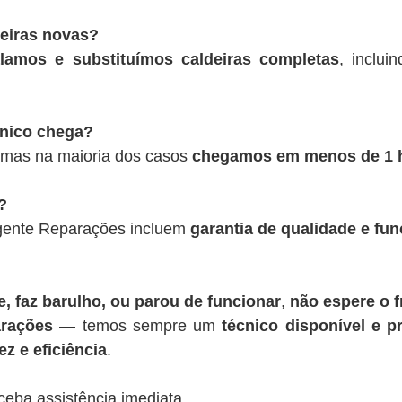
deiras novas?
alamos e substituímos caldeiras completas
, inclui
cnico chega?
 mas na maioria dos casos
chegamos em menos de 1 
?
rgente Reparações incluem
garantia de qualidade e fu
, faz barulho, ou parou de funcionar
,
não espere o f
rações
— temos sempre um
técnico disponível e pr
z e eficiência
.
ceba assistência imediata.