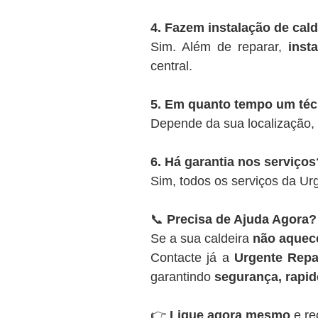
4. Fazem instalação de cal
Sim. Além de reparar,
inst
central.
5. Em quanto tempo um té
Depende da sua localização,
6. Há garantia nos serviços
Sim, todos os serviços da U
📞
Precisa de Ajuda Agora?
Se a sua caldeira
não aquece
Contacte já a
Urgente Repa
garantindo
segurança, rapide
👉
Ligue agora mesmo
e re