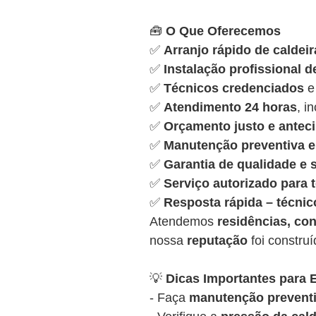
🧰
O Que Oferecemos
✅
Arranjo rápido de caldeir
✅
Instalação profissional d
✅
Técnicos credenciados
e
✅
Atendimento 24 horas
, i
✅
Orçamento justo e antec
✅
Manutenção preventiva e 
✅
Garantia de qualidade e
✅
Serviço autorizado para
✅
Resposta rápida – técnic
Atendemos
residências, con
nossa
reputação
foi constru
💡
Dicas Importantes para E
- Faça
manutenção preventi