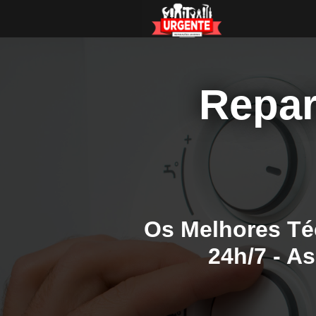
Repar
Os Melhores Té
24h/7 - A