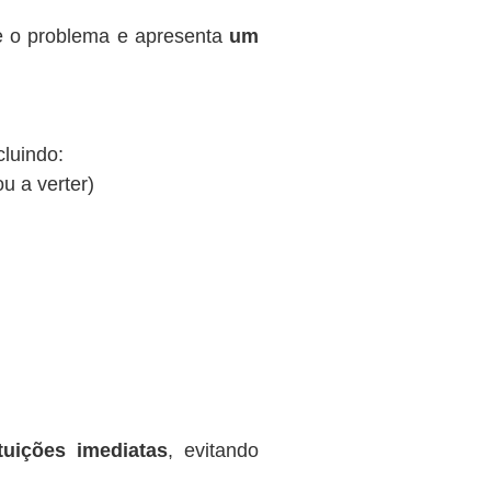
te o problema e apresenta
um
cluindo:
ou a verter)
tuições imediatas
, evitando