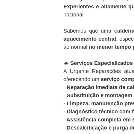
Experientes e altamente qu
nacional.
Sabemos que uma
caldeir
aquecimento central
, espec
ao normal
no menor tempo 
🔥
Serviços Especializados
A Urgente Reparações at
oferecendo um
serviço comp
-
Reparação imediata de cal
-
Substituição e montagem d
- Limpeza, manutenção prev
- Diagnóstico técnico com 
- Assistência completa em 
- Descalcificação e purga d