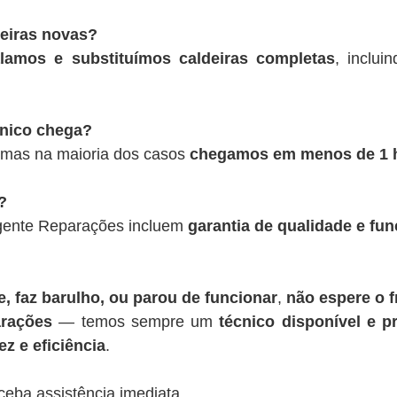
deiras novas?
alamos e substituímos caldeiras completas
, inclui
cnico chega?
 mas na maioria dos casos
chegamos em menos de 1 
?
rgente Reparações incluem
garantia de qualidade e fu
, faz barulho, ou parou de funcionar
,
não espere o f
rações
— temos sempre um
técnico disponível e pr
z e eficiência
.
ceba assistência imediata.