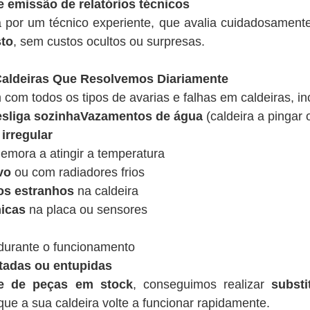
e emissão de relatórios técnicos
a por um técnico experiente, que avalia cuidadosamen
sto
, sem custos ocultos ou surpresas.
ldeiras Que Resolvemos Diariamente
 com todos os tipos de avarias e falhas em caldeiras, in
desliga sozinhaVazamentos de água
(caldeira a pingar 
irregular
emora a atingir a temperatura
vo
ou com radiadores frios
os estranhos
na caldeira
nicas
na placa ou sensores
urante o funcionamento
tadas ou entupidas
de de peças em stock
, conseguimos realizar
substi
ue a sua caldeira volte a funcionar rapidamente.