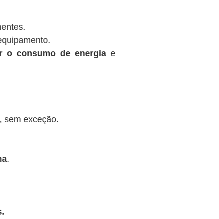
nentes.
equipamento.
ir o consumo de energia
e
, sem exceção.
na
.
.