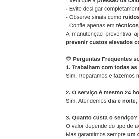
- Verifique a
pressão da cald
- Evite desligar completamen
- Observe sinais como
ruídos
- Confie apenas em
técnicos
A manutenção preventiva a
prevenir custos elevados c
💬
Perguntas Frequentes so
1. Trabalham com todas as
Sim. Reparamos e fazemos m
2. O serviço é mesmo 24 h
Sim. Atendemos
dia e noite
3. Quanto custa o serviço?
O valor depende do tipo de a
Mas garantimos sempre
um o