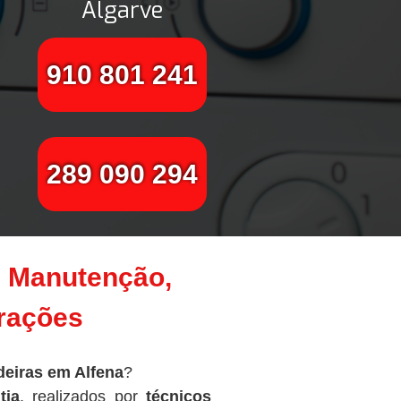
Algarve
910 801 241
289 090 294
– Manutenção,
arações
deiras em Alfena
?
tia
, realizados por
técnicos