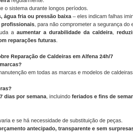
eira
regularmente.
te o sistema durante longos períodos.
, água fria ou pressão baixa
– eles indicam falhas imi
 profissionais
, para não comprometer a segurança do 
juda a
aumentar a durabilidade da caldeira
,
reduz
om reparações futuras
.
bre Reparação de Caldeiras em Alfena 24h/7
 marcas?
anutenção em todas as marcas e modelos de caldeiras
oras?
, 7 dias por semana
, incluindo
feriados e fins de sema
varia e se há necessidade de substituição de peças.
rçamento antecipado, transparente e sem surpresas