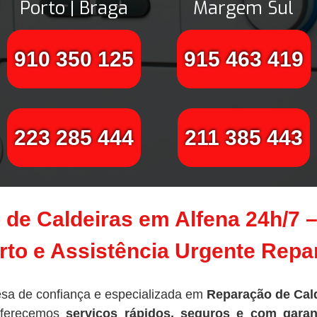
Porto | Braga
Margem Sul
910 350 125
915 463 419
223 285 444
211 385 443
 de Caldeiras em Alfena 24h/7 
to e Assistência Urgente Rep
sa de confiança e especializada em
Reparação de Cal
oferecemos
serviços rápidos, seguros e com garan