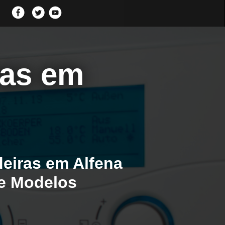
ras em
eiras em Alfena
 e Modelos