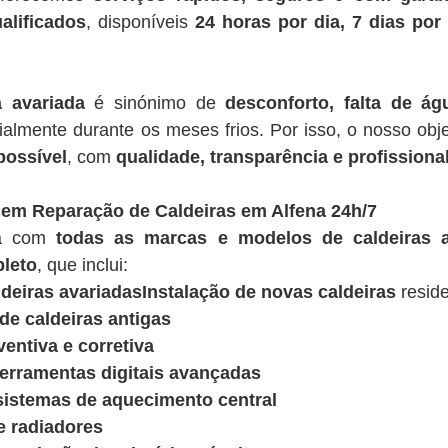
alificados
, disponíveis
24 horas por dia, 7 dias po
a avariada
é sinónimo de
desconforto, falta de á
ialmente durante os meses frios. Por isso, o nosso obje
possível
, com
qualidade, transparência e profissiona
 em Reparação de Caldeiras em Alfena 24h/7
ua com
todas as marcas e modelos de caldeiras a
leto
, que inclui:
deiras avariadasInstalação de novas caldeiras
reside
e caldeiras antigas
entiva e corretiva
ferramentas digitais avançadas
sistemas de aquecimento central
e radiadores