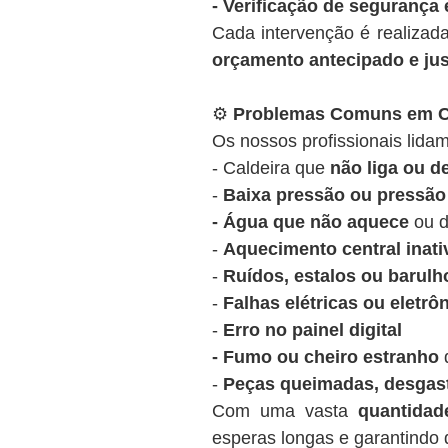
- Verificação de segurança 
Cada intervenção é realizad
orçamento antecipado e ju
⚙️
Problemas Comuns em Ca
Os nossos profissionais lidam
- Caldeira que
não liga ou 
-
Baixa pressão ou pressão 
- Água que não aquece
ou d
-
Aquecimento central inati
-
Ruídos, estalos ou barulh
-
Falhas elétricas ou eletrô
-
Erro no painel digital
- Fumo ou cheiro estranho
d
-
Peças queimadas, desgas
Com uma vasta
quantida
esperas longas e garantindo q