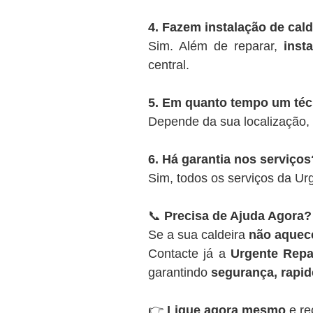
4. Fazem instalação de cal
Sim. Além de reparar,
inst
central.
5. Em quanto tempo um té
Depende da sua localização,
6. Há garantia nos serviços
Sim, todos os serviços da U
📞
Precisa de Ajuda Agora?
Se a sua caldeira
não aquece
Contacte já a
Urgente Repa
garantindo
segurança, rapide
👉
Ligue agora mesmo
e re