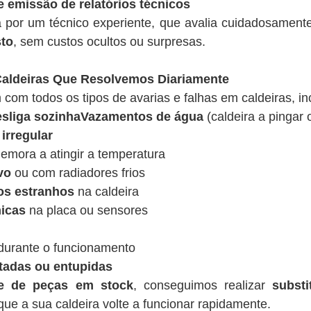
e emissão de relatórios técnicos
a por um técnico experiente, que avalia cuidadosamen
sto
, sem custos ocultos ou surpresas.
ldeiras Que Resolvemos Diariamente
 com todos os tipos de avarias e falhas em caldeiras, in
desliga sozinhaVazamentos de água
(caldeira a pingar 
irregular
emora a atingir a temperatura
vo
ou com radiadores frios
os estranhos
na caldeira
nicas
na placa ou sensores
urante o funcionamento
tadas ou entupidas
de de peças em stock
, conseguimos realizar
substi
ue a sua caldeira volte a funcionar rapidamente.