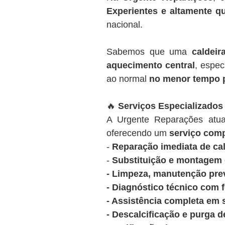
Experientes e altamente qu
nacional.
Sabemos que uma
caldeir
aquecimento central
, espec
ao normal
no menor tempo 
🔥
Serviços Especializados
A Urgente Reparações at
oferecendo um
serviço comp
-
Reparação imediata de cal
-
Substituição e montagem d
- Limpeza, manutenção prev
- Diagnóstico técnico com 
- Assistência completa em 
- Descalcificação e purga d