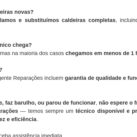
deiras novas?
alamos e substituímos caldeiras completas
, inclui
cnico chega?
 mas na maioria dos casos
chegamos em menos de 1 
?
rgente Reparações incluem
garantia de qualidade e fu
, faz barulho, ou parou de funcionar
,
não espere o f
rações
— temos sempre um
técnico disponível e pr
z e eficiência
.
ceba assistência imediata.