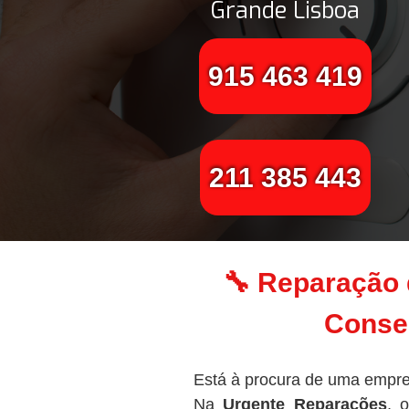
Grande Lisboa
915 463 419
211 385 443
🔧 Reparação 
Conser
Está à procura de uma empre
Na
Urgente Reparações
, 