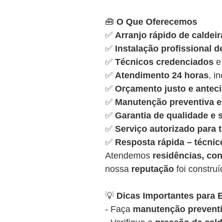
🧰
O Que Oferecemos
✅
Arranjo rápido de caldeir
✅
Instalação profissional d
✅
Técnicos credenciados
e
✅
Atendimento 24 horas
, i
✅
Orçamento justo e antec
✅
Manutenção preventiva e 
✅
Garantia de qualidade e
✅
Serviço autorizado para
✅
Resposta rápida – técnic
Atendemos
residências, con
nossa
reputação
foi constru
💡
Dicas Importantes para E
- Faça
manutenção preventi