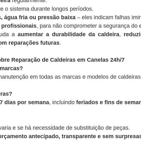
eira
regularmente.
te o sistema durante longos períodos.
, água fria ou pressão baixa
– eles indicam falhas imi
 profissionais
, para não comprometer a segurança do 
juda a
aumentar a durabilidade da caldeira
,
reduz
om reparações futuras
.
bre Reparação de Caldeiras em Canelas 24h/7
 marcas?
anutenção em todas as marcas e modelos de caldeiras
oras?
, 7 dias por semana
, incluindo
feriados e fins de sema
varia e se há necessidade de substituição de peças.
rçamento antecipado, transparente e sem surpresas