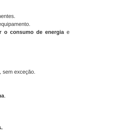
nentes.
equipamento.
ir o consumo de energia
e
, sem exceção.
na
.
.