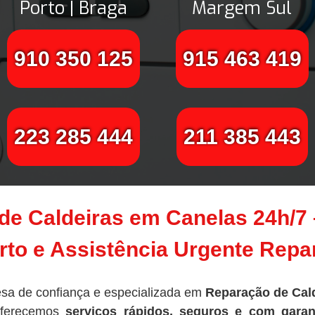
Porto | Braga
Margem Sul
910 350 125
915 463 419
223 285 444
211 385 443
de Caldeiras em Canelas 24h/7
to e Assistência Urgente Rep
sa de confiança e especializada em
Reparação de Cal
oferecemos
serviços rápidos, seguros e com garan