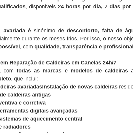
alificados
, disponíveis
24 horas por dia, 7 dias po
a avariada
é sinónimo de
desconforto, falta de á
ialmente durante os meses frios. Por isso, o nosso obje
possível
, com
qualidade, transparência e profissiona
 em Reparação de Caldeiras em Canelas 24h/7
ua com
todas as marcas e modelos de caldeiras a
leto
, que inclui:
deiras avariadasInstalação de novas caldeiras
reside
e caldeiras antigas
entiva e corretiva
ferramentas digitais avançadas
sistemas de aquecimento central
e radiadores