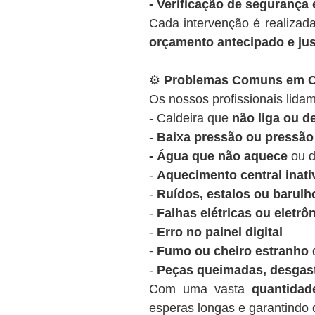
- Verificação de segurança 
Cada intervenção é realizad
orçamento antecipado e ju
⚙️
Problemas Comuns em Ca
Os nossos profissionais lidam
- Caldeira que
não liga ou 
-
Baixa pressão ou pressão 
- Água que não aquece
ou d
-
Aquecimento central inati
-
Ruídos, estalos ou barulh
-
Falhas elétricas ou eletrô
-
Erro no painel digital
- Fumo ou cheiro estranho
d
-
Peças queimadas, desgas
Com uma vasta
quantida
esperas longas e garantindo q