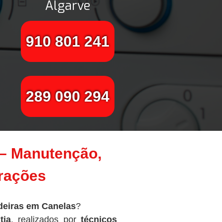
Algarve
910 801 241
289 090 294
 – Manutenção,
arações
deiras em Canelas
?
tia
, realizados por
técnicos