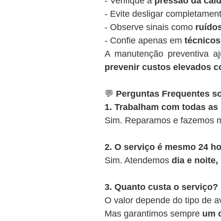
- Verifique a
pressão da cald
- Evite desligar completamen
- Observe sinais como
ruídos
- Confie apenas em
técnicos
A manutenção preventiva a
prevenir custos elevados c
💬
Perguntas Frequentes so
1. Trabalham com todas as
Sim. Reparamos e fazemos m
2. O serviço é mesmo 24 h
Sim. Atendemos
dia e noite
3. Quanto custa o serviço?
O valor depende do tipo de a
Mas garantimos sempre
um o