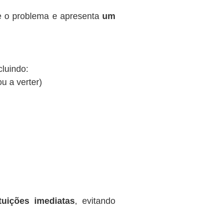
te o problema e apresenta
um
cluindo:
ou a verter)
tuições imediatas
, evitando