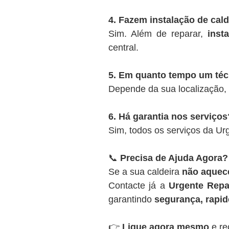
4. Fazem instalação de cal
Sim. Além de reparar,
inst
central.
5. Em quanto tempo um té
Depende da sua localização,
6. Há garantia nos serviços
Sim, todos os serviços da U
📞
Precisa de Ajuda Agora?
Se a sua caldeira
não aquece
Contacte já a
Urgente Repa
garantindo
segurança, rapide
👉
Ligue agora mesmo
e re