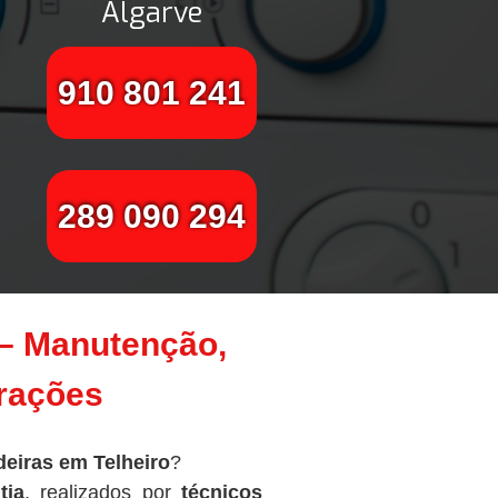
Algarve
910 801 241
289 090 294
 – Manutenção,
arações
eiras em Telheiro
?
tia
, realizados por
técnicos