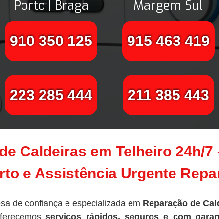
Porto | Braga
Margem Sul
910 350 125
915 463 419
223 285 444
211 385 443
de Caldeiras em Telheiro 24h/7
to e Assistência Urgente Rep
sa de confiança e especializada em
Reparação de Cald
oferecemos
serviços rápidos, seguros e com garan