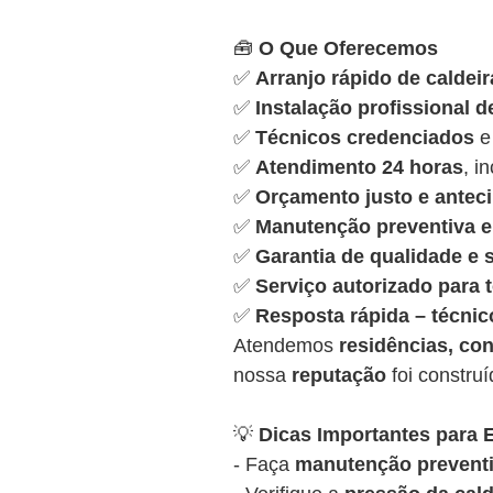
🧰
O Que Oferecemos
✅
Arranjo rápido de caldeir
✅
Instalação profissional d
✅
Técnicos credenciados
e
✅
Atendimento 24 horas
, i
✅
Orçamento justo e antec
✅
Manutenção preventiva e 
✅
Garantia de qualidade e
✅
Serviço autorizado para
✅
Resposta rápida – técnic
Atendemos
residências, con
nossa
reputação
foi constru
💡
Dicas Importantes para E
- Faça
manutenção preventi