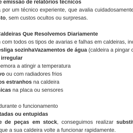
e emissão de relatórios técnicos
a por um técnico experiente, que avalia cuidadosamen
sto
, sem custos ocultos ou surpresas.
ldeiras Que Resolvemos Diariamente
 com todos os tipos de avarias e falhas em caldeiras, in
desliga sozinhaVazamentos de água
(caldeira a pingar 
irregular
emora a atingir a temperatura
vo
ou com radiadores frios
os estranhos
na caldeira
nicas
na placa ou sensores
urante o funcionamento
tadas ou entupidas
de de peças em stock
, conseguimos realizar
substi
ue a sua caldeira volte a funcionar rapidamente.