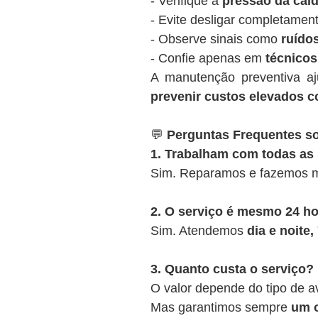
- Verifique a
pressão da cald
- Evite desligar completamen
- Observe sinais como
ruídos
- Confie apenas em
técnicos
A manutenção preventiva a
prevenir custos elevados c
💬
Perguntas Frequentes so
1. Trabalham com todas as
Sim. Reparamos e fazemos m
2. O serviço é mesmo 24 h
Sim. Atendemos
dia e noite
3. Quanto custa o serviço?
O valor depende do tipo de a
Mas garantimos sempre
um o