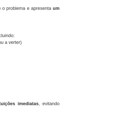
te o problema e apresenta
um
cluindo:
ou a verter)
tuições imediatas
, evitando