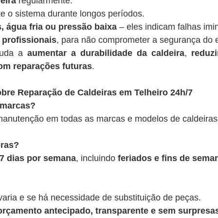
eira
regularmente.
te o sistema durante longos períodos.
, água fria ou pressão baixa
– eles indicam falhas imi
 profissionais
, para não comprometer a segurança do 
juda a
aumentar a durabilidade da caldeira
,
reduz
om reparações futuras
.
bre Reparação de Caldeiras em Telheiro 24h/7
 marcas?
anutenção em todas as marcas e modelos de caldeiras
oras?
, 7 dias por semana
, incluindo
feriados e fins de sema
varia e se há necessidade de substituição de peças.
rçamento antecipado, transparente e sem surpresas