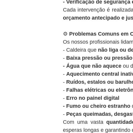
- Verificação de segurança 
Cada intervenção é realizad
orçamento antecipado e ju
⚙️
Problemas Comuns em Ca
Os nossos profissionais lidam
- Caldeira que
não liga ou 
-
Baixa pressão ou pressão 
- Água que não aquece
ou d
-
Aquecimento central inati
-
Ruídos, estalos ou barulh
-
Falhas elétricas ou eletrô
-
Erro no painel digital
- Fumo ou cheiro estranho
d
-
Peças queimadas, desgas
Com uma vasta
quantida
esperas longas e garantindo q