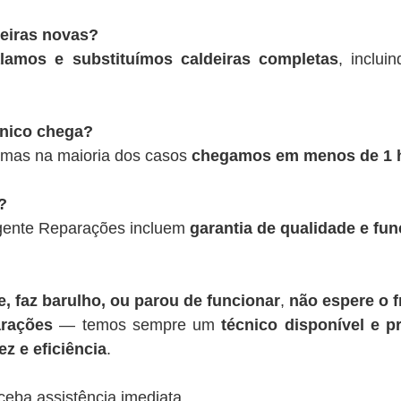
deiras novas?
alamos e substituímos caldeiras completas
, inclui
cnico chega?
 mas na maioria dos casos
chegamos em menos de 1 
?
rgente Reparações incluem
garantia de qualidade e fu
, faz barulho, ou parou de funcionar
,
não espere o f
rações
— temos sempre um
técnico disponível e pr
z e eficiência
.
ceba assistência imediata.