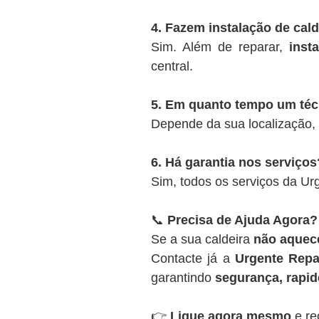
4. Fazem instalação de cal
Sim. Além de reparar,
inst
central.
5. Em quanto tempo um té
Depende da sua localização,
6. Há garantia nos serviços
Sim, todos os serviços da U
📞
Precisa de Ajuda Agora?
Se a sua caldeira
não aquece
Contacte já a
Urgente Repa
garantindo
segurança, rapide
👉
Ligue agora mesmo
e re