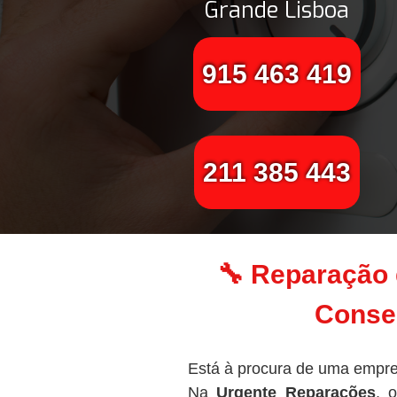
Grande Lisboa
915 463 419
211 385 443
🔧 Reparação 
Conser
Está à procura de uma empre
Na
Urgente Reparações
, 