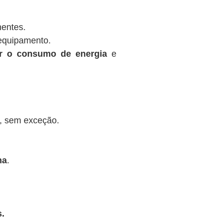
nentes.
equipamento.
ir o consumo de energia
e
, sem exceção.
na
.
.