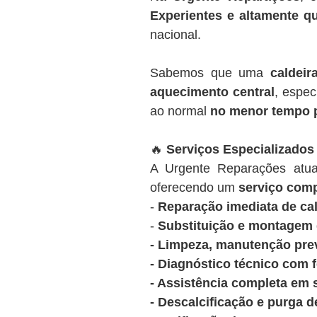
Experientes e altamente qu
nacional.
Sabemos que uma
caldeir
aquecimento central
, espec
ao normal
no menor tempo 
🔥
Serviços Especializados
A Urgente Reparações at
oferecendo um
serviço comp
-
Reparação imediata de cal
-
Substituição e montagem d
- Limpeza, manutenção prev
- Diagnóstico técnico com 
- Assistência completa em 
- Descalcificação e purga d