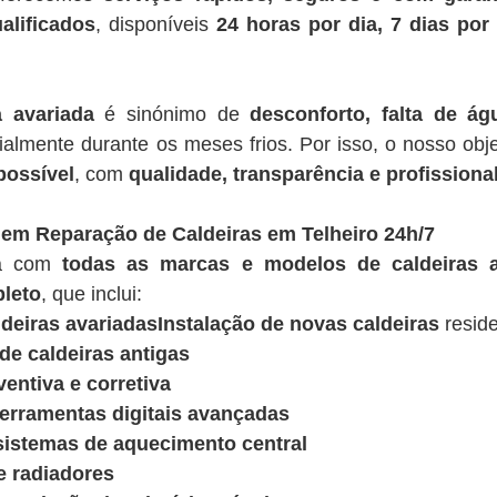
alificados
, disponíveis
24 horas por dia, 7 dias po
a avariada
é sinónimo de
desconforto, falta de á
ialmente durante os meses frios. Por isso, o nosso obje
possível
, com
qualidade, transparência e profissiona
 em Reparação de Caldeiras em Telheiro 24h/7
ua com
todas as marcas e modelos de caldeiras a
leto
, que inclui:
deiras avariadasInstalação de novas caldeiras
reside
e caldeiras antigas
entiva e corretiva
ferramentas digitais avançadas
sistemas de aquecimento central
e radiadores