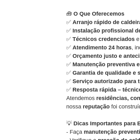
🧰
O Que Oferecemos
✅
Arranjo rápido de caldeir
✅
Instalação profissional d
✅
Técnicos credenciados
e
✅
Atendimento 24 horas
, i
✅
Orçamento justo e antec
✅
Manutenção preventiva e 
✅
Garantia de qualidade e
✅
Serviço autorizado para
✅
Resposta rápida – técnic
Atendemos
residências, con
nossa
reputação
foi constru
💡
Dicas Importantes para E
- Faça
manutenção preventi