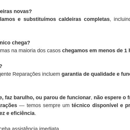
deiras novas?
alamos e substituímos caldeiras completas
, inclui
cnico chega?
 mas na maioria dos casos
chegamos em menos de 1 
?
rgente Reparações incluem
garantia de qualidade e fu
, faz barulho, ou parou de funcionar
,
não espere o f
rações
— temos sempre um
técnico disponível e pr
z e eficiência
.
ceba assistência imediata.