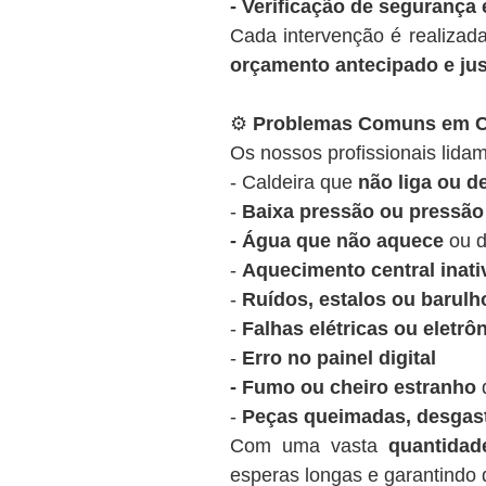
- Verificação de segurança 
Cada intervenção é realizad
orçamento antecipado e ju
⚙️
Problemas Comuns em Ca
Os nossos profissionais lidam
- Caldeira que
não liga ou 
-
Baixa pressão ou pressão 
- Água que não aquece
ou d
-
Aquecimento central inati
-
Ruídos, estalos ou barulh
-
Falhas elétricas ou eletrô
-
Erro no painel digital
- Fumo ou cheiro estranho
d
-
Peças queimadas, desgas
Com uma vasta
quantida
esperas longas e garantindo q