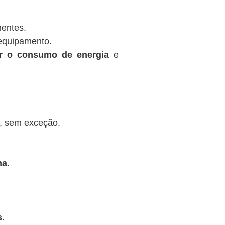
nentes.
equipamento.
ir o consumo de energia
e
, sem exceção.
na
.
.