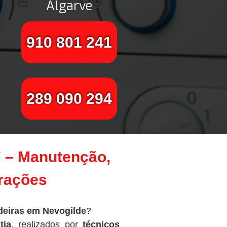
Algarve
910 801 241
289 090 294
7 – Manutenção,
arações
deiras em Nevogilde
?
tia
, realizados por
técnicos