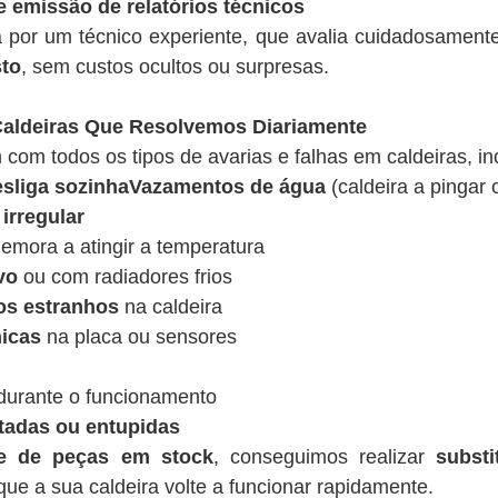
e emissão de relatórios técnicos
a por um técnico experiente, que avalia cuidadosamen
sto
, sem custos ocultos ou surpresas.
ldeiras Que Resolvemos Diariamente
 com todos os tipos de avarias e falhas em caldeiras, in
desliga sozinhaVazamentos de água
(caldeira a pingar 
irregular
emora a atingir a temperatura
vo
ou com radiadores frios
os estranhos
na caldeira
nicas
na placa ou sensores
urante o funcionamento
tadas ou entupidas
de de peças em stock
, conseguimos realizar
substi
ue a sua caldeira volte a funcionar rapidamente.