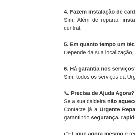
4. Fazem instalação de cal
Sim. Além de reparar,
inst
central.
5. Em quanto tempo um té
Depende da sua localização,
6. Há garantia nos serviços
Sim, todos os serviços da U
📞
Precisa de Ajuda Agora?
Se a sua caldeira
não aquece
Contacte já a
Urgente Repa
garantindo
segurança, rapide
👉
Ligue agora mesmo
e re