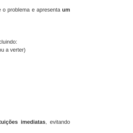
te o problema e apresenta
um
cluindo:
ou a verter)
tuições imediatas
, evitando