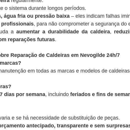
eira
regularmente.
te o sistema durante longos períodos.
, água fria ou pressão baixa
– eles indicam falhas imi
 profissionais
, para não comprometer a segurança do 
juda a
aumentar a durabilidade da caldeira
,
reduz
om reparações futuras
.
bre Reparação de Caldeiras em Nevogilde 24h/7
 marcas?
anutenção em todas as marcas e modelos de caldeiras
oras?
, 7 dias por semana
, incluindo
feriados e fins de sema
varia e se há necessidade de substituição de peças.
rçamento antecipado, transparente e sem surpresas