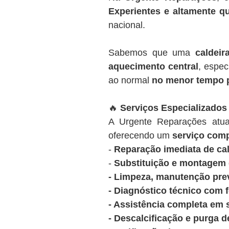
Experientes e altamente qu
nacional.
Sabemos que uma
caldeir
aquecimento central
, espec
ao normal
no menor tempo 
🔥
Serviços Especializados
A Urgente Reparações at
oferecendo um
serviço comp
-
Reparação imediata de cal
-
Substituição e montagem d
- Limpeza, manutenção prev
- Diagnóstico técnico com 
- Assistência completa em 
- Descalcificação e purga d