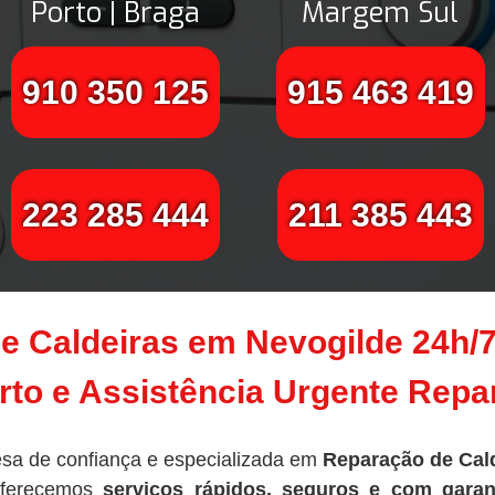
Porto | Braga
Margem Sul
910 350 125
915 463 419
223 285 444
211 385 443
e Caldeiras em Nevogilde 24h/
to e Assistência Urgente Rep
sa de confiança e especializada em
Reparação de Cal
oferecemos
serviços rápidos, seguros e com garan