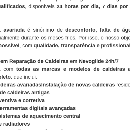
alificados
, disponíveis
24 horas por dia, 7 dias po
a avariada
é sinónimo de
desconforto, falta de á
ialmente durante os meses frios. Por isso, o nosso obje
possível
, com
qualidade, transparência e profissiona
 em Reparação de Caldeiras em Nevogilde 24h/7
ua com
todas as marcas e modelos de caldeiras a
leto
, que inclui:
deiras avariadasInstalação de novas caldeiras
reside
e caldeiras antigas
entiva e corretiva
ferramentas digitais avançadas
sistemas de aquecimento central
e radiadores