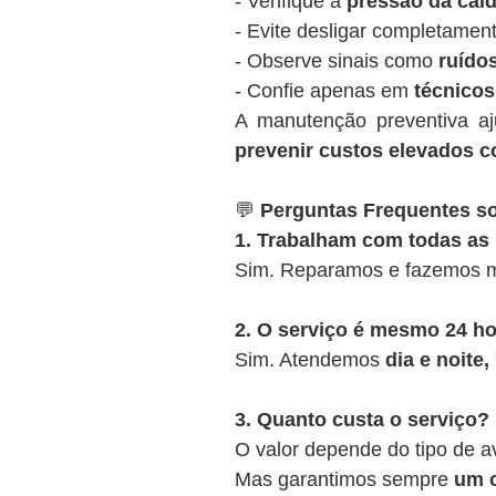
- Verifique a
pressão da cald
- Evite desligar completamen
- Observe sinais como
ruídos
- Confie apenas em
técnicos
A manutenção preventiva a
prevenir custos elevados c
💬
Perguntas Frequentes so
1. Trabalham com todas as
Sim. Reparamos e fazemos m
2. O serviço é mesmo 24 h
Sim. Atendemos
dia e noite
3. Quanto custa o serviço?
O valor depende do tipo de a
Mas garantimos sempre
um o