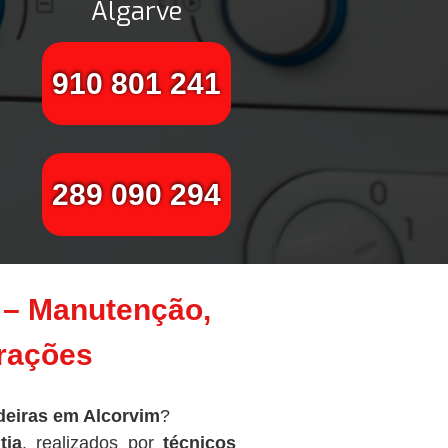
Algarve
910 801 241
289 090 294
 – Manutenção,
arações
deiras em Alcorvim
?
tia
, realizados por
técnicos