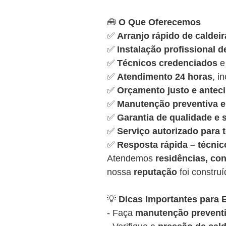
🧰
O Que Oferecemos
✅
Arranjo rápido de caldeir
✅
Instalação profissional d
✅
Técnicos credenciados
e
✅
Atendimento 24 horas
, i
✅
Orçamento justo e antec
✅
Manutenção preventiva e 
✅
Garantia de qualidade e
✅
Serviço autorizado para
✅
Resposta rápida – técnic
Atendemos
residências, con
nossa
reputação
foi constru
💡
Dicas Importantes para E
- Faça
manutenção preventi