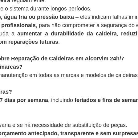
eira
regularmente.
te o sistema durante longos períodos.
, água fria ou pressão baixa
– eles indicam falhas imi
 profissionais
, para não comprometer a segurança do 
juda a
aumentar a durabilidade da caldeira
,
reduz
om reparações futuras
.
bre Reparação de Caldeiras em Alcorvim 24h/7
 marcas?
anutenção em todas as marcas e modelos de caldeiras
oras?
, 7 dias por semana
, incluindo
feriados e fins de sema
varia e se há necessidade de substituição de peças.
rçamento antecipado, transparente e sem surpresas