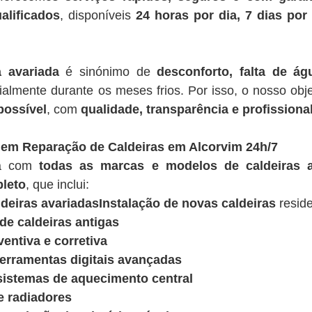
alificados
, disponíveis
24 horas por dia, 7 dias po
a avariada
é sinónimo de
desconforto, falta de á
ialmente durante os meses frios. Por isso, o nosso obje
possível
, com
qualidade, transparência e profissiona
 em Reparação de Caldeiras em Alcorvim 24h/7
ua com
todas as marcas e modelos de caldeiras a
leto
, que inclui:
deiras avariadasInstalação de novas caldeiras
reside
e caldeiras antigas
entiva e corretiva
ferramentas digitais avançadas
sistemas de aquecimento central
e radiadores