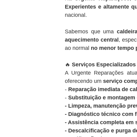
Experientes e altamente qu
nacional.
Sabemos que uma
caldeir
aquecimento central
, espec
ao normal
no menor tempo 
🔥
Serviços Especializados
A Urgente Reparações at
oferecendo um
serviço comp
-
Reparação imediata de cal
-
Substituição e montagem d
- Limpeza, manutenção prev
- Diagnóstico técnico com 
- Assistência completa em 
- Descalcificação e purga d