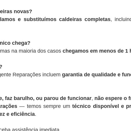
deiras novas?
alamos e substituímos caldeiras completas
, inclui
cnico chega?
 mas na maioria dos casos
chegamos em menos de 1 
?
rgente Reparações incluem
garantia de qualidade e fu
, faz barulho, ou parou de funcionar
,
não espere o f
rações
— temos sempre um
técnico disponível e pr
z e eficiência
.
ceba assistência imediata.