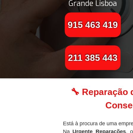
Grande Lisboa
915 463 419
211 385 443
🔧 Reparação 
Conser
Está à procura de uma empre
Na
Urgente Reparações
, 