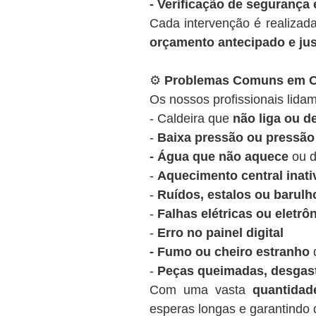
- Verificação de segurança 
Cada intervenção é realizad
orçamento antecipado e ju
⚙️
Problemas Comuns em Ca
Os nossos profissionais lidam
- Caldeira que
não liga ou 
-
Baixa pressão ou pressão 
- Água que não aquece
ou d
-
Aquecimento central inati
-
Ruídos, estalos ou barulh
-
Falhas elétricas ou eletrô
-
Erro no painel digital
- Fumo ou cheiro estranho
d
-
Peças queimadas, desgas
Com uma vasta
quantida
esperas longas e garantindo q