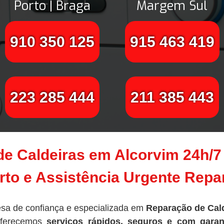
Porto | Braga
Margem Sul
910 350 125
915 463 419
223 285 444
211 385 443
de Caldeiras em Alcorvim 24h/7
to e Assistência Urgente Rep
sa de confiança e especializada em
Reparação de Cal
oferecemos
serviços rápidos, seguros e com garan