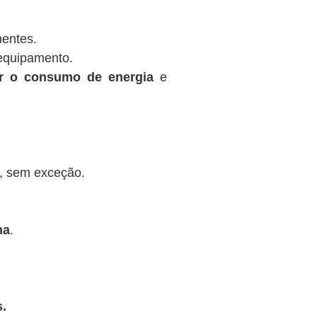
nentes.
equipamento.
ir o consumo de energia
e
, sem exceção.
na
.
.