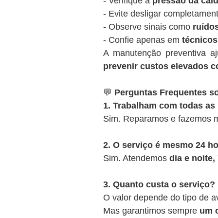
- Verifique a
pressão da cald
- Evite desligar completamen
- Observe sinais como
ruídos
- Confie apenas em
técnicos
A manutenção preventiva a
prevenir custos elevados c
💬
Perguntas Frequentes so
1. Trabalham com todas as
Sim. Reparamos e fazemos m
2. O serviço é mesmo 24 h
Sim. Atendemos
dia e noite
3. Quanto custa o serviço?
O valor depende do tipo de a
Mas garantimos sempre
um o