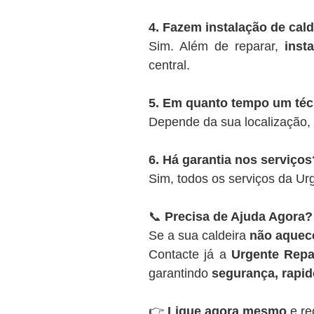
4. Fazem instalação de cal
Sim. Além de reparar,
inst
central.
5. Em quanto tempo um té
Depende da sua localização,
6. Há garantia nos serviços
Sim, todos os serviços da U
📞
Precisa de Ajuda Agora?
Se a sua caldeira
não aquece
Contacte já a
Urgente Repa
garantindo
segurança, rapide
👉
Ligue agora mesmo
e re