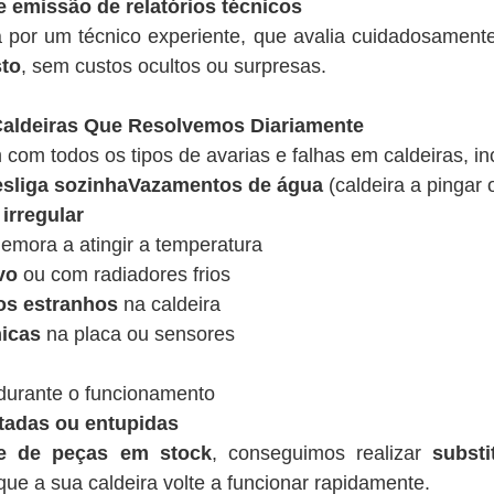
e emissão de relatórios técnicos
a por um técnico experiente, que avalia cuidadosamen
sto
, sem custos ocultos ou surpresas.
ldeiras Que Resolvemos Diariamente
 com todos os tipos de avarias e falhas em caldeiras, in
desliga sozinhaVazamentos de água
(caldeira a pingar 
irregular
emora a atingir a temperatura
vo
ou com radiadores frios
os estranhos
na caldeira
nicas
na placa ou sensores
urante o funcionamento
tadas ou entupidas
de de peças em stock
, conseguimos realizar
substi
ue a sua caldeira volte a funcionar rapidamente.