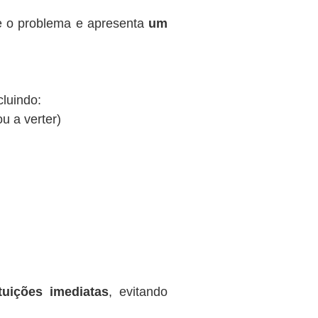
te o problema e apresenta
um
cluindo:
ou a verter)
tuições imediatas
, evitando