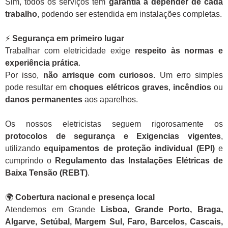
Sim, todos os serviços têm
garantia a depender de cada
trabalho
, podendo ser estendida em instalações completas.
⚡
Segurança em primeiro lugar
Trabalhar com eletricidade exige
respeito às normas e
experiência prática
.
Por isso,
não arrisque com curiosos
. Um erro simples
pode resultar em
choques elétricos graves
,
incêndios
ou
danos permanentes
aos aparelhos.
Os nossos eletricistas seguem rigorosamente os
protocolos de segurança e Exigencias vigentes
,
utilizando
equipamentos de proteção individual (EPI)
e
cumprindo o
Regulamento das Instalações Elétricas de
Baixa Tensão (REBT)
.
🌍
Cobertura nacional e presença local
Atendemos em Grande
Lisboa, Grande Porto, Braga,
Algarve, Setúbal, Margem Sul, Faro, Barcelos, Cascais,