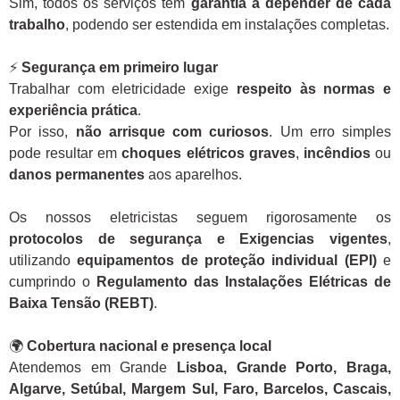
Sim, todos os serviços têm
garantia a depender de cada
trabalho
, podendo ser estendida em instalações completas.
⚡
Segurança em primeiro lugar
Trabalhar com eletricidade exige
respeito às normas e
experiência prática
.
Por isso,
não arrisque com curiosos
. Um erro simples
pode resultar em
choques elétricos graves
,
incêndios
ou
danos permanentes
aos aparelhos.
Os nossos eletricistas seguem rigorosamente os
protocolos de segurança e Exigencias vigentes
,
utilizando
equipamentos de proteção individual (EPI)
e
cumprindo o
Regulamento das Instalações Elétricas de
Baixa Tensão (REBT)
.
🌍
Cobertura nacional e presença local
Atendemos em Grande
Lisboa, Grande Porto, Braga,
Algarve, Setúbal, Margem Sul, Faro, Barcelos, Cascais,