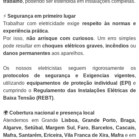
trabalho
, podendo ser estendida em instalações completas.
⚡
Segurança em primeiro lugar
Trabalhar com eletricidade exige
respeito às normas e
experiência prática
.
Por isso,
não arrisque com curiosos
. Um erro simples
pode resultar em
choques elétricos graves
,
incêndios
ou
danos permanentes
aos aparelhos.
Os nossos eletricistas seguem rigorosamente os
protocolos de segurança e Exigencias vigentes
,
utilizando
equipamentos de proteção individual (EPI)
e
cumprindo o
Regulamento das Instalações Elétricas de
Baixa Tensão (REBT)
.
🌍
Cobertura nacional e presença local
Atendemos em Grande
Lisboa, Grande Porto, Braga,
Algarve, Setúbal, Margem Sul, Faro, Barcelos, Cascais,
Mafra, Santarém, Ericeira, Vila Franca de Xira, Mafra
e em