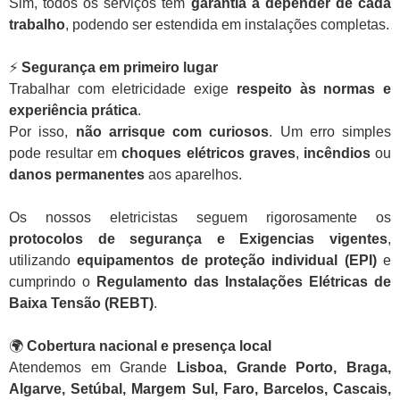
Sim, todos os serviços têm
garantia a depender de cada
trabalho
, podendo ser estendida em instalações completas.
⚡
Segurança em primeiro lugar
Trabalhar com eletricidade exige
respeito às normas e
experiência prática
.
Por isso,
não arrisque com curiosos
. Um erro simples
pode resultar em
choques elétricos graves
,
incêndios
ou
danos permanentes
aos aparelhos.
Os nossos eletricistas seguem rigorosamente os
protocolos de segurança e Exigencias vigentes
,
utilizando
equipamentos de proteção individual (EPI)
e
cumprindo o
Regulamento das Instalações Elétricas de
Baixa Tensão (REBT)
.
🌍
Cobertura nacional e presença local
Atendemos em Grande
Lisboa, Grande Porto, Braga,
Algarve, Setúbal, Margem Sul, Faro, Barcelos, Cascais,