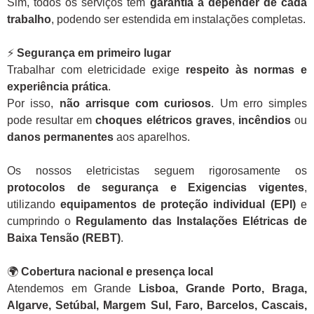
Sim, todos os serviços têm
garantia a depender de cada
trabalho
, podendo ser estendida em instalações completas.
⚡
Segurança em primeiro lugar
Trabalhar com eletricidade exige
respeito às normas e
experiência prática
.
Por isso,
não arrisque com curiosos
. Um erro simples
pode resultar em
choques elétricos graves
,
incêndios
ou
danos permanentes
aos aparelhos.
Os nossos eletricistas seguem rigorosamente os
protocolos de segurança e Exigencias vigentes
,
utilizando
equipamentos de proteção individual (EPI)
e
cumprindo o
Regulamento das Instalações Elétricas de
Baixa Tensão (REBT)
.
🌍
Cobertura nacional e presença local
Atendemos em Grande
Lisboa, Grande Porto, Braga,
Algarve, Setúbal, Margem Sul, Faro, Barcelos, Cascais,