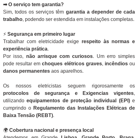
➡ O serviço tem garantia?
Sim, todos os serviços têm
garantia a depender de cada
trabalho
, podendo ser estendida em instalações completas.
⚡
Segurança em primeiro lugar
Trabalhar com eletricidade exige
respeito às normas e
experiência prática
.
Por isso,
não arrisque com curiosos
. Um erro simples
pode resultar em
choques elétricos graves
,
incêndios
ou
danos permanentes
aos aparelhos.
Os nossos eletricistas seguem rigorosamente os
protocolos de segurança e Exigencias vigentes
,
utilizando
equipamentos de proteção individual (EPI)
e
cumprindo o
Regulamento das Instalações Elétricas de
Baixa Tensão (REBT)
.
🌍
Cobertura nacional e presença local
Atendemos em Grande
Lisboa, Grande Porto, Braga,