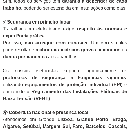
Sim, todos os serviços têm
garantia a depender de cada
trabalho
, podendo ser estendida em instalações completas.
⚡
Segurança em primeiro lugar
Trabalhar com eletricidade exige
respeito às normas e
experiência prática
.
Por isso,
não arrisque com curiosos
. Um erro simples
pode resultar em
choques elétricos graves
,
incêndios
ou
danos permanentes
aos aparelhos.
Os nossos eletricistas seguem rigorosamente os
protocolos de segurança e Exigencias vigentes
,
utilizando
equipamentos de proteção individual (EPI)
e
cumprindo o
Regulamento das Instalações Elétricas de
Baixa Tensão (REBT)
.
🌍
Cobertura nacional e presença local
Atendemos em Grande
Lisboa, Grande Porto, Braga,
Algarve, Setúbal, Margem Sul, Faro, Barcelos, Cascais,