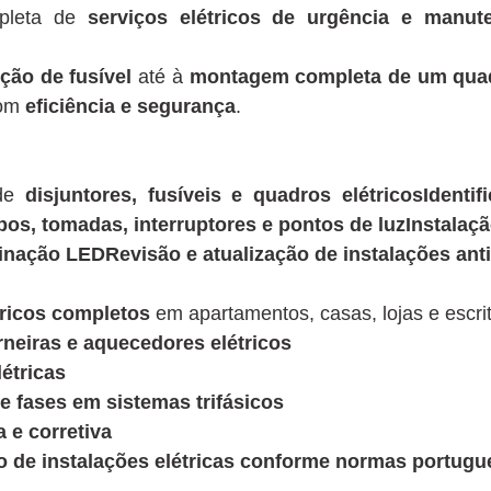
pleta de
serviços elétricos de urgência e manut
ção de fusível
até à
montagem completa de um quadro
com
eficiência e segurança
.
 de
disjuntores, fusíveis e quadros elétricosIdenti
abos, tomadas, interruptores e pontos de luzInstalaç
inação LEDRevisão e atualização de instalações ant
tricos completos
em apartamentos, casas, lojas e escrit
rneiras e aquecedores elétricos
étricas
e fases em sistemas trifásicos
a e corretiva
ção de instalações elétricas conforme normas portug