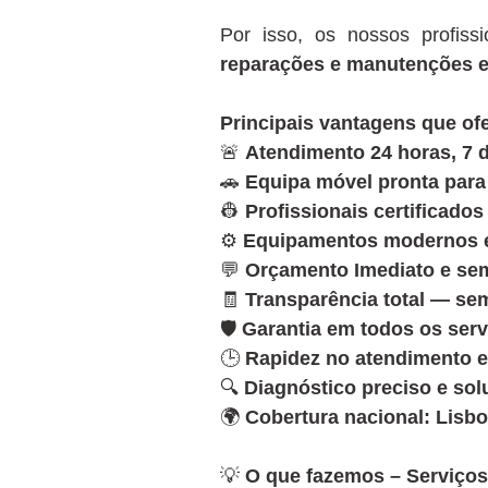
Por isso, os nossos profiss
reparações e manutenções e
Principais vantagens que o
🚨
Atendimento 24 horas, 7 d
🚗
Equipa móvel pronta para
👷
Profissionais certificado
⚙️
Equipamentos modernos e 
💬
Orçamento Imediato e s
🧾
Transparência total — se
🛡️
Garantia em todos os serv
🕒
Rapidez no atendimento e
🔍
Diagnóstico preciso e so
🌍
Cobertura nacional: Lisbo
💡
O que fazemos – Serviços 