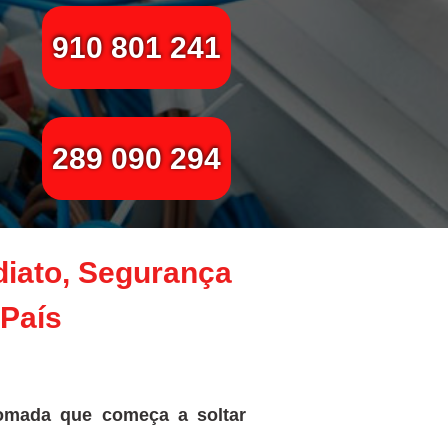
910 801 241
289 090 294
diato, Segurança
 País
omada que começa a soltar