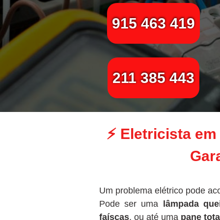
915 463 419
211 385 443
⚡
Eletricista e
Gara
Um problema elétrico pode ac
Pode ser uma
lâmpada que
faíscas
, ou até uma
pane tota