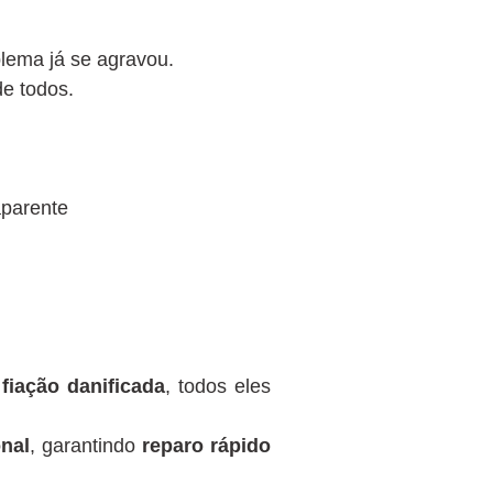
blema já se agravou.
de todos.
aparente
u
fiação danificada
, todos eles
nal
, garantindo
reparo rápido