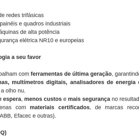
e redes trifásicas
inéis e quadros industriais
quinas de alta potência
urança elétrica NR10 e europeias
ogia a seu favor
rabalham com
ferramentas de última geração
, garantind
has, multímetros digitais, analisadores de energia
 a olho nu.
 espera
,
menos custos
e
mais segurança
no resultado
apenas com
materiais certificados
, de marcas reco
ABB, Efacec e outras).
AQ)