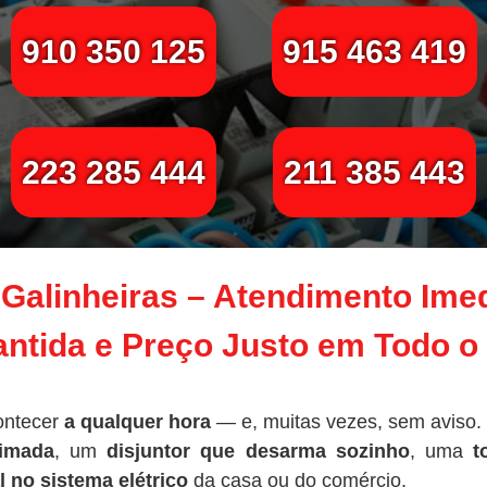
910 350 125
915 463 419
223 285 444
211 385 443
m Galinheiras – Atendimento Ime
ntida e Preço Justo em Todo o
ontecer
a qualquer hora
— e, muitas vezes, sem aviso.
imada
, um
disjuntor que desarma sozinho
, uma
t
l no sistema elétrico
da casa ou do comércio.