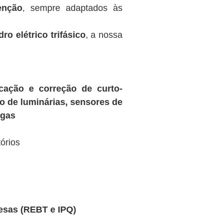
enção
, sempre adaptados às
 elétrico trifásico
, a nossa
ficação e correção de curto-
ão de luminárias, sensores de
igas
órios
uesas (REBT e IPQ)