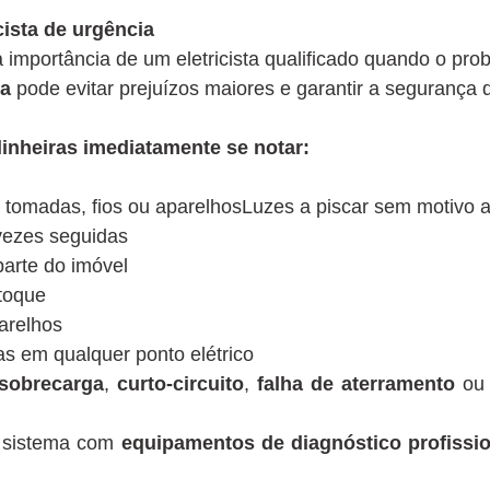
ista de urgência
importância de um eletricista qualificado quando o pro
ta
pode evitar prejuízos maiores e garantir a segurança 
inheiras imediatamente se notar:
 tomadas, fios ou aparelhosLuzes a piscar sem motivo 
 vezes seguidas
parte do imóvel
toque
parelhos
scas em qualquer ponto elétrico
sobrecarga
,
curto-circuito
,
falha de aterramento
o
o sistema com
equipamentos de diagnóstico profissio