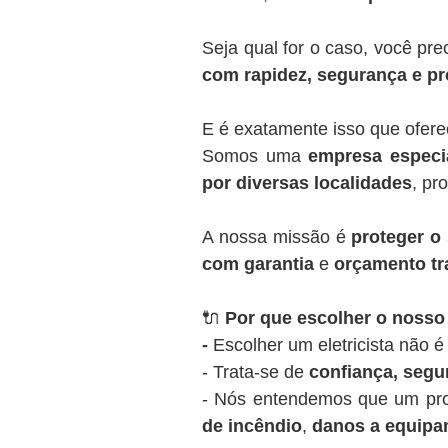
Seja qual for o caso, você pr
com rapidez, segurança e pr
E é exatamente isso que ofer
Somos uma
empresa especia
por diversas localidades
, pr
A nossa missão é
proteger o 
com garantia
e
orçamento tr
🔌
Por que escolher o nosso 
-
Escolher um eletricista não 
- Trata-se de
confiança, segu
- Nós entendemos que um pro
de incêndio
,
danos a equip