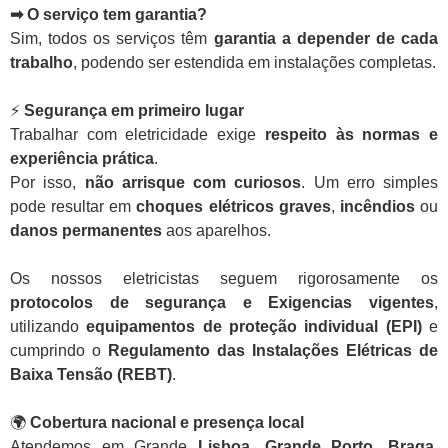
➡ O serviço tem garantia?
Sim, todos os serviços têm
garantia a depender de cada
trabalho
, podendo ser estendida em instalações completas.
⚡
Segurança em primeiro lugar
Trabalhar com eletricidade exige
respeito às normas e
experiência prática
.
Por isso,
não arrisque com curiosos
. Um erro simples
pode resultar em
choques elétricos graves
,
incêndios
ou
danos permanentes
aos aparelhos.
Os nossos eletricistas seguem rigorosamente os
protocolos de segurança e Exigencias vigentes
,
utilizando
equipamentos de proteção individual (EPI)
e
cumprindo o
Regulamento das Instalações Elétricas de
Baixa Tensão (REBT)
.
🌍
Cobertura nacional e presença local
Atendemos em Grande
Lisboa, Grande Porto, Braga,