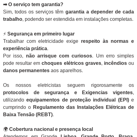
➡ O serviço tem garantia?
Sim, todos os serviços têm
garantia a depender de cada
trabalho
, podendo ser estendida em instalações completas.
⚡
Segurança em primeiro lugar
Trabalhar com eletricidade exige
respeito às normas e
experiência prática
.
Por isso,
não arrisque com curiosos
. Um erro simples
pode resultar em
choques elétricos graves
,
incêndios
ou
danos permanentes
aos aparelhos.
Os nossos eletricistas seguem rigorosamente os
protocolos de segurança e Exigencias vigentes
,
utilizando
equipamentos de proteção individual (EPI)
e
cumprindo o
Regulamento das Instalações Elétricas de
Baixa Tensão (REBT)
.
🌍
Cobertura nacional e presença local
Atendemos em Grande
Lisboa, Grande Porto, Braga,