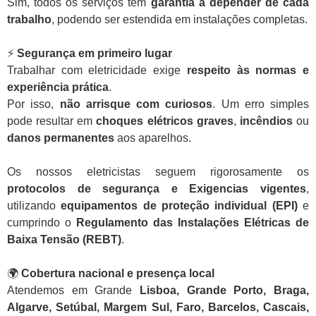
Sim, todos os serviços têm
garantia a depender de cada
trabalho
, podendo ser estendida em instalações completas.
⚡
Segurança em primeiro lugar
Trabalhar com eletricidade exige
respeito às normas e
experiência prática
.
Por isso,
não arrisque com curiosos
. Um erro simples
pode resultar em
choques elétricos graves
,
incêndios
ou
danos permanentes
aos aparelhos.
Os nossos eletricistas seguem rigorosamente os
protocolos de segurança e Exigencias vigentes
,
utilizando
equipamentos de proteção individual (EPI)
e
cumprindo o
Regulamento das Instalações Elétricas de
Baixa Tensão (REBT)
.
🌍
Cobertura nacional e presença local
Atendemos em Grande
Lisboa, Grande Porto, Braga,
Algarve, Setúbal, Margem Sul, Faro, Barcelos, Cascais,