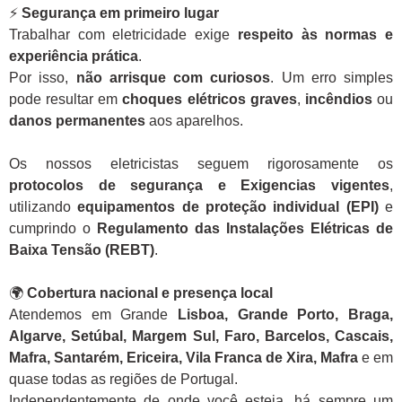
⚡
Segurança em primeiro lugar
Trabalhar com eletricidade exige
respeito às normas e
experiência prática
.
Por isso,
não arrisque com curiosos
. Um erro simples
pode resultar em
choques elétricos graves
,
incêndios
ou
danos permanentes
aos aparelhos.
Os nossos eletricistas seguem rigorosamente os
protocolos de segurança e Exigencias vigentes
,
utilizando
equipamentos de proteção individual (EPI)
e
cumprindo o
Regulamento das Instalações Elétricas de
Baixa Tensão (REBT)
.
🌍
Cobertura nacional e presença local
Atendemos em Grande
Lisboa, Grande Porto, Braga,
Algarve, Setúbal, Margem Sul, Faro, Barcelos, Cascais,
Mafra, Santarém, Ericeira, Vila Franca de Xira, Mafra
e em
quase todas as regiões de Portugal.
Independentemente de onde você esteja, há sempre um