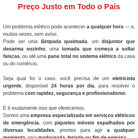
Preço Justo em Todo o País
Um problema elétrico pode acontecer
a qualquer hora
— e,
muitas vezes, sem aviso.
Pode ser uma
lâmpada queimada
, um
disjuntor que
desarma sozinho
, uma
tomada que começa a soltar
faíscas
, ou até uma
pane total no sistema elétrico
da casa
ou do comércio.
Seja qual for o caso, você precisa de um
eletricista
urgente
, disponível
24 horas por dia
, para resolver o
problema
com rapidez, segurança e profissionalismo
.
E é exatamente isso que oferecemos.
Somos uma
empresa especializada em serviços elétricos
de emergência
, com
piquetes móveis espalhados por
diversas localidades
, prontos para agir
a qualquer
momento
, seja
madrugada, feriado ou fim de semana
.