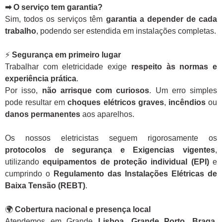
➡ O serviço tem garantia?
Sim, todos os serviços têm
garantia a depender de cada
trabalho
, podendo ser estendida em instalações completas.
⚡
Segurança em primeiro lugar
Trabalhar com eletricidade exige
respeito às normas e
experiência prática
.
Por isso,
não arrisque com curiosos
. Um erro simples
pode resultar em
choques elétricos graves
,
incêndios
ou
danos permanentes
aos aparelhos.
Os nossos eletricistas seguem rigorosamente os
protocolos de segurança e Exigencias vigentes
,
utilizando
equipamentos de proteção individual (EPI)
e
cumprindo o
Regulamento das Instalações Elétricas de
Baixa Tensão (REBT)
.
🌍
Cobertura nacional e presença local
Atendemos em Grande
Lisboa, Grande Porto, Braga,