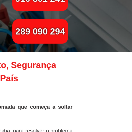
289 090 294
to, Segurança
 País
omada que começa a soltar
 dia
, para resolver o problema