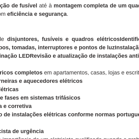
ção de fusível
até à
montagem completa de um quadro
com
eficiência e segurança
.
 de
disjuntores, fusíveis e quadros elétricosIdenti
abos, tomadas, interruptores e pontos de luzInstalaç
inação LEDRevisão e atualização de instalações ant
tricos completos
em apartamentos, casas, lojas e escrit
rneiras e aquecedores elétricos
étricas
e fases em sistemas trifásicos
a e corretiva
ção de instalações elétricas conforme normas portug
ista de urgência