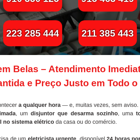
223 285 444
211 385 443
a em Belas – Atendimento Imedia
ntida e Preço Justo em Todo o
ontecer
a qualquer hora
— e, muitas vezes, sem aviso.
imada
, um
disjuntor que desarma sozinho
, uma
t
l no sistema elétrico
da casa ou do comércio.
ecisa de um
eletricista urgente
, disponível
24 horas por