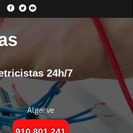
las
etricistas 24h/7
Algarve
910 801 241