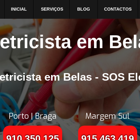
INICIAL
SERVIÇOS
BLOG
CONTACTOS
etricista em Be
etricista em Belas - SOS El
Porto | Braga
Margem Sul
910 350 125
915 463 419