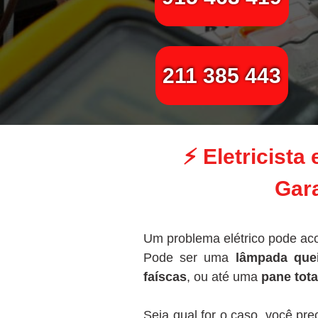
211 385 443
⚡
Eletricist
Gara
Um problema elétrico pode ac
Pode ser uma
lâmpada que
faíscas
, ou até uma
pane tota
Seja qual for o caso, você pr