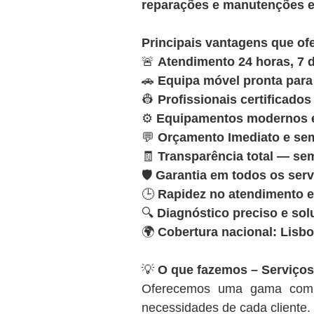
reparações e manutenções e
Principais vantagens que o
🚨
Atendimento 24 horas, 7 d
🚗
Equipa móvel pronta para
👷
Profissionais certificado
⚙️
Equipamentos modernos e 
💬
Orçamento Imediato e s
🧾
Transparência total — se
🛡️
Garantia em todos os serv
🕒
Rapidez no atendimento e
🔍
Diagnóstico preciso e so
🌍
Cobertura nacional: Lisbo
💡
O que fazemos – Serviços 
Oferecemos uma gama com
necessidades de cada cliente.