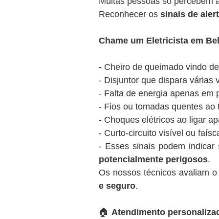
Muitas pessoas só percebem a 
Reconhecer os
sinais de aler
Chame um Eletricista em Bel
-
Cheiro de queimado vindo de
- Disjuntor que dispara várias
- Falta de energia apenas em 
- Fios ou tomadas quentes ao 
- Choques elétricos ao ligar a
- Curto-circuito visível ou faí
- Esses sinais podem indicar
potencialmente perigosos
.
Os nossos técnicos avaliam 
e seguro
.
🏠
Atendimento personalizad