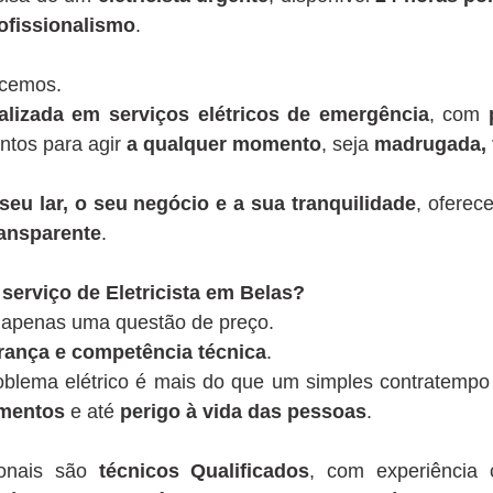
ofissionalismo
.
ecemos.
lizada em serviços elétricos de emergência
, com
ontos para agir
a qualquer momento
, seja
madrugada, 
seu lar, o seu negócio e a sua tranquilidade
, oferec
ansparente
.
serviço de Eletricista em Belas?
é apenas uma questão de preço.
rança e competência técnica
.
blema elétrico é mais do que um simples contratempo
amentos
e até
perigo à vida das pessoas
.
ionais são
técnicos Qualificados
, com experiênci