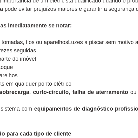
importância de um eletricista qualificado quando o pro
ta
pode evitar prejuízos maiores e garantir a segurança 
as imediatamente se notar:
 tomadas, fios ou aparelhosLuzes a piscar sem motivo 
 vezes seguidas
parte do imóvel
toque
parelhos
scas em qualquer ponto elétrico
sobrecarga
,
curto-circuito
,
falha de aterramento
o
o sistema com
equipamentos de diagnóstico profissio
o para cada tipo de cliente