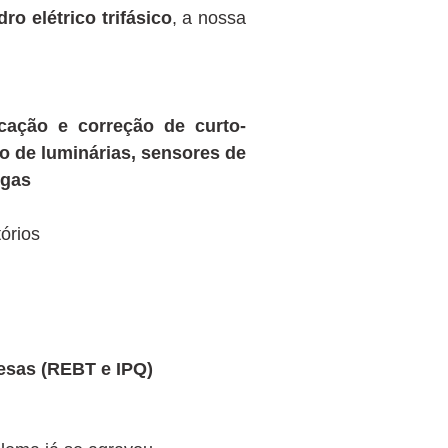
 elétrico trifásico
, a nossa
ficação e correção de curto-
ão de luminárias, sensores de
igas
órios
uesas (REBT e IPQ)