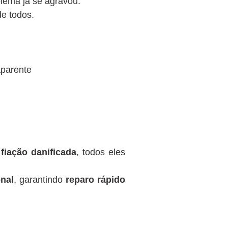
blema já se agravou.
de todos.
aparente
u
fiação danificada
, todos eles
nal
, garantindo
reparo rápido