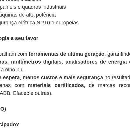
inéis e quadros industriais
quinas de alta potência
urança elétrica NR10 e europeias
ogia a seu favor
rabalham com
ferramentas de última geração
, garantind
has, multímetros digitais, analisadores de energia
 a olho nu.
 espera
,
menos custos
e
mais segurança
no resultado
apenas com
materiais certificados
, de marcas reco
ABB, Efacec e outras).
AQ)
cipado?