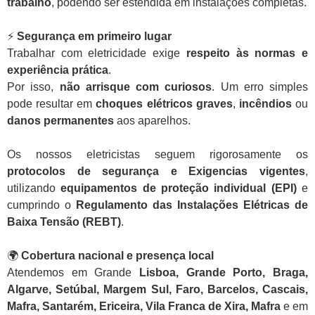
trabalho
, podendo ser estendida em instalações completas.
⚡
Segurança em primeiro lugar
Trabalhar com eletricidade exige
respeito às normas e
experiência prática
.
Por isso,
não arrisque com curiosos
. Um erro simples
pode resultar em
choques elétricos graves
,
incêndios
ou
danos permanentes
aos aparelhos.
Os nossos eletricistas seguem rigorosamente os
protocolos de segurança e Exigencias vigentes
,
utilizando
equipamentos de proteção individual (EPI)
e
cumprindo o
Regulamento das Instalações Elétricas de
Baixa Tensão (REBT)
.
🌍
Cobertura nacional e presença local
Atendemos em Grande
Lisboa, Grande Porto, Braga,
Algarve, Setúbal, Margem Sul, Faro, Barcelos, Cascais,
Mafra, Santarém, Ericeira, Vila Franca de Xira, Mafra
e em