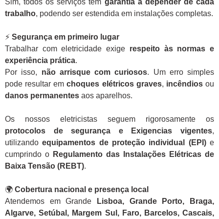
Sim, todos os serviços têm
garantia a depender de cada
trabalho
, podendo ser estendida em instalações completas.
⚡
Segurança em primeiro lugar
Trabalhar com eletricidade exige
respeito às normas e
experiência prática
.
Por isso,
não arrisque com curiosos
. Um erro simples
pode resultar em
choques elétricos graves
,
incêndios
ou
danos permanentes
aos aparelhos.
Os nossos eletricistas seguem rigorosamente os
protocolos de segurança e Exigencias vigentes
,
utilizando
equipamentos de proteção individual (EPI)
e
cumprindo o
Regulamento das Instalações Elétricas de
Baixa Tensão (REBT)
.
🌍
Cobertura nacional e presença local
Atendemos em Grande
Lisboa, Grande Porto, Braga,
Algarve, Setúbal, Margem Sul, Faro, Barcelos, Cascais,