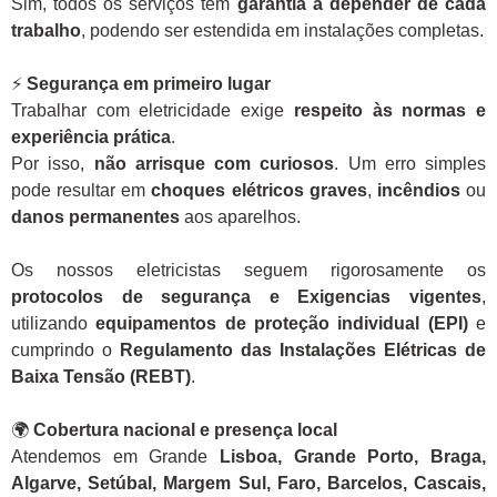
Sim, todos os serviços têm
garantia a depender de cada
trabalho
, podendo ser estendida em instalações completas.
⚡
Segurança em primeiro lugar
Trabalhar com eletricidade exige
respeito às normas e
experiência prática
.
Por isso,
não arrisque com curiosos
. Um erro simples
pode resultar em
choques elétricos graves
,
incêndios
ou
danos permanentes
aos aparelhos.
Os nossos eletricistas seguem rigorosamente os
protocolos de segurança e Exigencias vigentes
,
utilizando
equipamentos de proteção individual (EPI)
e
cumprindo o
Regulamento das Instalações Elétricas de
Baixa Tensão (REBT)
.
🌍
Cobertura nacional e presença local
Atendemos em Grande
Lisboa, Grande Porto, Braga,
Algarve, Setúbal, Margem Sul, Faro, Barcelos, Cascais,