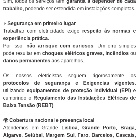
Sim, todos os serviços têm
garantia a depender de cada
trabalho
, podendo ser estendida em instalações completas.
⚡
Segurança em primeiro lugar
Trabalhar com eletricidade exige
respeito às normas e
experiência prática
.
Por isso,
não arrisque com curiosos
. Um erro simples
pode resultar em
choques elétricos graves
,
incêndios
ou
danos permanentes
aos aparelhos.
Os nossos eletricistas seguem rigorosamente os
protocolos de segurança e Exigencias vigentes
,
utilizando
equipamentos de proteção individual (EPI)
e
cumprindo o
Regulamento das Instalações Elétricas de
Baixa Tensão (REBT)
.
🌍
Cobertura nacional e presença local
Atendemos em Grande
Lisboa, Grande Porto, Braga,
Algarve, Setúbal, Margem Sul, Faro, Barcelos, Cascais,