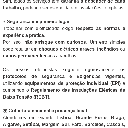
Sim, todos os serviços têm
garantia a depender de cada
trabalho
, podendo ser estendida em instalações completas.
⚡
Segurança em primeiro lugar
Trabalhar com eletricidade exige
respeito às normas e
experiência prática
.
Por isso,
não arrisque com curiosos
. Um erro simples
pode resultar em
choques elétricos graves
,
incêndios
ou
danos permanentes
aos aparelhos.
Os nossos eletricistas seguem rigorosamente os
protocolos de segurança e Exigencias vigentes
,
utilizando
equipamentos de proteção individual (EPI)
e
cumprindo o
Regulamento das Instalações Elétricas de
Baixa Tensão (REBT)
.
🌍
Cobertura nacional e presença local
Atendemos em Grande
Lisboa, Grande Porto, Braga,
Algarve, Setúbal, Margem Sul, Faro, Barcelos, Cascais,