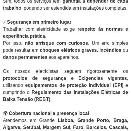
Sim, todos os serviços têm
garantia a depender de cada
trabalho
, podendo ser estendida em instalações completas.
⚡
Segurança em primeiro lugar
Trabalhar com eletricidade exige
respeito às normas e
experiência prática
.
Por isso,
não arrisque com curiosos
. Um erro simples
pode resultar em
choques elétricos graves
,
incêndios
ou
danos permanentes
aos aparelhos.
Os nossos eletricistas seguem rigorosamente os
protocolos de segurança e Exigencias vigentes
,
utilizando
equipamentos de proteção individual (EPI)
e
cumprindo o
Regulamento das Instalações Elétricas de
Baixa Tensão (REBT)
.
🌍
Cobertura nacional e presença local
Atendemos em Grande
Lisboa, Grande Porto, Braga,
Algarve, Setúbal, Margem Sul, Faro, Barcelos, Cascais,