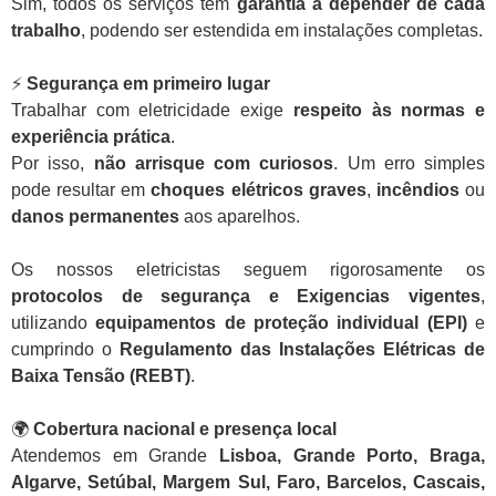
Sim, todos os serviços têm
garantia a depender de cada
trabalho
, podendo ser estendida em instalações completas.
⚡
Segurança em primeiro lugar
Trabalhar com eletricidade exige
respeito às normas e
experiência prática
.
Por isso,
não arrisque com curiosos
. Um erro simples
pode resultar em
choques elétricos graves
,
incêndios
ou
danos permanentes
aos aparelhos.
Os nossos eletricistas seguem rigorosamente os
protocolos de segurança e Exigencias vigentes
,
utilizando
equipamentos de proteção individual (EPI)
e
cumprindo o
Regulamento das Instalações Elétricas de
Baixa Tensão (REBT)
.
🌍
Cobertura nacional e presença local
Atendemos em Grande
Lisboa, Grande Porto, Braga,
Algarve, Setúbal, Margem Sul, Faro, Barcelos, Cascais,