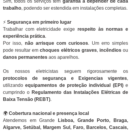
Sim, todos os serviços têm
garantia a depender de cada
trabalho
, podendo ser estendida em instalações completas.
⚡
Segurança em primeiro lugar
Trabalhar com eletricidade exige
respeito às normas e
experiência prática
.
Por isso,
não arrisque com curiosos
. Um erro simples
pode resultar em
choques elétricos graves
,
incêndios
ou
danos permanentes
aos aparelhos.
Os nossos eletricistas seguem rigorosamente os
protocolos de segurança e Exigencias vigentes
,
utilizando
equipamentos de proteção individual (EPI)
e
cumprindo o
Regulamento das Instalações Elétricas de
Baixa Tensão (REBT)
.
🌍
Cobertura nacional e presença local
Atendemos em Grande
Lisboa, Grande Porto, Braga,
Algarve, Setúbal, Margem Sul, Faro, Barcelos, Cascais,