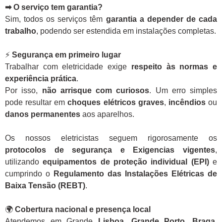
➡ O serviço tem garantia?
Sim, todos os serviços têm
garantia a depender de cada
trabalho
, podendo ser estendida em instalações completas.
⚡
Segurança em primeiro lugar
Trabalhar com eletricidade exige
respeito às normas e
experiência prática
.
Por isso,
não arrisque com curiosos
. Um erro simples
pode resultar em
choques elétricos graves
,
incêndios
ou
danos permanentes
aos aparelhos.
Os nossos eletricistas seguem rigorosamente os
protocolos de segurança e Exigencias vigentes
,
utilizando
equipamentos de proteção individual (EPI)
e
cumprindo o
Regulamento das Instalações Elétricas de
Baixa Tensão (REBT)
.
🌍
Cobertura nacional e presença local
Atendemos em Grande
Lisboa, Grande Porto, Braga,