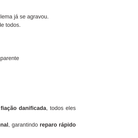
blema já se agravou.
de todos.
aparente
u
fiação danificada
, todos eles
nal
, garantindo
reparo rápido