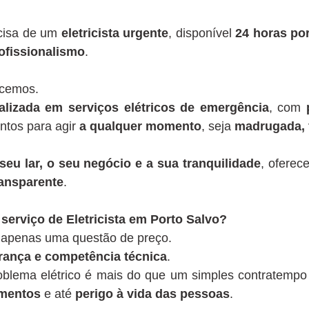
ecisa de um
eletricista urgente
, disponível
24 horas por
ofissionalismo
.
ecemos.
lizada em serviços elétricos de emergência
, com
ontos para agir
a qualquer momento
, seja
madrugada, 
seu lar, o seu negócio e a sua tranquilidade
, oferec
ansparente
.
serviço de Eletricista em Porto Salvo?
é apenas uma questão de preço.
rança e competência técnica
.
blema elétrico é mais do que um simples contratempo
amentos
e até
perigo à vida das pessoas
.