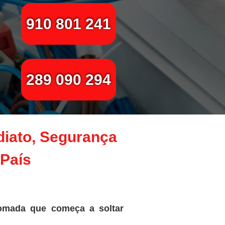
910 801 241
289 090 294
diato, Segurança
 País
omada que começa a soltar