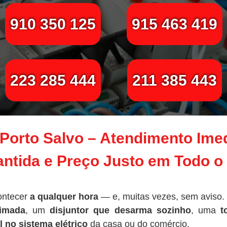
910 350 125
915 463 419
223 285 444
211 385 443
m Porto Salvo – Atendimento Ime
ntida e Preço Justo em Todo o
ontecer
a qualquer hora
— e, muitas vezes, sem aviso.
imada
, um
disjuntor que desarma sozinho
, uma
t
l no sistema elétrico
da casa ou do comércio.