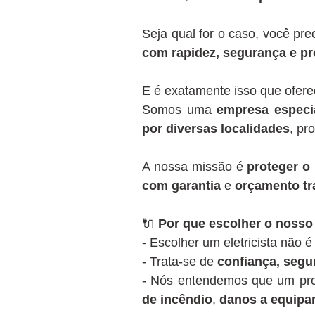
Seja qual for o caso, você pr
com rapidez, segurança e pr
E é exatamente isso que ofer
Somos uma
empresa especia
por diversas localidades
, pr
A nossa missão é
proteger o 
com garantia
e
orçamento tr
🔌
Por que escolher o nosso 
-
Escolher um eletricista não 
- Trata-se de
confiança, segu
- Nós entendemos que um pro
de incêndio
,
danos a equip