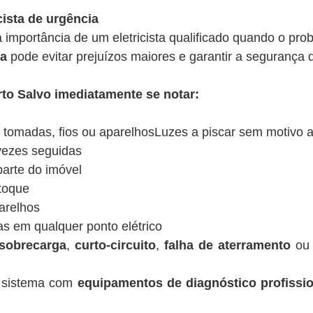
ista de urgência
importância de um eletricista qualificado quando o pro
ta
pode evitar prejuízos maiores e garantir a segurança 
to Salvo imediatamente se notar:
 tomadas, fios ou aparelhosLuzes a piscar sem motivo 
 vezes seguidas
parte do imóvel
toque
parelhos
scas em qualquer ponto elétrico
sobrecarga
,
curto-circuito
,
falha de aterramento
o
o sistema com
equipamentos de diagnóstico profissio