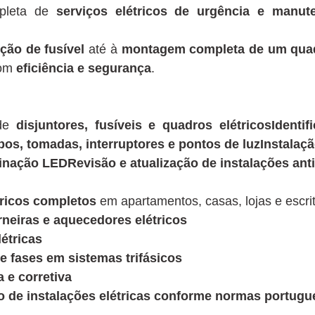
pleta de
serviços elétricos de urgência e manut
ção de fusível
até à
montagem completa de um quadro
com
eficiência e segurança
.
 de
disjuntores, fusíveis e quadros elétricosIdenti
abos, tomadas, interruptores e pontos de luzInstalaç
inação LEDRevisão e atualização de instalações ant
tricos completos
em apartamentos, casas, lojas e escrit
rneiras e aquecedores elétricos
étricas
e fases em sistemas trifásicos
a e corretiva
ção de instalações elétricas conforme normas portug