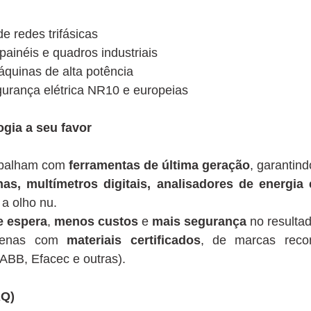
e redes trifásicas
inéis e quadros industriais
quinas de alta potência
urança elétrica NR10 e europeias
ogia a seu favor
rabalham com
ferramentas de última geração
, garantind
has, multímetros digitais, analisadores de energia
 a olho nu.
 espera
,
menos custos
e
mais segurança
no resultado
apenas com
materiais certificados
, de marcas reco
ABB, Efacec e outras).
AQ)