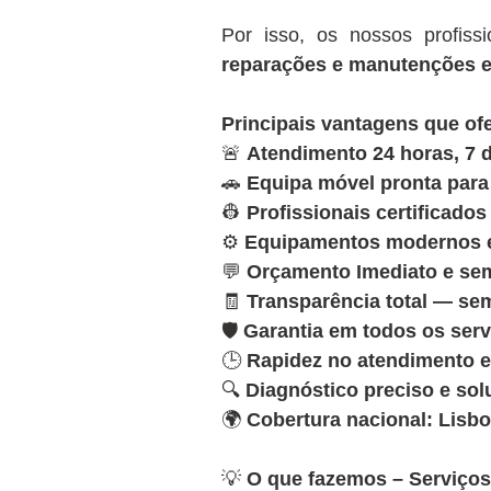
Por isso, os nossos profiss
reparações e manutenções e
Principais vantagens que o
🚨
Atendimento 24 horas, 7 d
🚗
Equipa móvel pronta para
👷
Profissionais certificado
⚙️
Equipamentos modernos e 
💬
Orçamento Imediato e s
🧾
Transparência total — se
🛡️
Garantia em todos os serv
🕒
Rapidez no atendimento e
🔍
Diagnóstico preciso e so
🌍
Cobertura nacional: Lisbo
💡
O que fazemos – Serviços 