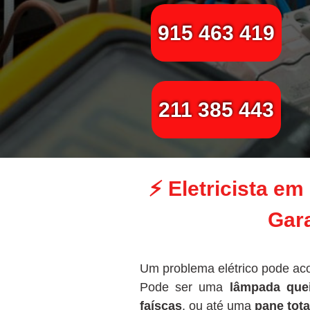
915 463 419
211 385 443
⚡
Eletricista e
Gara
Um problema elétrico pode ac
Pode ser uma
lâmpada que
faíscas
, ou até uma
pane tota