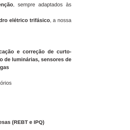
enção
, sempre adaptados às
 elétrico trifásico
, a nossa
ficação e correção de curto-
ão de luminárias, sensores de
igas
órios
uesas (REBT e IPQ)