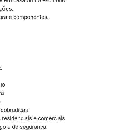
e
em casa ou no escritório.
ações
.
ura e componentes.
s
io
ra
o
 dobradiças
s residenciais e comerciais
ogo e de segurança