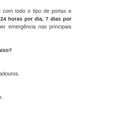
r com todo o tipo de portas e
s
24 horas por dia, 7 dias por
uer emergência nas principais
aixo?
radouros.
e.