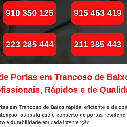
910 350 125
915 463 419
223 285 444
211 385 443
de Portas em Trancoso de Baixo
fissionais, Rápidos e de Quali
tas em Trancoso de Baixo rápida, eficiente e de co
enção, substituição e conserto de portas residencia
to e durabilidade
em cada intervenção.