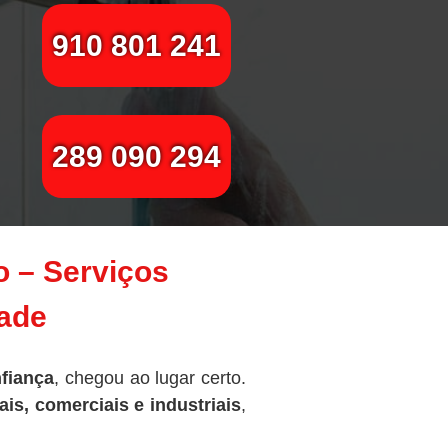
910 801 241
289 090 294
 – Serviços
dade
nfiança
, chegou ao lugar certo.
is, comerciais e industriais
,