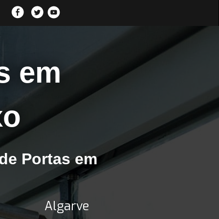
s em
xo
de Portas em
Algarve