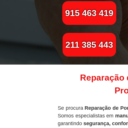
915 463 419
211 385 443
Reparação 
Pro
Se procura
Reparação de Por
Somos especialistas em
manut
garantindo
segurança, confor