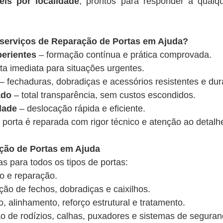
eis por localidade
, prontos para responder a qualq
 serviços de Reparação de Portas em Ajuda?
perientes
– formação contínua e prática comprovada.
ta imediata para situações urgentes.
– fechaduras, dobradiças e acessórios resistentes e du
ado
– total transparência, sem custos escondidos.
dade
– deslocação rápida e eficiente.
porta é reparada com rigor técnico e atenção ao detalh
ação de Portas em Ajuda
 para todos os tipos de portas:
ão e reparação.
ão de fechos, dobradiças e caixilhos.
o, alinhamento, reforço estrutural e tratamento.
ão de rodízios, calhas, puxadores e sistemas de seguran