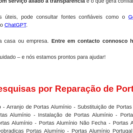
m serviço aliado à transparência
é o que gera confian
s úteis, pode consultar fontes confiáveis como o
G
 o
ChatGPT
.
ua casa ou empresa.
Entre em contacto connosco h
uidado – e nós estamos prontos para ajudar!
Pesquisas por Reparação de Por
- Arranjo de Portas Alumínio - Substituição de Portas
as Alumínio - Instalação de Portas Alumínio - Port
tas Alumínio - Portas Alumínio Não Fecha - Portas A
Dobradiças Portas Alumínio - Portas Alumínio Portug