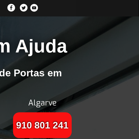
m Ajuda
de Portas em
Algarve
910 801 241