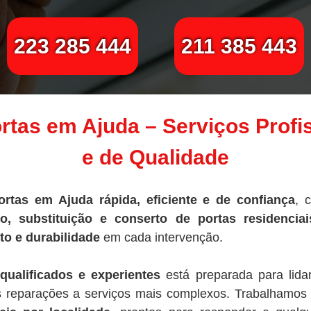
223 285 444
211 385 443
tas em Ajuda – Serviços Profi
e de Qualidade
rtas em Ajuda rápida, eficiente e de confiança
, 
, substituição e conserto de portas residenciais
to e durabilidade
em cada intervenção.
qualificados e experientes
está preparada para lida
 reparações a serviços mais complexos. Trabalhamo