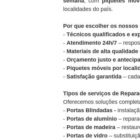
semana
, com
piquetes móv
localidades do país.
Por que escolher os nossos
-
Técnicos qualificados e ex
-
Atendimento 24h/7
– respos
-
Materiais de alta qualidade
-
Orçamento justo e antecip
-
Piquetes móveis por locali
-
Satisfação garantida
– cada 
Tipos de serviços de Repar
Oferecemos soluções completas
-
Portas Blindadas -
instalaç
-
Portas de alumínio
– reparaç
-
Portas de madeira
– restaur
-
Portas de vidro
– substituiç