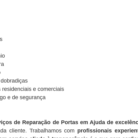
s
io
ra
o
 dobradiças
s residenciais e comerciais
ogo e de segurança
viços de Reparação de Portas em Ajuda de excelênc
ada cliente. Trabalhamos com
profissionais experien