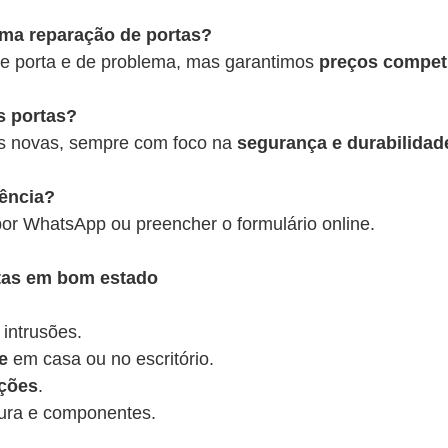
uma reparação de portas?
 de porta e de problema, mas garantimos
preços competi
s portas?
s novas, sempre com foco na
segurança e durabilidad
tência?
or WhatsApp ou preencher o formulário online.
rtas em bom estado
 intrusões.
e
em casa ou no escritório.
ações
.
ura e componentes.