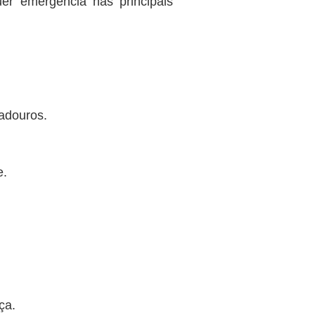
uer emergência nas principais
radouros.
e.
ça.