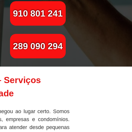
910 801 241
289 090 294
– Serviços
dade
chegou ao lugar certo. Somos
as, empresas e condomínios.
para atender desde pequenas