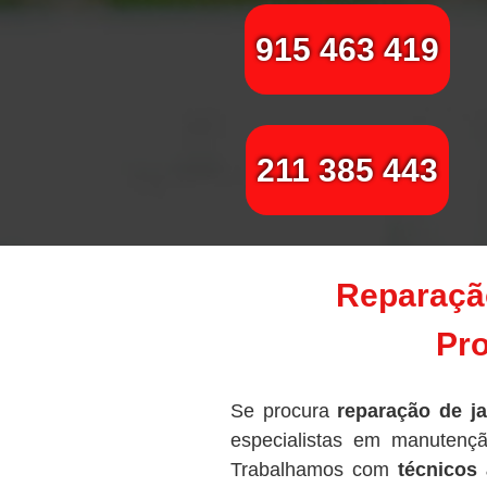
915 463 419
211 385 443
Reparação
Pro
Se procura
reparação de ja
especialistas em manutençã
Trabalhamos com
técnicos 