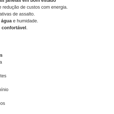
uas janelas em bom estado
 redução de custos com energia.
ativas de assalto.
e água
e humidade.
e confortável
.
as
a
tes
mínio
dos