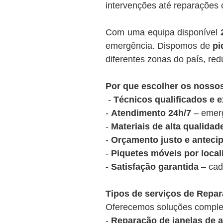
intervenções até reparações
Com uma equipa disponível
emergência. Dispomos de
pi
diferentes zonas do país, re
Por que escolher os nosso
-
Técnicos qualificados e e
-
Atendimento 24h/7
– emerg
-
Materiais de alta qualidad
-
Orçamento justo e anteci
-
Piquetes móveis por local
-
Satisfação garantida
– cad
Tipos de serviços de Repar
Oferecemos soluções completa
-
Reparação de janelas de 