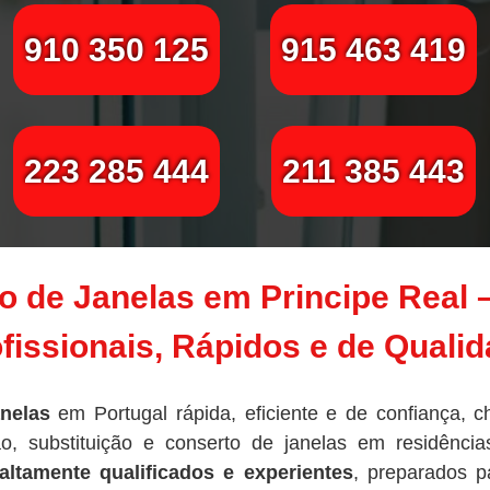
910 350 125
915 463 419
223 285 444
211 385 443
 de Janelas em Principe Real 
fissionais, Rápidos e de Quali
nelas
em Portugal rápida, eficiente e de confiança, 
o, substituição e conserto de janelas em residênci
altamente qualificados e experientes
, preparados 