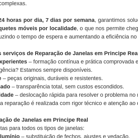
 complexas.
24 horas por dia, 7 dias por semana
, garantimos sol
quetes móveis por localidade
, o que nos permite che
duzindo o tempo de espera e aumentando a eficiência no
s serviços de Reparação de Janelas em Principe Rea
xperientes
– formação contínua e prática comprovada em
ência? Estamos sempre disponíveis.
e
– peças originais, duráveis e resistentes.
pado
– transparência total, sem custos escondidos.
idade
– deslocação rápida para resolver o problema no
a reparação é realizada com rigor técnico e atenção ao 
ação de Janelas em Principe Real
s para todos os tipos de janelas:
alumínio
– substituição de fechos, ajustes e vedação.