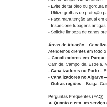
- Evite deitar óleo ou gordura n
- Utilize grelhas de proteção p
- Faça manutenção anual em e
- Inspecione tubagens antigas
- Solicite limpeza de canos p
Áreas de Atuação – Canaliz
Atendemos clientes em todo o t
-
Canalizadores em Parque
Carnide, Campolide, Estrela, M
-
Canalizadores no Porto
– Bo
-
Canalizadores no Algarve
– 
-
Outras regiões
– Braga, Coim
Perguntas Frequentes (FAQ)
🔹 Quanto custa um serviço 