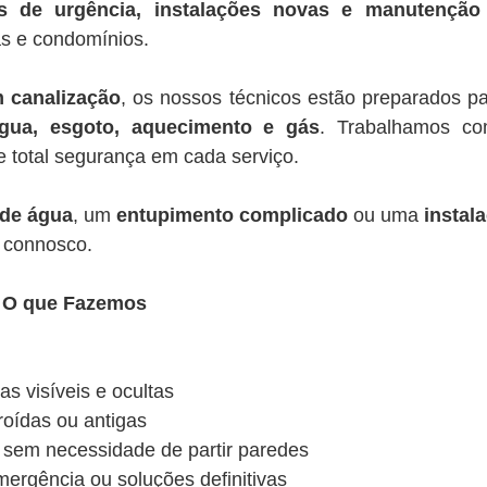
s de urgência, instalações novas e manutenção 
s e condomínios.
m canalização
, os nossos técnicos estão preparados par
gua, esgoto, aquecimento e gás
. Trabalhamos 
e total segurança em cada serviço.
 de água
, um
entupimento complicado
ou uma
instal
r connosco.
– O que Fazemos
s visíveis e ocultas
roídas ou antigas
s sem necessidade de partir paredes
mergência ou soluções definitivas