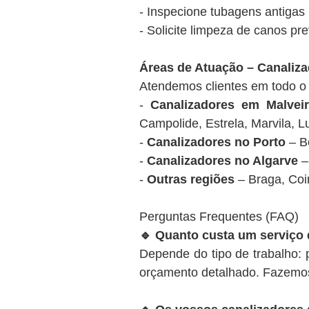
- Inspecione tubagens antigas
- Solicite limpeza de canos p
Áreas de Atuação – Canaliz
Atendemos clientes em todo o t
-
Canalizadores em Malvei
Campolide, Estrela, Marvila, L
-
Canalizadores no Porto
– Bo
-
Canalizadores no Algarve
– 
-
Outras regiões
– Braga, Coim
Perguntas Frequentes (FAQ)
🔹 Quanto custa um serviço 
Depende do tipo de trabalho:
orçamento detalhado. Fazemos 