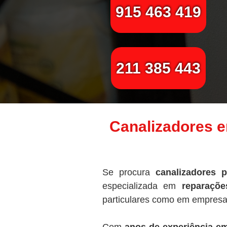
915 463 419
211 385 443
Canalizadores e
Se procura
canalizadores p
especializada em
reparaçõe
particulares como em empresa