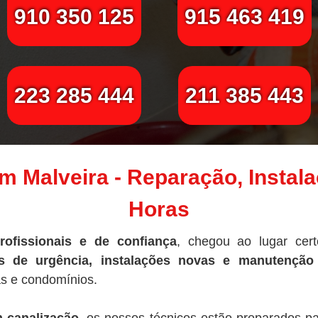
910 350 125
915 463 419
223 285 444
211 385 443
m Malveira - Reparação, Instala
Horas
rofissionais e de confiança
, chegou ao lugar cer
s de urgência, instalações novas e manutenção 
s e condomínios.