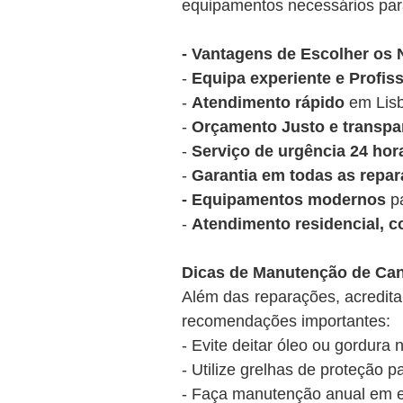
equipamentos necessários para
- Vantagens de Escolher os
-
Equipa experiente e Profiss
-
Atendimento rápido
em Lisb
-
Orçamento Justo e transpa
-
Serviço de urgência 24 hor
-
Garantia em todas as repar
- Equipamentos modernos
pa
-
Atendimento residencial, co
Dicas de Manutenção de Can
Além das reparações, acredi
recomendações importantes:
- Evite deitar óleo ou gordura n
- Utilize grelhas de proteção p
- Faça manutenção anual em e