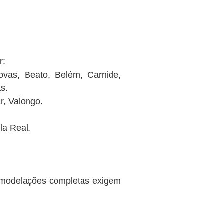
r:
Novas, Beato, Belém, Carnide,
s.
r, Valongo.
la Real.
remodelações completas exigem