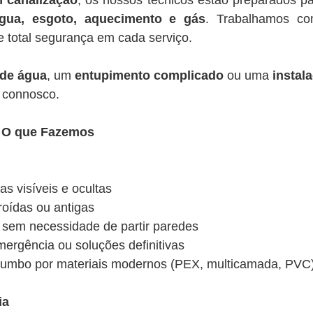
m canalização
, os nossos técnicos estão preparados par
gua, esgoto, aquecimento e gás
. Trabalhamos 
e total segurança em cada serviço.
 de água
, um
entupimento complicado
ou uma
instal
r connosco.
– O que Fazemos
s visíveis e ocultas
roídas ou antigas
s sem necessidade de partir paredes
mergência ou soluções definitivas
 chumbo por materiais modernos (PEX, multicamada, PVC
ia