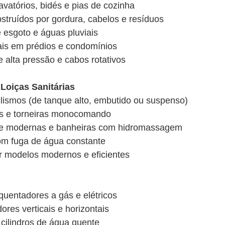
avatórios, bidés e pias de cozinha
struídos por gordura, cabelos e resíduos
 esgoto e águas pluviais
pais em prédios e condomínios
 alta pressão e cabos rotativos
 Loiças Sanitárias
lismos (de tanque alto, embutido ou suspenso)
dés e torneiras monocomando
he modernas e banheiras com hidromassagem
om fuga de água constante
or modelos modernos e eficientes
quentadores a gás e elétricos
es verticais e horizontais
cilindros de água quente