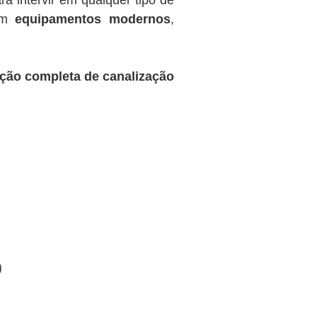
a intervir em qualquer tipo de
com
equipamentos modernos
,
ação completa de canalização
)