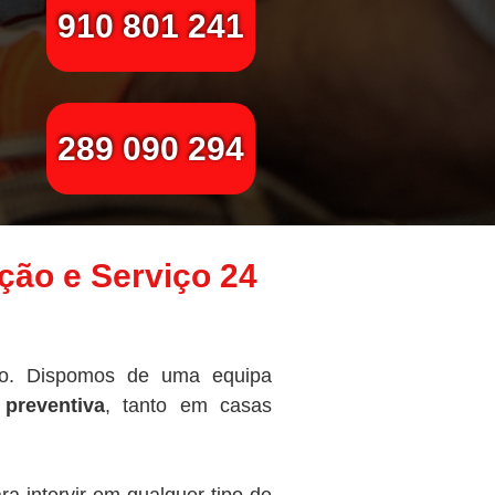
910 801 241
289 090 294
ção e Serviço 24
to. Dispomos de uma equipa
preventiva
, tanto em casas