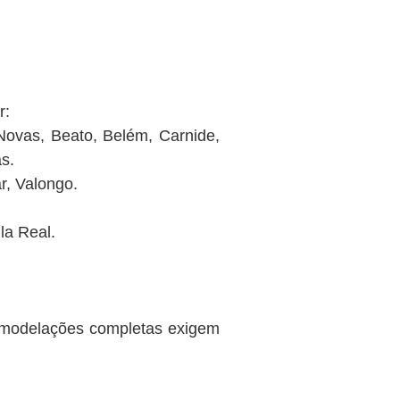
r:
 Novas, Beato, Belém, Carnide,
s.
r, Valongo.
la Real.
remodelações completas exigem