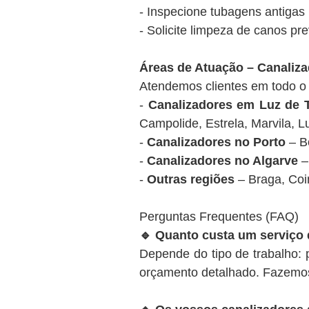
- Inspecione tubagens antigas
- Solicite limpeza de canos p
Áreas de Atuação – Canaliz
Atendemos clientes em todo o t
-
Canalizadores em Luz de T
Campolide, Estrela, Marvila, L
-
Canalizadores no Porto
– Bo
-
Canalizadores no Algarve
– 
-
Outras regiões
– Braga, Coim
Perguntas Frequentes (FAQ)
🔹 Quanto custa um serviço 
Depende do tipo de trabalho:
orçamento detalhado. Fazemos 