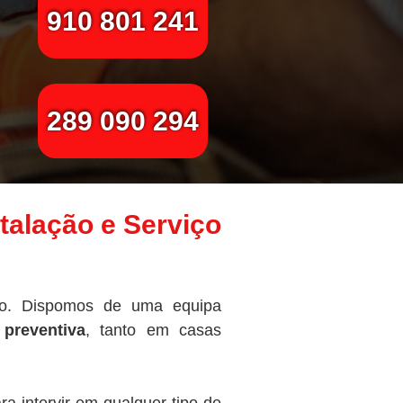
910 801 241
289 090 294
talação e Serviço
to. Dispomos de uma equipa
preventiva
, tanto em casas