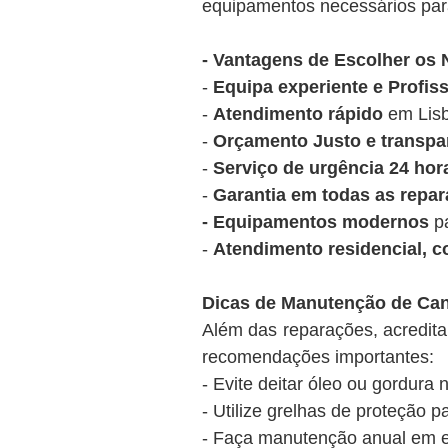
equipamentos necessários para
- Vantagens de Escolher os
-
Equipa experiente e Profiss
-
Atendimento rápido
em Lisb
-
Orçamento Justo e transpa
-
Serviço de urgência 24 hor
-
Garantia em todas as repar
- Equipamentos modernos
pa
-
Atendimento residencial, co
Dicas de Manutenção de Can
Além das reparações, acredi
recomendações importantes:
- Evite deitar óleo ou gordura n
- Utilize grelhas de proteção p
- Faça manutenção anual em e