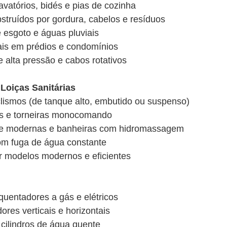
avatórios, bidés e pias de cozinha
struídos por gordura, cabelos e resíduos
 esgoto e águas pluviais
pais em prédios e condomínios
 alta pressão e cabos rotativos
 Loiças Sanitárias
lismos (de tanque alto, embutido ou suspenso)
dés e torneiras monocomando
he modernas e banheiras com hidromassagem
om fuga de água constante
or modelos modernos e eficientes
quentadores a gás e elétricos
es verticais e horizontais
cilindros de água quente