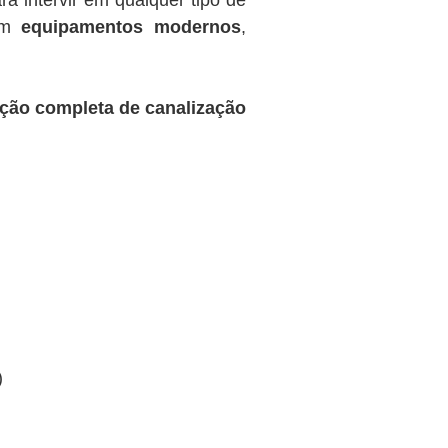
a intervir em qualquer tipo de
com
equipamentos modernos
,
ação completa de canalização
)