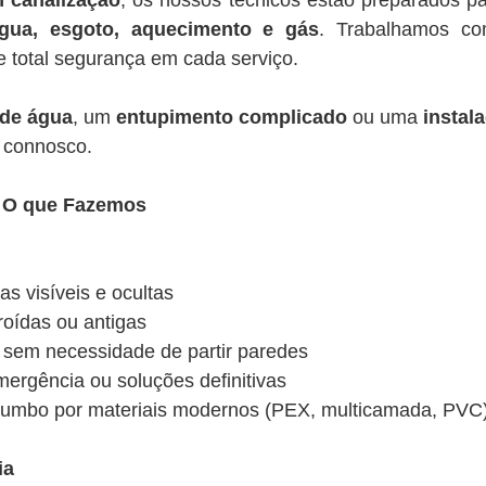
m canalização
, os nossos técnicos estão preparados par
gua, esgoto, aquecimento e gás
. Trabalhamos 
e total segurança em cada serviço.
 de água
, um
entupimento complicado
ou uma
instal
r connosco.
– O que Fazemos
s visíveis e ocultas
roídas ou antigas
s sem necessidade de partir paredes
mergência ou soluções definitivas
 chumbo por materiais modernos (PEX, multicamada, PVC
ia