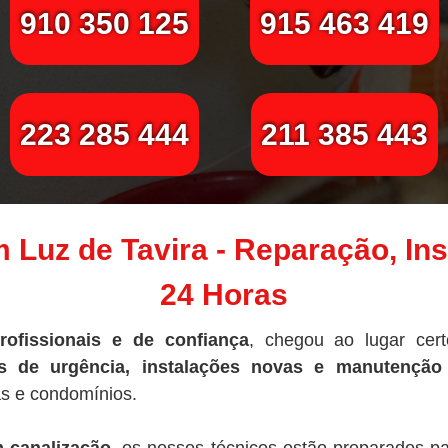
910 350 125
915 463 419
223 285 444
211 385 443
 Luz de Tavira - Reparação, Ins
24 Horas
rofissionais e de confiança
, chegou ao lugar cer
s de urgência, instalações novas e manutenção 
s e condomínios.