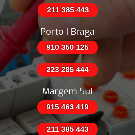
211 385 443
Porto | Braga
910 350 125
223 285 444
Margem Sul
915 463 419
211 385 443