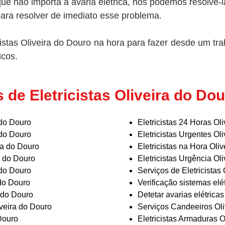
 que não importa a avaria elétrica, nós podemos resolve
 para resolver de imediato esse problema.
stas Oliveira do Douro na hora para fazer desde um trab
icos.
 de Eletricistas Oliveira do D
 do Douro
Eletricistas 24 Horas Ol
 do Douro
Eletricistas Urgentes Ol
ra do Douro
Eletricistas na Hora Oli
a do Douro
Eletricistas Urgência Ol
 do Douro
Serviços de Eletricistas
 do Douro
Verificação sistemas elé
a do Douro
Detetar avarias elétrica
iveira do Douro
Serviços Candeeiros Oli
 Douro
Eletricistas Armaduras O