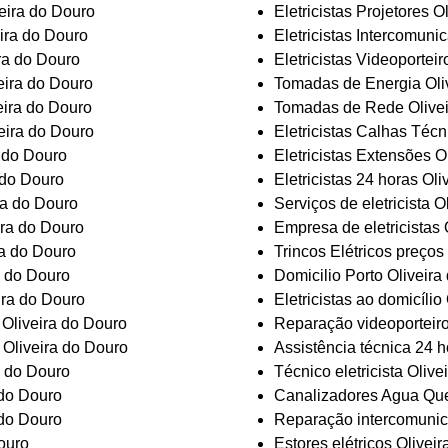
veira do Douro
Eletricistas Projetores O
eira do Douro
Eletricistas Intercomuni
ra do Douro
Eletricistas Videoportei
eira do Douro
Tomadas de Energia Oli
eira do Douro
Tomadas de Rede Olivei
veira do Douro
Eletricistas Calhas Técn
a do Douro
Eletricistas Extensões O
a do Douro
Eletricistas 24 horas Ol
ira do Douro
Serviços de eletricista O
ira do Douro
Empresa de eletricistas 
ra do Douro
Trincos Elétricos preços
a do Douro
Domicilio Porto Oliveira
ira do Douro
Eletricistas ao domicílio
 Oliveira do Douro
Reparação videoporteiro
 Oliveira do Douro
Assistência técnica 24 h
a do Douro
Técnico eletricista Oliv
 do Douro
Canalizadores Agua Que
 do Douro
Reparação intercomunic
Douro
Estores elétricos Olivei