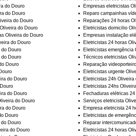
ira do Douro
Empresas eletricistas Ol
ira do Douro
Reparo campainhas víde
iveira do Douro
Reparações 24 horas Ol
r Oliveira do Douro
Eletricistas domicilio Ol
as Oliveira do Douro
Empresas instalação elé
veira do Douro
Eletricistas 24 horas Ol
a do Douro
Eletricistas emergência 
a do Douro
Técnicos eletricistas Ol
 do Douro
Reparação videoporteiro
 Douro
Eletricistas urgente Oli
eira do Douro
Eletricistas 24h Oliveir
o Douro
Eletricistas 24hs Olivei
ira do Douro
Fechaduras elétricas 24
Oliveira do Douro
Serviços eletricista Oliv
ira do Douro
Empresa eletricista 24 h
 do Douro
Eletricistas de emergênc
a do Douro
Reparar intercomunicado
veira do Douro
Eletricistas 24 horas Ol