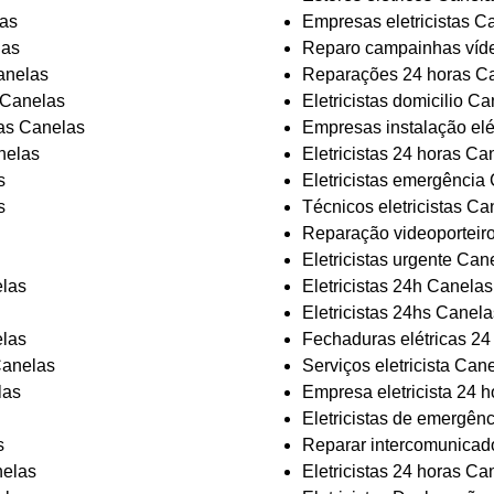
las
Empresas eletricistas C
las
Reparo campainhas víd
anelas
Reparações 24 horas C
r Canelas
Eletricistas domicilio C
cas Canelas
Empresas instalação elé
nelas
Eletricistas 24 horas Ca
s
Eletricistas emergência
s
Técnicos eletricistas Ca
Reparação videoporteir
Eletricistas urgente Can
elas
Eletricistas 24h Canelas
Eletricistas 24hs Canela
las
Fechaduras elétricas 24
Canelas
Serviços eletricista Can
las
Empresa eletricista 24 
Eletricistas de emergên
s
Reparar intercomunicad
nelas
Eletricistas 24 horas Ca