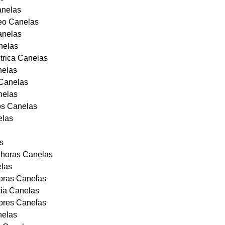
anelas
eo Canelas
anelas
anelas
trica Canelas
nelas
 Canelas
nelas
os Canelas
elas
s
 horas Canelas
elas
horas Canelas
cia Canelas
ores Canelas
nelas