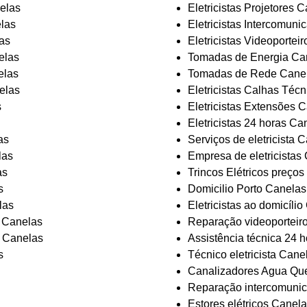
nelas
Eletricistas Projetores 
elas
Eletricistas Intercomun
as
Eletricistas Videoportei
elas
Tomadas de Energia Ca
elas
Tomadas de Rede Cane
nelas
Eletricistas Calhas Téc
s
Eletricistas Extensões 
Eletricistas 24 horas Ca
as
Serviços de eletricista 
las
Empresa de eletricistas
as
Trincos Elétricos preço
s
Domicilio Porto Canelas
las
Eletricistas ao domicíli
s Canelas
Reparação videoporteir
s Canelas
Assistência técnica 24 
s
Técnico eletricista Cane
Canalizadores Agua Qu
Reparação intercomuni
Estores elétricos Canel