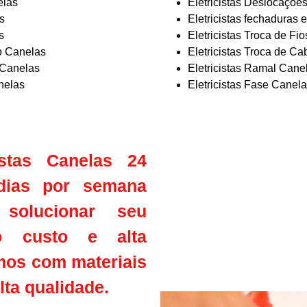
elas
Eletricistas Deslocaçõe
s
Eletricistas fechaduras 
s
Eletricistas Troca de Fi
o Canelas
Eletricistas Troca de C
 Canelas
Eletricistas Ramal Cane
nelas
Eletricistas Fase Canel
stas Canelas 24
dias por semana
 solucionar seu
o custo e alta
mos com materiais
ta qualidade.