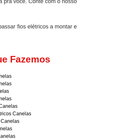
-la pra você. Conte com o nosso
assar fios elétricos a montar e
que Fazemos
anelas
anelas
elas
anelas
 Canelas
tricos Canelas
s Canelas
nelas
Canelas