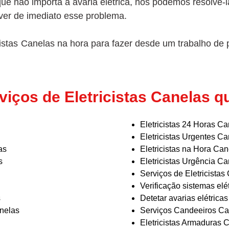
 que não importa a avaria elétrica, nós podemos resolve
lver de imediato esse problema.
stas Canelas na hora para fazer desde um trabalho de p
viços de Eletricistas Canelas 
Eletricistas 24 Horas C
Eletricistas Urgentes C
as
Eletricistas na Hora Can
s
Eletricistas Urgência C
Serviços de Eletricistas
Verificação sistemas elé
s
Detetar avarias elétrica
anelas
Serviços Candeeiros Ca
Eletricistas Armaduras 