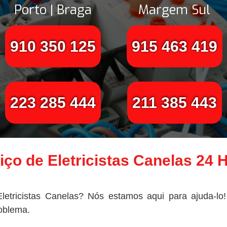
Porto | Braga
Margem Sul
910 350 125
915 463 419
223 285 444
211 385 443
iço de Eletricistas Canelas 24 
letricistas Canelas? Nós estamos aqui para ajuda-lo
roblema.