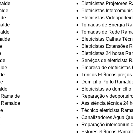
malde
Eletricistas Projetores 
alde
Eletricistas Intercomun
lde
Eletricistas Videoporte
malde
Tomadas de Energia R
malde
Tomadas de Rede Rama
malde
Eletricistas Calhas Téc
e
Eletricistas Extensões 
e
Eletricistas 24 horas R
lde
Serviços de eletricista
alde
Empresa de eletricista
lde
Trincos Elétricos preço
de
Domicilio Porto Ramald
alde
Eletricistas ao domicíli
s Ramalde
Reparação videoporteir
s Ramalde
Assistência técnica 24 
de
Técnico eletricista Ram
e
Canalizadores Agua Qu
e
Reparação intercomuni
Estores elétricos Ramal