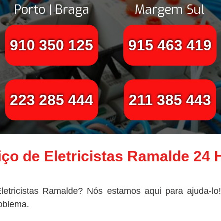
Porto | Braga
Margem Sul
910 350 125
915 463 419
223 285 444
211 385 443
iço de Eletricistas Ramalde 24 
letricistas Ramalde? Nós estamos aqui para ajuda-lo
roblema.