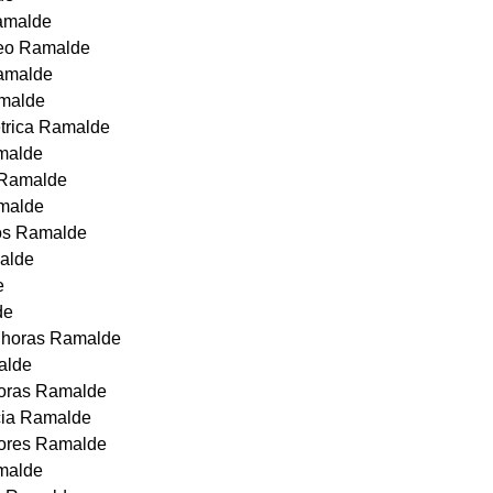
Ramalde
eo Ramalde
amalde
amalde
étrica Ramalde
amalde
a Ramalde
amalde
os Ramalde
malde
e
de
4 horas Ramalde
alde
horas Ramalde
cia Ramalde
dores Ramalde
amalde