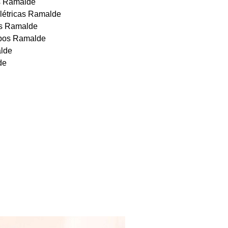
es Ramalde
elétricas Ramalde
ios Ramalde
abos Ramalde
alde
de