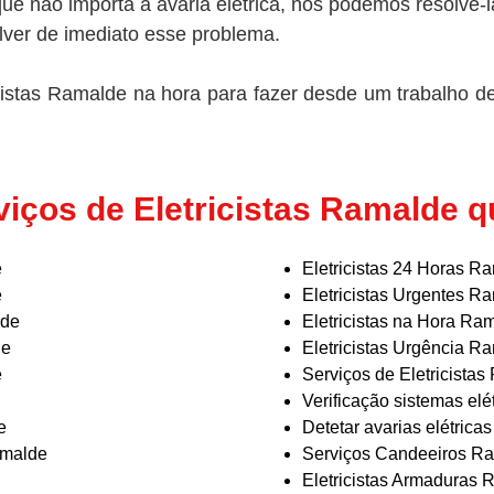
 que não importa a avaria elétrica, nós podemos resolve
lver de imediato esse problema.
istas Ramalde na hora para fazer desde um trabalho de 
viços de Eletricistas Ramalde 
e
Eletricistas 24 Horas R
e
Eletricistas Urgentes R
lde
Eletricistas na Hora Ra
de
Eletricistas Urgência R
e
Serviços de Eletricista
Verificação sistemas el
e
Detetar avarias elétric
Ramalde
Serviços Candeeiros R
Eletricistas Armaduras