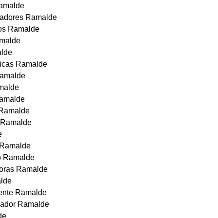
Ramalde
icadores Ramalde
iros Ramalde
amalde
lde
nicas Ramalde
Ramalde
amalde
 Ramalde
s Ramalde
s Ramalde
e
o Ramalde
o Ramalde
horas Ramalde
alde
ente Ramalde
cador Ramalde
de