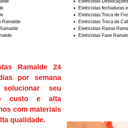
malde
Eletricistas Deslocaçõ
de
Eletricistas fechaduras 
de
Eletricistas Troca de F
ão Ramalde
Eletricistas Troca de C
s Ramalde
Eletricistas Ramal Ram
amalde
Eletricistas Fase Ramal
stas Ramalde 24
dias por semana
 solucionar seu
o custo e alta
mos com materiais
ta qualidade.