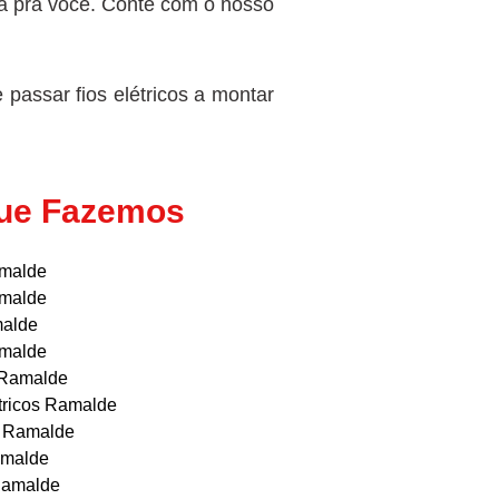
-la pra você. Conte com o nosso
passar fios elétricos a montar
que Fazemos
amalde
amalde
malde
amalde
s Ramalde
étricos Ramalde
as Ramalde
amalde
 Ramalde