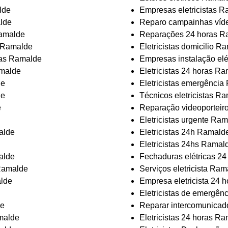
lde
Empresas eletricistas 
lde
Reparo campainhas víd
Ramalde
Reparações 24 horas R
or Ramalde
Eletricistas domicilio R
cas Ramalde
Empresas instalação el
amalde
Eletricistas 24 horas R
de
Eletricistas emergênci
de
Técnicos eletricistas R
e
Reparação videoporteir
Eletricistas urgente Ra
alde
Eletricistas 24h Ramald
Eletricistas 24hs Ramal
alde
Fechaduras elétricas 2
 Ramalde
Serviços eletricista Ram
alde
Empresa eletricista 24 
Eletricistas de emergên
de
Reparar intercomunica
amalde
Eletricistas 24 horas R