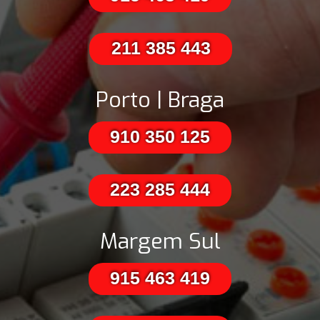
211 385 443
Porto | Braga
910 350 125
223 285 444
Margem Sul
915 463 419